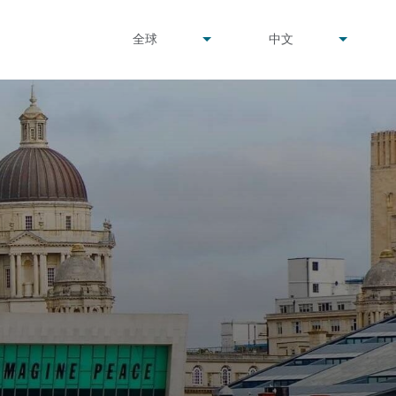
undefined
undefined
全球
中文
▾
▾