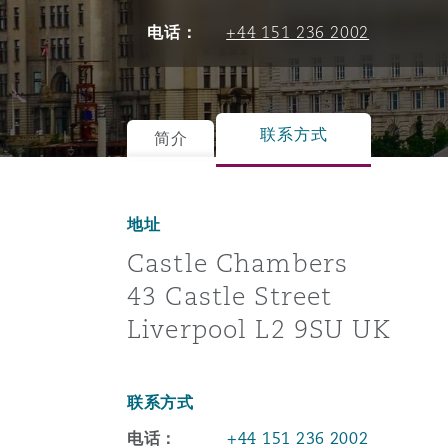
能源、海洋与贸易
争议融资
约翰内斯堡
重庆
圣地亚哥 – 联营办公室
迪拜
芝加哥
布里斯托尔
Debt Recovery
数据保护与隐私权
PPP/PFI
Financial Services
电话：
+44 151 236 2002
Cyber Risk
保险和再保险
HR Eco Audit
内罗比 – 联营办公室
香港
圣保罗
吉达
达拉斯
德里
Emergency Response & Cris
劳动、养老金和移民n
Public Procurement
Fraud & White-Collar Crime
Management
Employers' & Public Liabilit
联系方式
简介
项目和建筑工程
吉隆坡 – 联营办公室
利雅得
丹佛
都柏林（圣史蒂芬绿地大厦）
金融
房地产
Internal Investigations
Finance & Leasing
Employment Practices Liabil
地址
Castle Chambers
监管法规与调查
墨尔本
堪萨斯城
杜塞尔多夫
知识产权
Professional Services
Fleet Procurement
Energy
43 Castle Street
Liverpool L2 9SU UK
新德里 – 联营办公室
拉斯维加斯
爱丁堡
技术、外包与数据
Safety, Security, Health & 
Insurance Coverage
Financial Institutions, Direc
Officers
联系方式
珀斯
洛杉矶
格拉斯哥（G1大厦）
电话：
+44 151 236 2002