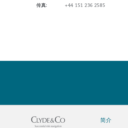
MRO (Maintenance, Repair &
传真:
+44 151 236 2585
Healthcare
上海
迈阿密
吉尔福德
Non-Contentious Commercia
Insurance Coverage
新加坡
蒙特利尔
汉堡
Regulatory
Marine
悉尼
新泽西
利兹
Satellite & Space
Political Risk & Trade Credit
乌兰巴托 – 联营办公室
纽约
利物浦
Product Liability & Recall
奥兰治县
伦敦
简介
Property