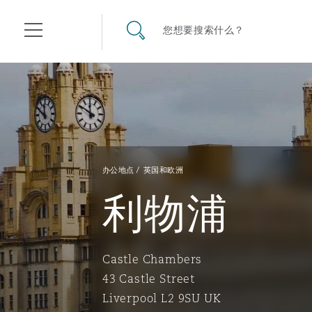
其礼律所事务所
搜寻网站
您想要搜索什么？
目录
航空
气候变化
开罗
曼谷
加拉加斯
阿布扎比
亚特兰大
阿伯丁
Business Jets
商业
Commercial Arbitration
Energy & Natural Resources
Bermuda Form
Construction Disputes
Anti-Bribery & Corruption
办公地点
英国和欧洲
利物浦
企业与咨询
Clyde Code
开普敦
北京
墨西哥城
开罗
波士顿
贝尔法斯特
Carrier Liability
公司
Commercial Disputes
Marine
Casualty
环境保护法
Compliance
Castle Chambers
争议解决
Clyde & Co Newton - 解锁智能索赔新模式
达累斯萨拉姆
布里斯班
里约热内卢
多哈
卡尔加里
伯明翰
Commerical Dispute Resolu
企业、商业与合规保险
Commercial Litigation
Trade & Commodities
Corporate, Commercial & C
基础设施
External Investigations
43 Castle Street
Insurance
Liverpool L2 9SU UK