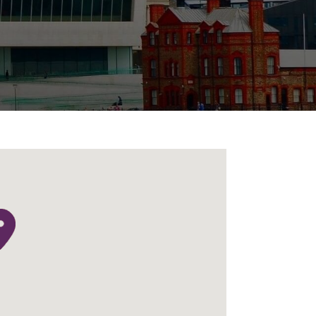
目
录
搜寻