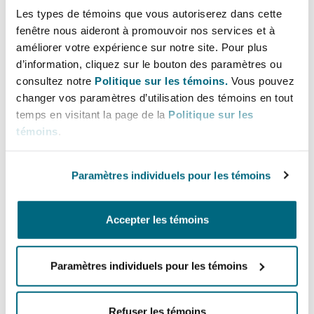
法律解析
上海
迈阿密
吉尔福德
Les types de témoins que vous autoriserez dans cette
(including VC and PE).
Non-Contentious Commercial
fenêtre nous aideront à promouvoir nos services et à
Insurance Coverage
améliorer votre expérience sur notre site. Pour plus
直线
d’information, cliquez sur le bouton des paramètres ou
新加坡
蒙特利尔
汉堡
consultez notre
Politique sur les témoins.
Vous pouvez
Regulatory
+56 2 2499 0400
changer vos paramètres d’utilisation des témoins en tout
Marine
+56 9 9479 0625
temps en visitant la page de la
Politique sur les
悉尼
新泽西
利兹
témoins
.
Satellite & Space
franco.acchiardo@clydeco.cl
Political Risk & Trade Credit
Paramètres individuels pour les témoins
乌兰巴托 – 联营办公室
纽约
利物浦
主要办公室
Product Liability & Recall
圣地亚哥
Accepter les témoins
奥兰治县
伦敦
+56 224990400
Paramètres individuels pour les témoins
Property
+56224990460
菲尼克斯
马德里
涵盖的办公室和地区
Refuser les témoins