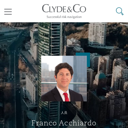
其礼律所事务所
搜寻
目录
航空
气候变化
开罗
曼谷
加拉加斯
阿布扎比
亚特兰大
阿伯丁
Business Jets
商业
Commercial Arbitration
Energy & Natural Resources
Bermuda Form
Construction Disputes
Anti-Bribery & Corruption
企业与咨询
Clyde Code
开普敦
北京
墨西哥城
开罗
波士顿
贝尔法斯特
Carrier Liability
公司
Commercial Disputes
Marine
Casualty
环境保护法
Compliance
争议解决
Clyde & Co Newton - 解锁智能索赔新模式
达累斯萨拉姆
布里斯班
里约热内卢
多哈
卡尔加里
伯明翰
Commerical Dispute Resoluti
企业、商业与合规保险
Commercial Litigation
Trade & Commodities
Corporate, Commercial & Co
基础设施
External Investigations
Insurance
人员
能源、海洋与贸易
争议融资
约翰内斯堡
重庆
圣地亚哥 – 联营办公室
迪拜
芝加哥
布里斯托尔
Debt Recovery
数据保护与隐私权
PPP/PFI
Financial Services
Franco Acchiardo
Cyber Risk