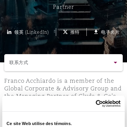
Partner
保险和再保险
HR Eco Audit
内罗比 – 联营办公室
香港
圣保罗
吉达
达拉斯
德里
Emergency Response & Crisis
劳动、养老金和移民n
Public Procurement
Fraud & White-Collar Crime
Management
Employers' & Public Liability
领英 (LinkedIn)
推特
电子名片
项目和建筑工程
吉隆坡 – 联营办公室
利雅得
丹佛
都柏林（圣史蒂芬绿地大厦）
金融
房地产
Internal Investigations
Finance & Leasing
Employment Practices Liabili
选择所需部分
监管法规与调查
墨尔本
堪萨斯城
杜塞尔多夫
知识产权
Professional Services
联系方式
Fleet Procurement
Energy
联系方式
Franco Acchiardo is a member of the
新德里 – 联营办公室
拉斯维加斯
爱丁堡
技术、外包与数据
Safety, Security, Health & En
Global Corporate & Advisory Group and
Insurance Coverage
Financial Institutions, Direct
the Managing Partner of Clyde & Co’s
简介与经验
Officers
Chile office. Franco leads the
珀斯
洛杉矶
格拉斯哥（G1大厦）
Corporate/M&A practice in Chile with
业务领域
MRO (Maintenance, Repair & 
extensive transactional experience
Healthcare
Ce site Web utilise des témoins.
counselling local and foreign clients