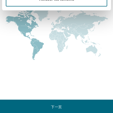
Reinsurance
三藩市
曼彻斯特，新贝利广场2号
Specialty
多伦多
米兰
温哥华
慕尼克
华盛顿
纽卡斯尔
巴黎
下一页