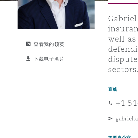
能源、海洋与贸易
争议融资
约翰内斯堡
重庆
圣地亚哥 – 联营办公室
迪拜
芝加哥
布里斯托尔
Debt Recovery
数据保护与隐私权
PPP/PFI
Financial Services
Cyber Risk
Gabriel
insuran
保险和再保险
HR Eco Audit
内罗比 – 联营办公室
香港
圣保罗
吉达
达拉斯
德里
Emergency Response & Cris
劳动、养老金和移民n
Public Procurement
Fraud & White-Collar Crime
Management
Employers' & Public Liabilit
well as
查看我的领英
defendi
项目和建筑工程
吉隆坡 – 联营办公室
利雅得
丹佛
都柏林（圣史蒂芬绿地大厦）
金融
房地产
Internal Investigations
dispute
下载电子名片
Finance & Leasing
Employment Practices Liabil
sectors
监管法规与调查
墨尔本
堪萨斯城
杜塞尔多夫
知识产权
Professional Services
Fleet Procurement
Energy
直线
+1 51
新德里 – 联营办公室
拉斯维加斯
爱丁堡
技术、外包与数据
Safety, Security, Health & 
Insurance Coverage
Financial Institutions, Direc
gabriel.
Officers
珀斯
洛杉矶
格拉斯哥（G1大厦）
主要办公室