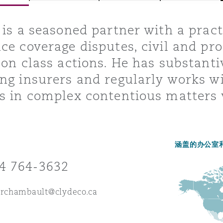
 is a seasoned partner with a prac
ce coverage disputes, civil and prof
is
y
 on class actions. He has substanti
ng insurers and regularly works wit
s in complex contentious matters w
ity
.
涵盖的办公室
4 764-3632
Environment
tors &
archambault@clydeco.ca