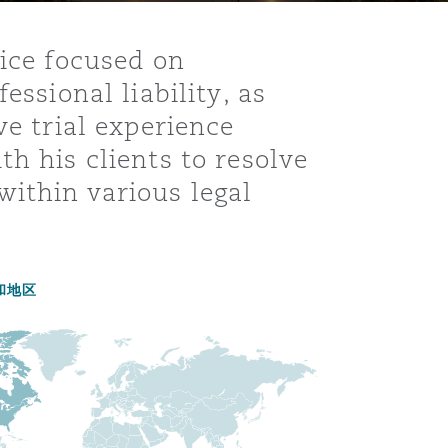
tice focused on
essional liability, as
ve trial experience
h his clients to resolve
ithin various legal
目
和地区
录
搜寻