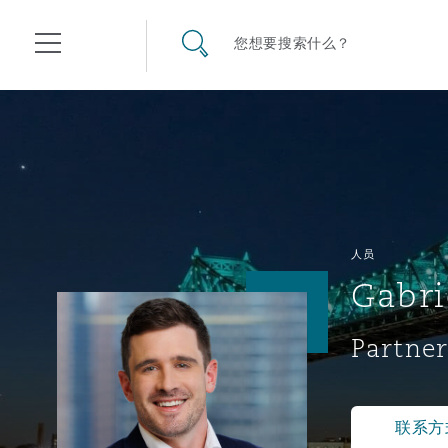
其礼律所事务所
搜寻网站
您想要搜索什么？
目录
航空
气候变化
开罗
曼谷
加拉加斯
阿布扎比
亚特兰大
阿伯丁
Business Jets
商业
Commercial Arbitration
Energy & Natural Resources
Bermuda Form
Construction Disputes
Anti-Bribery & Corruption
人员
Gabri
企业与咨询
Clyde Code
开普敦
北京
墨西哥城
开罗
波士顿
贝尔法斯特
Carrier Liability
公司
Commercial Disputes
Marine
Casualty
环境保护法
Compliance
Partner
争议解决
Clyde & Co Newton - 解锁智能索赔新模式
达累斯萨拉姆
布里斯班
里约热内卢
多哈
卡尔加里
伯明翰
Commerical Dispute Resolu
企业、商业与合规保险
Commercial Litigation
Trade & Commodities
Corporate, Commercial & C
基础设施
External Investigations
Insurance
联系方