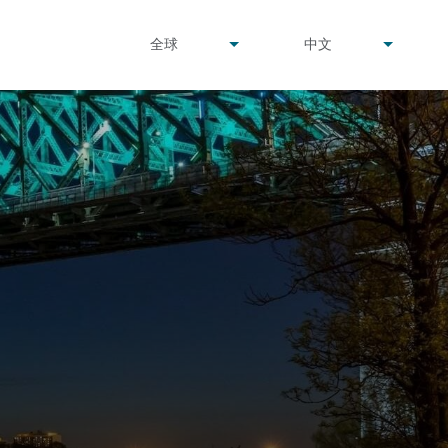
undefined
undefined
全球
中文
▾
▾