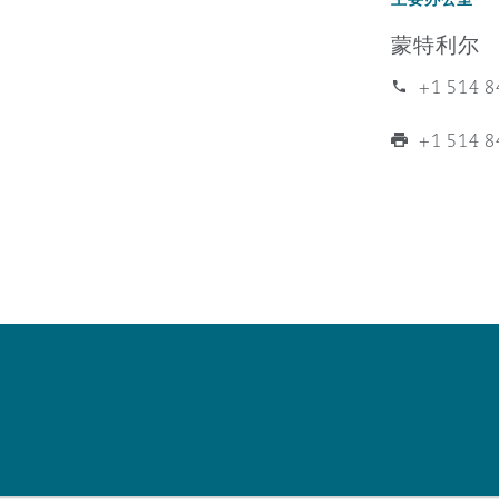
MRO (Maintenance, Repair &
Healthcare
蒙特利尔
上海
迈阿密
吉尔福德
+1 514 8
Non-Contentious Commercia
Insurance Coverage
+1 514 8
新加坡
蒙特利尔
汉堡
Regulatory
Marine
悉尼
新泽西
利兹
Satellite & Space
Political Risk & Trade Credit
乌兰巴托 – 联营办公室
纽约
利物浦
Product Liability & Recall
奥兰治县
伦敦
Property