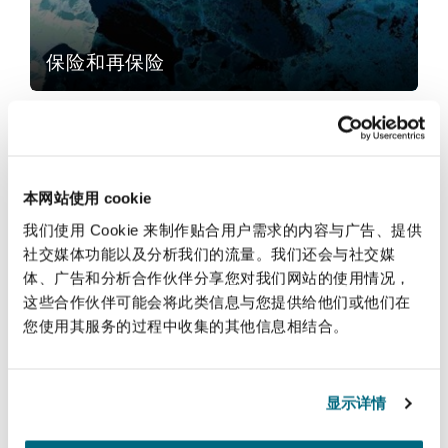
法律解析
上海
迈阿密
吉尔福德
Non-Contentious Commercial
Insurance Coverage
保险和再保险
新加坡
蒙特利尔
汉堡
Regulatory
Marine
服务
悉尼
新泽西
利兹
本网站使用 cookie
公司
Satellite & Space
Political Risk & Trade Credit
我们使用 Cookie 来制作贴合用户需求的内容与广告、提供
社交媒体功能以及分析我们的流量。我们还会与社交媒
乌兰巴托 – 联营办公室
纽约
利物浦
体、广告和分析合作伙伴分享您对我们网站的使用情况，
这些合作伙伴可能会将此类信息与您提供给他们或他们在
Product Liability & Recall
您使用其服务的过程中收集的其他信息相结合。
奥兰治县
伦敦
公司
Property
显示详情
菲尼克斯
马德里
技术、外包与数据