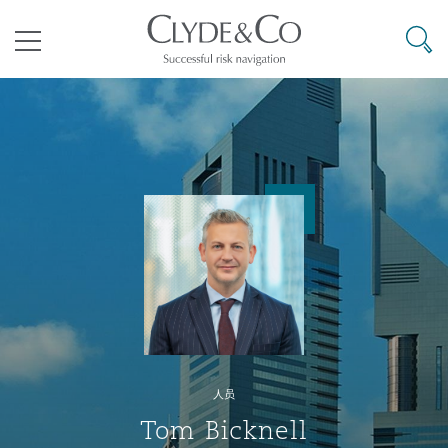
其礼律所事务所
搜寻
目录
航空
气候变化
开罗
曼谷
加拉加斯
阿布扎比
亚特兰大
阿伯丁
Business Jets
商业
Commercial Arbitration
Energy & Natural Resources
Bermuda Form
Construction Disputes
Anti-Bribery & Corruption
企业与咨询
Clyde Code
开普敦
北京
墨西哥城
开罗
波士顿
贝尔法斯特
Carrier Liability
公司
Commercial Disputes
Marine
Casualty
环境保护法
Compliance
争议解决
Clyde & Co Newton - 解锁智能索赔新模式
达累斯萨拉姆
布里斯班
里约热内卢
多哈
卡尔加里
伯明翰
Commerical Dispute Resoluti
企业、商业与合规保险
Commercial Litigation
Trade & Commodities
Corporate, Commercial & Co
基础设施
External Investigations
Insurance
人员
能源、海洋与贸易
争议融资
约翰内斯堡
重庆
圣地亚哥 – 联营办公室
迪拜
芝加哥
布里斯托尔
Debt Recovery
数据保护与隐私权
PPP/PFI
Financial Services
Tom Bicknell
Cyber Risk