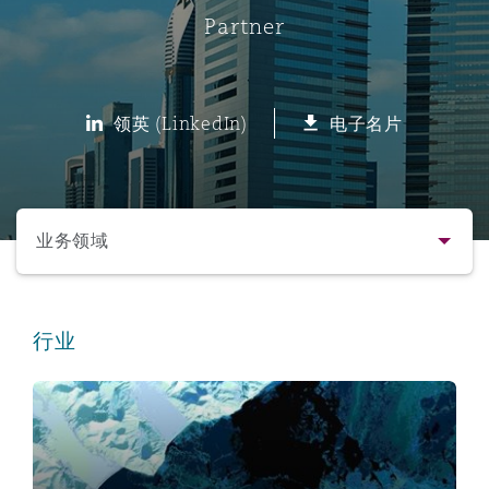
Partner
保险和再保险
HR Eco Audit
内罗比 – 联营办公室
香港
圣保罗
吉达
达拉斯
德里
Emergency Response & Crisis
劳动、养老金和移民n
Public Procurement
Fraud & White-Collar Crime
Management
Employers' & Public Liability
领英 (LinkedIn)
电子名片
项目和建筑工程
吉隆坡 – 联营办公室
利雅得
丹佛
都柏林（圣史蒂芬绿地大厦）
金融
房地产
Internal Investigations
Finance & Leasing
Employment Practices Liabili
选择所需部分
监管法规与调查
墨尔本
堪萨斯城
杜塞尔多夫
知识产权
Professional Services
业务领域
Fleet Procurement
Energy
联系方式
新德里 – 联营办公室
拉斯维加斯
爱丁堡
技术、外包与数据
Safety, Security, Health & En
行业
Insurance Coverage
Financial Institutions, Direct
简介与经验
Officers
保险和再保险
珀斯
洛杉矶
格拉斯哥（G1大厦）
业务领域
MRO (Maintenance, Repair & 
Healthcare