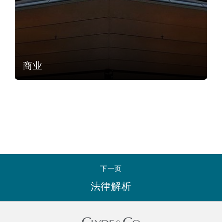
南安普顿
华沙
商业
下一页
法律解析