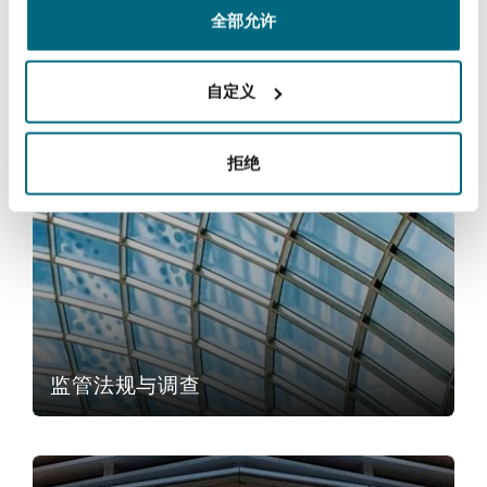
全部允许
Reinsurance
三藩市
曼彻斯特，新贝利广场2号
自定义
Specialty
技术、外包与数据
多伦多
米兰
拒绝
监管法规与调查
温哥华
慕尼克
华盛顿
纽卡斯尔
监管法规与调查
巴黎
商业