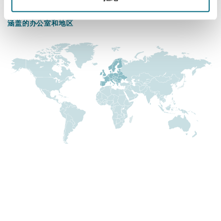
+44 161 832 7956
Reinsurance
涵盖的办公室和地区
三藩市
曼彻斯特，新贝利广场2号
Specialty
多伦多
米兰
温哥华
慕尼克
华盛顿
纽卡斯尔
巴黎