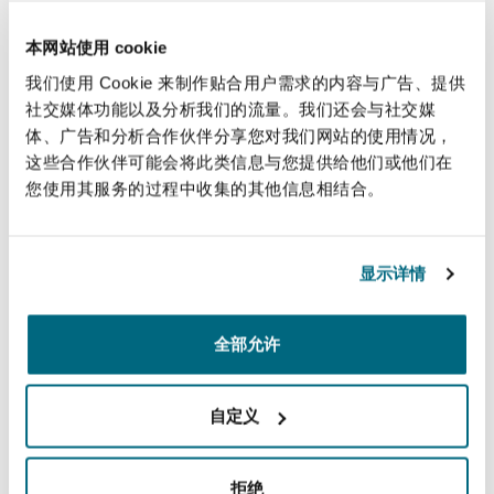
法律解析
上海
迈阿密
吉尔福德
brought under the Equality Act 2010.
Non-Contentious Commercial
本网站使用 cookie
Andrea qualified as a Solicitor in 2013
Insurance Coverage
我们使用 Cookie 来制作贴合用户需求的内容与广告、提供
and joined Clyde & Co LLP in 2020.
新加坡
蒙特利尔
汉堡
社交媒体功能以及分析我们的流量。我们还会与社交媒
Regulatory
体、广告和分析合作伙伴分享您对我们网站的使用情况，
Marine
直线
这些合作伙伴可能会将此类信息与您提供给他们或他们在
您使用其服务的过程中收集的其他信息相结合。
悉尼
新泽西
利兹
+44 161 240 8697
Satellite & Space
+44 7701 377 176
Political Risk & Trade Credit
显示详情
乌兰巴托 – 联营办公室
纽约
利物浦
andrea.crisp@clydeco.com
Product Liability & Recall
全部允许
主要办公室
奥兰治县
伦敦
曼彻斯特（新贝利广场2号）
自定义
Property
+44 161 236 2002
菲尼克斯
马德里
拒绝