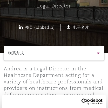
Legal Director
保险和再保险
HR Eco Audit
内罗比 – 联营办公室
香港
圣保罗
吉达
达拉斯
德里
Emergency Response & Crisis
劳动、养老金和移民n
Public Procurement
Fraud & White-Collar Crime
Management
Employers' & Public Liability
领英 (LinkedIn)
电子名片
项目和建筑工程
吉隆坡 – 联营办公室
利雅得
丹佛
都柏林（圣史蒂芬绿地大厦）
金融
房地产
Internal Investigations
Finance & Leasing
Employment Practices Liabili
选择所需部分
监管法规与调查
墨尔本
堪萨斯城
杜塞尔多夫
知识产权
Professional Services
联系方式
Fleet Procurement
Energy
联系方式
Andrea is a Legal Director in the
新德里 – 联营办公室
拉斯维加斯
爱丁堡
技术、外包与数据
Safety, Security, Health & En
Healthcare Department acting for a
Insurance Coverage
Financial Institutions, Direct
variety of healthcare professionals and
简介与经验
Officers
providers on instructions from medical
珀斯
洛杉矶
格拉斯哥（G1大厦）
defence organisations, insurers and
业务领域
MRO (Maintenance, Repair & 
NHS Resolution. Andrea specialises in
Healthcare
clinical negligence claims and claims