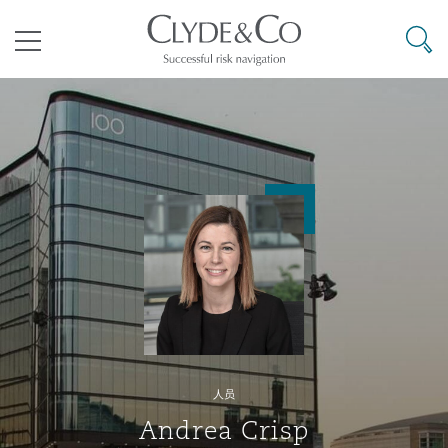
其礼律所事务所
搜寻
目录
航空
气候变化
开罗
曼谷
加拉加斯
阿布扎比
亚特兰大
阿伯丁
Business Jets
商业
Commercial Arbitration
Energy & Natural Resources
Bermuda Form
Construction Disputes
Anti-Bribery & Corruption
企业与咨询
Clyde Code
开普敦
北京
墨西哥城
开罗
波士顿
贝尔法斯特
Carrier Liability
公司
Commercial Disputes
Marine
Casualty
环境保护法
Compliance
争议解决
Clyde & Co Newton - 解锁智能索赔新模式
达累斯萨拉姆
布里斯班
里约热内卢
多哈
卡尔加里
伯明翰
Commerical Dispute Resoluti
企业、商业与合规保险
Commercial Litigation
Trade & Commodities
Corporate, Commercial & Co
基础设施
External Investigations
Insurance
人员
能源、海洋与贸易
争议融资
约翰内斯堡
重庆
圣地亚哥 – 联营办公室
迪拜
芝加哥
布里斯托尔
Debt Recovery
数据保护与隐私权
PPP/PFI
Financial Services
Andrea Crisp
Cyber Risk