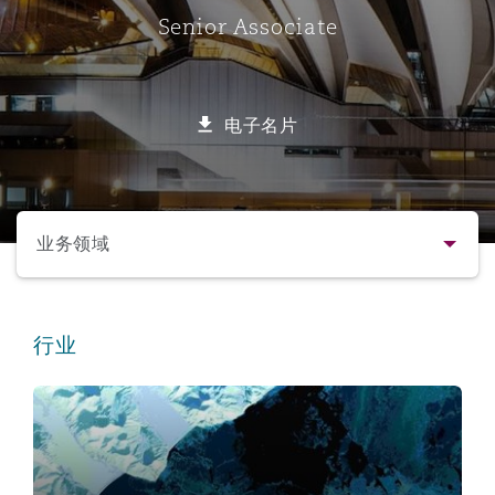
Senior Associate
保险和再保险
HR Eco Audit
内罗比 – 联营办公室
香港
圣保罗
吉达
达拉斯
德里
Emergency Response & Crisis
劳动、养老金和移民n
Public Procurement
Fraud & White-Collar Crime
Management
Employers' & Public Liability
电子名片
项目和建筑工程
吉隆坡 – 联营办公室
利雅得
丹佛
都柏林（圣史蒂芬绿地大厦）
金融
房地产
Internal Investigations
Finance & Leasing
Employment Practices Liabili
选择所需部分
监管法规与调查
墨尔本
堪萨斯城
杜塞尔多夫
知识产权
Professional Services
业务领域
Fleet Procurement
Energy
联系方式
新德里 – 联营办公室
拉斯维加斯
爱丁堡
技术、外包与数据
Safety, Security, Health & En
行业
Insurance Coverage
Financial Institutions, Direct
简介与经验
Officers
保险和再保险
珀斯
洛杉矶
格拉斯哥（G1大厦）
业务领域
MRO (Maintenance, Repair & 
Healthcare