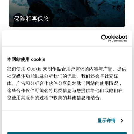
法律解析
上海
迈阿密
吉尔福德
Non-Contentious Commercial
Insurance Coverage
保险和再保险
新加坡
蒙特利尔
汉堡
Regulatory
基础设施
Marine
悉尼
新泽西
利兹
本网站使用 cookie
Satellite & Space
Political Risk & Trade Credit
我们使用 Cookie 来制作贴合用户需求的内容与广告、提供
社交媒体功能以及分析我们的流量。我们还会与社交媒
乌兰巴托 – 联营办公室
纽约
利物浦
体、广告和分析合作伙伴分享您对我们网站的使用情况，
基础设施
这些合作伙伴可能会将此类信息与您提供给他们或他们在
Product Liability & Recall
您使用其服务的过程中收集的其他信息相结合。
奥兰治县
伦敦
零售和消费
Property
显示详情
菲尼克斯
马德里