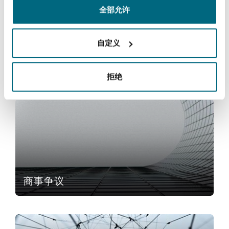
全部允许
Reinsurance
三藩市
曼彻斯特，新贝利广场2号
零售和消费
自定义
Specialty
多伦多
米兰
拒绝
服务
商事争议
温哥华
慕尼克
华盛顿
纽卡斯尔
商事争议
巴黎
争议解决