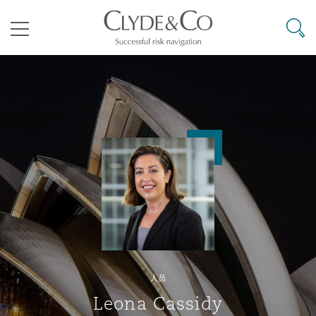
其礼律所事务所
搜寻
目录
航空
气候变化
开罗
曼谷
加拉加斯
阿布扎比
亚特兰大
阿伯丁
Business Jets
商业
Commercial Arbitration
Energy & Natural Resources
Bermuda Form
Construction Disputes
Anti-Bribery & Corruption
企业与咨询
Clyde Code
开普敦
北京
墨西哥城
开罗
波士顿
贝尔法斯特
Carrier Liability
公司
Commercial Disputes
Marine
Casualty
环境保护法
Compliance
争议解决
Clyde & Co Newton - 解锁智能索赔新模式
达累斯萨拉姆
布里斯班
里约热内卢
多哈
卡尔加里
伯明翰
Commerical Dispute Resoluti
企业、商业与合规保险
Commercial Litigation
Trade & Commodities
Corporate, Commercial & Co
基础设施
External Investigations
Insurance
人员
能源、海洋与贸易
争议融资
约翰内斯堡
重庆
圣地亚哥 – 联营办公室
迪拜
芝加哥
布里斯托尔
Debt Recovery
数据保护与隐私权
PPP/PFI
Financial Services
Leona Cassidy
Cyber Risk