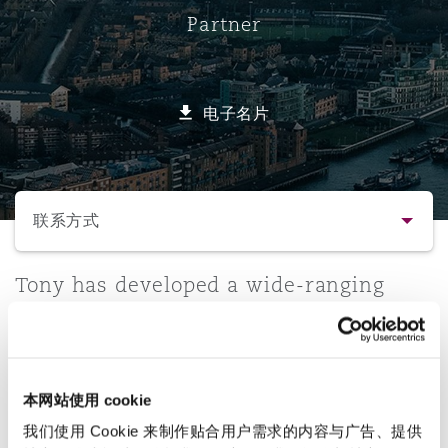
Partner
保险和再保险
HR Eco Audit
内罗比 – 联营办公室
香港
圣保罗
吉达
达拉斯
德里
Emergency Response & Crisis
劳动、养老金和移民n
Public Procurement
Fraud & White-Collar Crime
Management
Employers' & Public Liability
电子名片
项目和建筑工程
吉隆坡 – 联营办公室
利雅得
丹佛
都柏林（圣史蒂芬绿地大厦）
金融
房地产
Internal Investigations
Finance & Leasing
Employment Practices Liabili
选择所需部分
监管法规与调查
墨尔本
堪萨斯城
杜塞尔多夫
知识产权
Professional Services
联系方式
Fleet Procurement
Energy
联系方式
Tony has developed a wide-ranging
新德里 – 联营办公室
拉斯维加斯
爱丁堡
技术、外包与数据
Safety, Security, Health & En
practice area and his expertise lies
Insurance Coverage
Financial Institutions, Direct
primarily in dealing with complex
简介与经验
Officers
claims, in particular, employers’
珀斯
洛杉矶
格拉斯哥（G1大厦）
liability and public liability claims.
本网站使用 cookie
业务领域
MRO (Maintenance, Repair & 
Healthcare
我们使用 Cookie 来制作贴合用户需求的内容与广告、提供