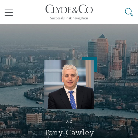
其礼律所事务所
搜寻
目录
航空
气候变化
开罗
曼谷
加拉加斯
阿布扎比
亚特兰大
阿伯丁
Business Jets
商业
Commercial Arbitration
Energy & Natural Resources
Bermuda Form
Construction Disputes
Anti-Bribery & Corruption
企业与咨询
Clyde Code
开普敦
北京
墨西哥城
开罗
波士顿
贝尔法斯特
Carrier Liability
公司
Commercial Disputes
Marine
Casualty
环境保护法
Compliance
争议解决
Clyde & Co Newton - 解锁智能索赔新模式
达累斯萨拉姆
布里斯班
里约热内卢
多哈
卡尔加里
伯明翰
Commerical Dispute Resoluti
企业、商业与合规保险
Commercial Litigation
Trade & Commodities
Corporate, Commercial & Co
基础设施
External Investigations
Insurance
人员
能源、海洋与贸易
争议融资
约翰内斯堡
重庆
圣地亚哥 – 联营办公室
迪拜
芝加哥
布里斯托尔
Debt Recovery
数据保护与隐私权
PPP/PFI
Financial Services
Tony Cawley
Cyber Risk