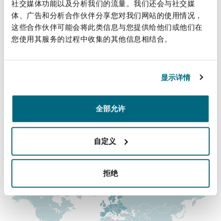
直线
社交媒体功能以及分析我们的流量。我们还会与社交媒
法律解析
上海
迈阿密
吉尔福德
体、广告和分析合作伙伴分享您对我们网站的使用情况，
Non-Contentious Commercial
+44 (0) 20 7876 6014
这些合作伙伴可能会将此类信息与您提供给他们或他们在
Insurance Coverage
您使用其服务的过程中收集的其他信息相结合。
tony.cawley@clydeco.com
新加坡
蒙特利尔
汉堡
Regulatory
Marine
主要办公室
显示详情
悉尼
新泽西
利兹
伦敦，圣伯托尔夫大厦
Satellite & Space
全部允许
+44 (0) 20 7876 5000
Political Risk & Trade Credit
乌兰巴托 – 联营办公室
纽约
利物浦
+44 (0) 20 7876 5111
自定义
Product Liability & Recall
涵盖的办公室和地区
奥兰治县
伦敦
拒绝
Property
菲尼克斯
马德里