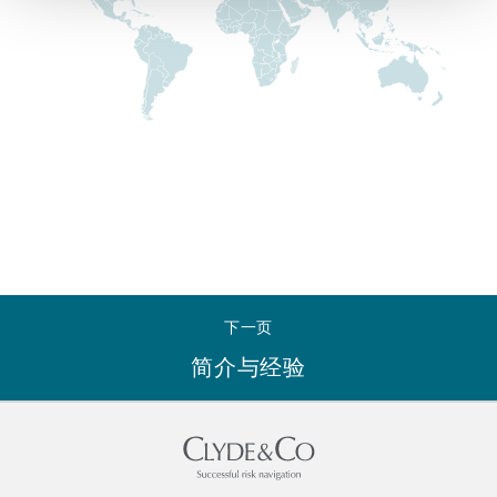
Reinsurance
三藩市
曼彻斯特，新贝利广场2号
Specialty
多伦多
米兰
温哥华
慕尼克
下一页
华盛顿
纽卡斯尔
简介与经验
巴黎