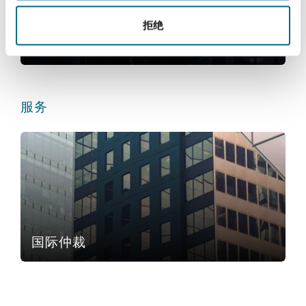
Reinsurance
拒绝
三藩市
曼彻斯特，新贝利广场2号
专业实践
Specialty
多伦多
米兰
服务
国际仲裁
温哥华
慕尼克
华盛顿
纽卡斯尔
国际仲裁
巴黎