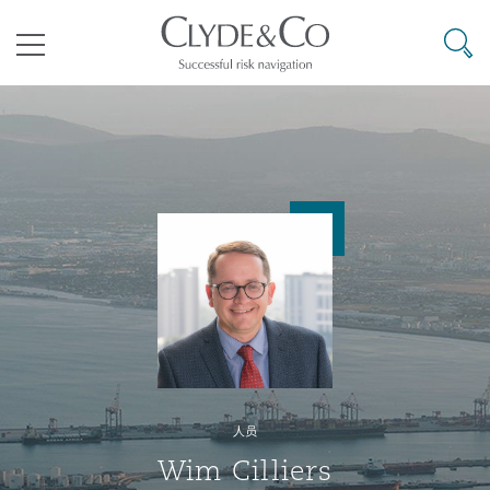
其礼律所事务所
搜寻
目录
航空
气候变化
开罗
曼谷
加拉加斯
阿布扎比
亚特兰大
阿伯丁
Business Jets
商业
Commercial Arbitration
Energy & Natural Resources
Bermuda Form
Construction Disputes
Anti-Bribery & Corruption
企业与咨询
Clyde Code
开普敦
北京
墨西哥城
开罗
波士顿
贝尔法斯特
Carrier Liability
公司
Commercial Disputes
Marine
Casualty
环境保护法
Compliance
争议解决
Clyde & Co Newton - 解锁智能索赔新模式
达累斯萨拉姆
布里斯班
里约热内卢
多哈
卡尔加里
伯明翰
Commerical Dispute Resoluti
企业、商业与合规保险
Commercial Litigation
Trade & Commodities
Corporate, Commercial & Co
基础设施
External Investigations
Insurance
人员
能源、海洋与贸易
争议融资
约翰内斯堡
重庆
圣地亚哥 – 联营办公室
迪拜
芝加哥
布里斯托尔
Debt Recovery
数据保护与隐私权
PPP/PFI
Financial Services
Wim Cilliers
Cyber Risk