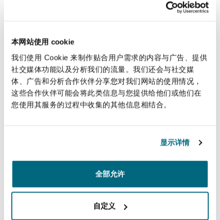
法律解析
上海
迈阿密
吉尔福德
Non-Contentious Commercial
Insurance Coverage
保健
本网站使用 cookie
新加坡
蒙特利尔
汉堡
我们使用 Cookie 来制作贴合用户需求的内容与广告、提供
Regulatory
保险和再保险
Marine
社交媒体功能以及分析我们的流量。我们还会与社交媒
体、广告和分析合作伙伴分享您对我们网站的使用情况，
悉尼
新泽西
利兹
这些合作伙伴可能会将此类信息与您提供给他们或他们在
Satellite & Space
您使用其服务的过程中收集的其他信息相结合。
Political Risk & Trade Credit
乌兰巴托 – 联营办公室
纽约
利物浦
保险和再保险
显示详情
Product Liability & Recall
奥兰治县
伦敦
全部允许
专业实践
Property
自定义
菲尼克斯
马德里