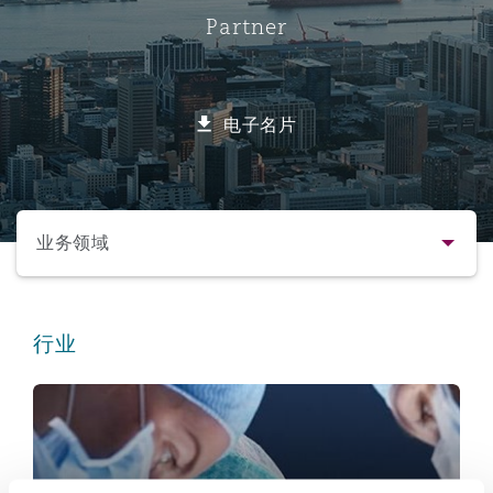
Partner
保险和再保险
HR Eco Audit
内罗比 – 联营办公室
香港
圣保罗
吉达
达拉斯
德里
Emergency Response & Crisis
劳动、养老金和移民n
Public Procurement
Fraud & White-Collar Crime
Management
Employers' & Public Liability
电子名片
项目和建筑工程
吉隆坡 – 联营办公室
利雅得
丹佛
都柏林（圣史蒂芬绿地大厦）
金融
房地产
Internal Investigations
Finance & Leasing
Employment Practices Liabili
选择所需部分
监管法规与调查
墨尔本
堪萨斯城
杜塞尔多夫
知识产权
Professional Services
业务领域
Fleet Procurement
Energy
联系方式
新德里 – 联营办公室
拉斯维加斯
爱丁堡
技术、外包与数据
Safety, Security, Health & En
行业
Insurance Coverage
Financial Institutions, Direct
简介与经验
Officers
保健
珀斯
洛杉矶
格拉斯哥（G1大厦）
业务领域
MRO (Maintenance, Repair & 
Healthcare