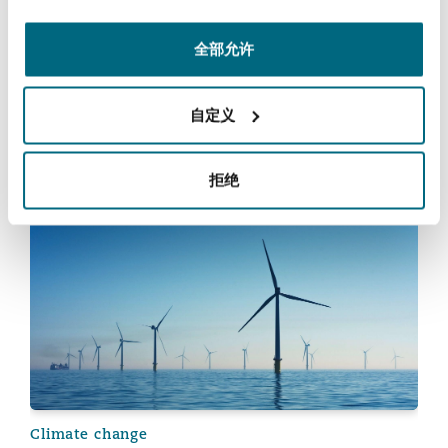
Reinsurance
Corporate Due Diligence and Reporting
全部允许
Requirements for Climate Change and
三藩市
曼彻斯特，新贝利广场2号
Human Rights in the Special Issue of
Specialty
International Community Law Review
自定义
(“ICLR”)
多伦多
米兰
拒绝
2023年7月24日
温哥华
慕尼克
Climate change: litigation predictions and trends in So
华盛顿
纽卡斯尔
巴黎
Climate change