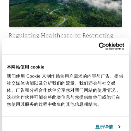
法律解析
上海
迈阿密
吉尔福德
Non-Contentious Commercial
Insurance Coverage
新加坡
蒙特利尔
汉堡
Regulating Healthcare or Restricting
Regulatory
Marine
It? Where the Constitutional Court
Drew the Line
悉尼
新泽西
利兹
Satellite & Space
Political Risk & Trade Credit
2026年5月20日
本网站使用 cookie
乌兰巴托 – 联营办公室
纽约
利物浦
我们使用 Cookie 来制作贴合用户需求的内容与广告、提供
Corporate Due Diligence and Reporting Requirements f
社交媒体功能以及分析我们的流量。我们还会与社交媒
Product Liability & Recall
体、广告和分析合作伙伴分享您对我们网站的使用情况，
这些合作伙伴可能会将此类信息与您提供给他们或他们在
奥兰治县
伦敦
您使用其服务的过程中收集的其他信息相结合。
Property
菲尼克斯
马德里
显示详情