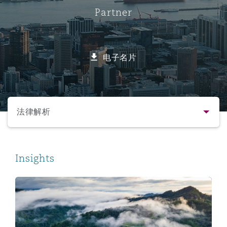
Partner
保险和再保险
HR Eco Audit
内罗比 – 联营办公室
香港
圣保罗
吉达
达拉斯
德里
Emergency Response & Crisis
劳动、养老金和移民n
Public Procurement
Fraud & White-Collar Crime
Management
Employers' & Public Liability
电子名片
项目和建筑工程
吉隆坡 – 联营办公室
利雅得
丹佛
都柏林（圣史蒂芬绿地大厦）
金融
房地产
Internal Investigations
Finance & Leasing
Employment Practices Liabili
选择所需部分
监管法规与调查
墨尔本
堪萨斯城
杜塞尔多夫
知识产权
Professional Services
法律解析
Fleet Procurement
Energy
联系方式
新德里 – 联营办公室
拉斯维加斯
爱丁堡
技术、外包与数据
Safety, Security, Health & En
Insights
Insurance Coverage
Financial Institutions, Direct
简介与经验
Officers
Regulating Healthcare or Restricting It? Where the Con
珀斯
洛杉矶
格拉斯哥（G1大厦）
业务领域
MRO (Maintenance, Repair & 
Healthcare