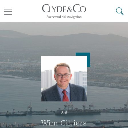
其礼律所事务所
搜寻
目录
航空
气候变化
开罗
曼谷
加拉加斯
阿布扎比
亚特兰大
阿伯丁
Business Jets
商业
Commercial Arbitration
Energy & Natural Resources
Bermuda Form
Construction Disputes
Anti-Bribery & Corruption
企业与咨询
Clyde Code
开普敦
北京
墨西哥城
开罗
波士顿
贝尔法斯特
Carrier Liability
公司
Commercial Disputes
Marine
Casualty
环境保护法
Compliance
争议解决
Clyde & Co Newton - 解锁智能索赔新模式
达累斯萨拉姆
布里斯班
里约热内卢
多哈
卡尔加里
伯明翰
Commerical Dispute Resoluti
企业、商业与合规保险
Commercial Litigation
Trade & Commodities
Corporate, Commercial & Co
基础设施
External Investigations
Insurance
人员
能源、海洋与贸易
争议融资
约翰内斯堡
重庆
圣地亚哥 – 联营办公室
迪拜
芝加哥
布里斯托尔
Debt Recovery
数据保护与隐私权
PPP/PFI
Financial Services
Wim Cilliers
Cyber Risk