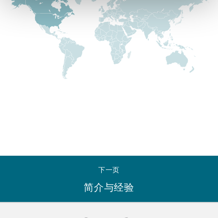
Reinsurance
三藩市
曼彻斯特，新贝利广场2号
Specialty
多伦多
米兰
温哥华
慕尼克
华盛顿
纽卡斯尔
下一页
简介与经验
巴黎