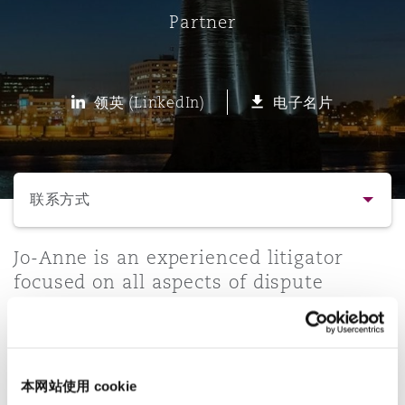
Partner
保险和再保险
HR Eco Audit
内罗比 – 联营办公室
香港
圣保罗
吉达
达拉斯
德里
Emergency Response & Crisis
劳动、养老金和移民n
Public Procurement
Fraud & White-Collar Crime
Management
Employers' & Public Liability
领英 (LinkedIn)
电子名片
项目和建筑工程
吉隆坡 – 联营办公室
利雅得
丹佛
都柏林（圣史蒂芬绿地大厦）
金融
房地产
Internal Investigations
Finance & Leasing
Employment Practices Liabili
选择所需部分
监管法规与调查
墨尔本
堪萨斯城
杜塞尔多夫
知识产权
Professional Services
联系方式
Fleet Procurement
Energy
联系方式
Jo-Anne is an experienced litigator
新德里 – 联营办公室
拉斯维加斯
爱丁堡
技术、外包与数据
Safety, Security, Health & En
focused on all aspects of dispute
Insurance Coverage
Financial Institutions, Direct
resolution and risk management for a
简介与经验
Officers
range of insurance and commercial
珀斯
洛杉矶
格拉斯哥（G1大厦）
clients, with a special interest in
业务领域
MRO (Maintenance, Repair & 
commercial litigation with an
Healthcare
本网站使用 cookie
emphasis on defending class actions.