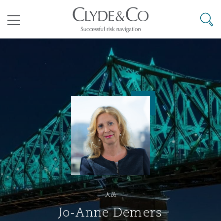
其礼律所事务所
搜寻
目录
航空
气候变化
开罗
曼谷
加拉加斯
阿布扎比
亚特兰大
阿伯丁
Business Jets
商业
Commercial Arbitration
Energy & Natural Resources
Bermuda Form
Construction Disputes
Anti-Bribery & Corruption
企业与咨询
Clyde Code
开普敦
北京
墨西哥城
开罗
波士顿
贝尔法斯特
Carrier Liability
公司
Commercial Disputes
Marine
Casualty
环境保护法
Compliance
争议解决
Clyde & Co Newton - 解锁智能索赔新模式
达累斯萨拉姆
布里斯班
里约热内卢
多哈
卡尔加里
伯明翰
Commerical Dispute Resoluti
企业、商业与合规保险
Commercial Litigation
Trade & Commodities
Corporate, Commercial & Co
基础设施
External Investigations
Insurance
人员
能源、海洋与贸易
争议融资
约翰内斯堡
重庆
圣地亚哥 – 联营办公室
迪拜
芝加哥
布里斯托尔
Debt Recovery
数据保护与隐私权
PPP/PFI
Financial Services
Jo-Anne Demers
Cyber Risk