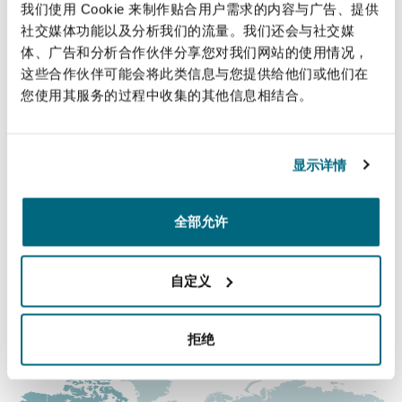
我们使用 Cookie 来制作贴合用户需求的内容与广告、提供
法律解析
上海
迈阿密
吉尔福德
社交媒体功能以及分析我们的流量。我们还会与社交媒
Non-Contentious Commercial
Insurance Coverage
体、广告和分析合作伙伴分享您对我们网站的使用情况，
直线
这些合作伙伴可能会将此类信息与您提供给他们或他们在
新加坡
蒙特利尔
汉堡
+1 514 764 3601
您使用其服务的过程中收集的其他信息相结合。
Regulatory
Jo-Anne.Demers@clydeco.ca
Marine
悉尼
新泽西
利兹
显示详情
主要办公室
Satellite & Space
Political Risk & Trade Credit
蒙特利尔
全部允许
乌兰巴托 – 联营办公室
纽约
利物浦
+1 514 843 3777
Product Liability & Recall
自定义
+1 514 843 6110
奥兰治县
伦敦
涵盖的办公室和地区
拒绝
Property
菲尼克斯
马德里