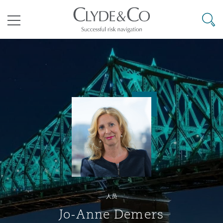
其礼律所事务所
搜寻
目录
航空
气候变化
开罗
曼谷
加拉加斯
阿布扎比
亚特兰大
阿伯丁
Business Jets
商业
Commercial Arbitration
Energy & Natural Resources
Bermuda Form
Construction Disputes
Anti-Bribery & Corruption
企业与咨询
Clyde Code
开普敦
北京
墨西哥城
开罗
波士顿
贝尔法斯特
Carrier Liability
公司
Commercial Disputes
Marine
Casualty
环境保护法
Compliance
争议解决
Clyde & Co Newton - 解锁智能索赔新模式
达累斯萨拉姆
布里斯班
里约热内卢
多哈
卡尔加里
伯明翰
Commerical Dispute Resoluti
企业、商业与合规保险
Commercial Litigation
Trade & Commodities
Corporate, Commercial & Co
基础设施
External Investigations
Insurance
人员
能源、海洋与贸易
争议融资
约翰内斯堡
重庆
圣地亚哥 – 联营办公室
迪拜
芝加哥
布里斯托尔
Debt Recovery
数据保护与隐私权
PPP/PFI
Financial Services
Jo-Anne Demers
Cyber Risk