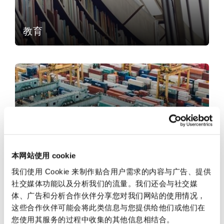
法律解析
上海
迈阿密
吉尔福德
Non-Contentious Commercial
Insurance Coverage
教育
新加坡
蒙特利尔
汉堡
Regulatory
贸易与商品
Marine
悉尼
新泽西
利兹
Satellite & Space
Political Risk & Trade Credit
乌兰巴托 – 联营办公室
纽约
利物浦
贸易与商品
Product Liability & Recall
本网站使用 cookie
奥兰治县
伦敦
我们使用 Cookie 来制作贴合用户需求的内容与广告、提供
专业实践
社交媒体功能以及分析我们的流量。我们还会与社交媒
Property
体、广告和分析合作伙伴分享您对我们网站的使用情况，
这些合作伙伴可能会将此类信息与您提供给他们或他们在
菲尼克斯
马德里
您使用其服务的过程中收集的其他信息相结合。