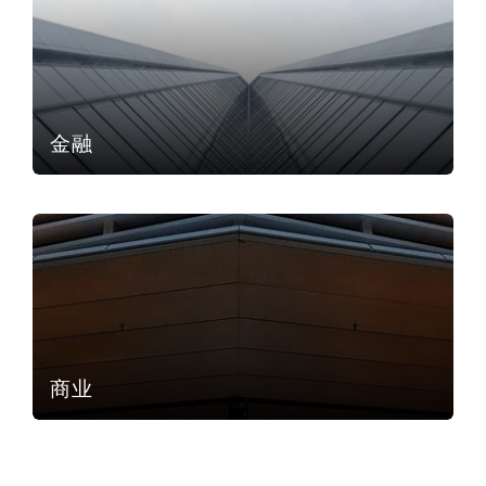
南安普顿
华沙
金融
商业
商业