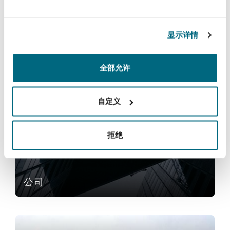
Reinsurance
三藩市
曼彻斯特，新贝利广场2号
专业实践
显示详情
Specialty
全部允许
多伦多
米兰
服务
自定义
公司
温哥华
慕尼克
拒绝
华盛顿
纽卡斯尔
公司
巴黎
金融