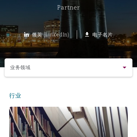
Partner
保险和再保险
HR Eco Audit
内罗比 – 联营办公室
香港
圣保罗
吉达
达拉斯
德里
Emergency Response & Crisis
劳动、养老金和移民n
Public Procurement
Fraud & White-Collar Crime
Management
Employers' & Public Liability
领英 (LinkedIn)
电子名片
项目和建筑工程
吉隆坡 – 联营办公室
利雅得
丹佛
都柏林（圣史蒂芬绿地大厦）
金融
房地产
Internal Investigations
Finance & Leasing
Employment Practices Liabili
选择所需部分
监管法规与调查
墨尔本
堪萨斯城
杜塞尔多夫
知识产权
Professional Services
业务领域
Fleet Procurement
Energy
联系方式
新德里 – 联营办公室
拉斯维加斯
爱丁堡
技术、外包与数据
Safety, Security, Health & En
行业
Insurance Coverage
Financial Institutions, Direct
简介与经验
Officers
教育
珀斯
洛杉矶
格拉斯哥（G1大厦）
业务领域
MRO (Maintenance, Repair & 
Healthcare