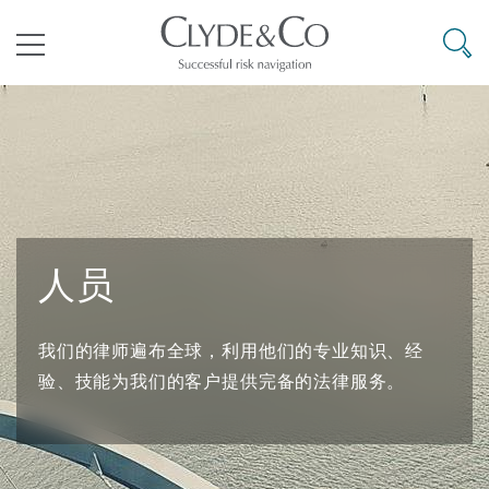
其礼律所事务所
搜寻
目录
航空
气候变化
开罗
曼谷
加拉加斯
阿布扎比
亚特兰大
阿伯丁
Business Jets
商业
Commercial Arbitration
Energy & Natural Resources
Bermuda Form
Construction Disputes
Anti-Bribery & Corruption
人员
企业与咨询
Clyde Code
开普敦
北京
墨西哥城
开罗
波士顿
贝尔法斯特
Carrier Liability
公司
Commercial Disputes
Marine
Casualty
环境保护法
Compliance
我们的律师遍布全球，利用他们的专业知识、经
争议解决
Clyde & Co Newton - 解锁智能索赔新模式
达累斯萨拉姆
布里斯班
里约热内卢
多哈
卡尔加里
伯明翰
Commerical Dispute Resoluti
企业、商业与合规保险
Commercial Litigation
Trade & Commodities
Corporate, Commercial & Co
基础设施
External Investigations
验、技能为我们的客户提供完备的法律服务。
Insurance
能源、海洋与贸易
争议融资
约翰内斯堡
重庆
圣地亚哥 – 联营办公室
迪拜
芝加哥
布里斯托尔
Debt Recovery
数据保护与隐私权
PPP/PFI
Financial Services
Cyber Risk