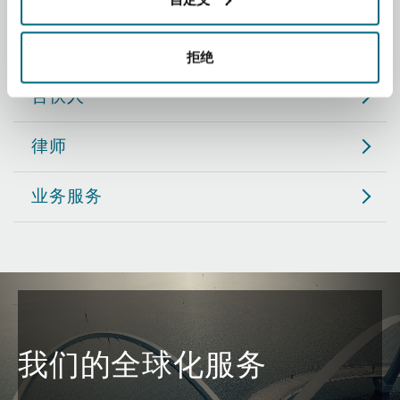
Reinsurance
职务
三藩市
曼彻斯特，新贝利广场2号
拒绝
Specialty
合伙人
多伦多
米兰
律师
业务服务
温哥华
慕尼克
华盛顿
纽卡斯尔
巴黎
我们的全球化服务