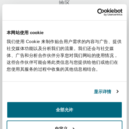
地区
上海
迈阿密
吉尔福德
Non-Contentious Commercial
Insurance Coverage
非洲
新加坡
蒙特利尔
汉堡
本网站使用 cookie
Regulatory
Marine
我们使用 Cookie 来制作贴合用户需求的内容与广告、提供
亚太地区
社交媒体功能以及分析我们的流量。我们还会与社交媒
悉尼
新泽西
利兹
体、广告和分析合作伙伴分享您对我们网站的使用情况，
Satellite & Space
拉丁美洲
这些合作伙伴可能会将此类信息与您提供给他们或他们在
Political Risk & Trade Credit
您使用其服务的过程中收集的其他信息相结合。
中东
乌兰巴托 – 联营办公室
纽约
利物浦
Product Liability & Recall
北美洲
显示详情
奥兰治县
伦敦
英国和欧洲
全部允许
Property
菲尼克斯
马德里
自定义