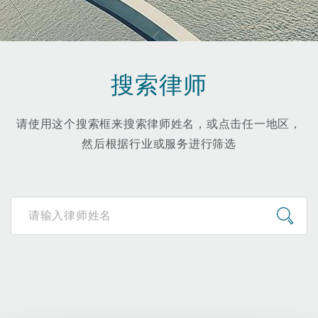
保险和再保险
HR Eco Audit
内罗比 – 联营办公室
香港
圣保罗
吉达
达拉斯
德里
Emergency Response & Crisis
劳动、养老金和移民n
Public Procurement
Fraud & White-Collar Crime
Management
Employers' & Public Liability
搜索律师
项目和建筑工程
吉隆坡 – 联营办公室
利雅得
丹佛
都柏林（圣史蒂芬绿地大厦）
金融
房地产
Internal Investigations
Finance & Leasing
Employment Practices Liabili
请使用这个搜索框来搜索律师姓名，或点击任一地区，
然后根据行业或服务进行筛选
监管法规与调查
墨尔本
堪萨斯城
杜塞尔多夫
知识产权
Professional Services
Fleet Procurement
Energy
新德里 – 联营办公室
拉斯维加斯
爱丁堡
技术、外包与数据
Safety, Security, Health & En
Insurance Coverage
Financial Institutions, Direct
Officers
珀斯
洛杉矶
格拉斯哥（G1大厦）
MRO (Maintenance, Repair & 
Healthcare