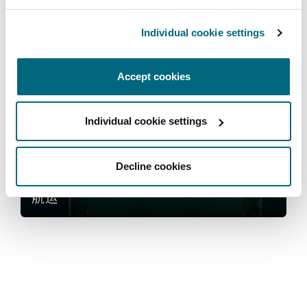
法律解析
上海
迈阿密
吉尔福德
Non-Contentious Commercial
Individual cookie settings
Insurance Coverage
保险和再保险
新加坡
蒙特利尔
汉堡
Accept cookies
Regulatory
航运
Marine
Individual cookie settings
悉尼
新泽西
利兹
Satellite & Space
Political Risk & Trade Credit
Decline cookies
乌兰巴托 – 联营办公室
纽约
利物浦
航运
Product Liability & Recall
奥兰治县
伦敦
Property
菲尼克斯
马德里