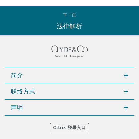
Reinsurance
下一页
三藩市
曼彻斯特，新贝利广场2号
法律解析
Specialty
多伦多
米兰
温哥华
慕尼克
简介
联络方式
华盛顿
纽卡斯尔
声明
巴黎
Citrix 登录入口