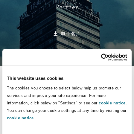
Partner
保险和再保险
HR Eco Audit
内罗比 – 联营办公室
香港
圣保罗
吉达
达拉斯
德里
Emergency Response & Crisis
劳动、养老金和移民n
Public Procurement
Fraud & White-Collar Crime
Management
Employers' & Public Liability
电子名片
项目和建筑工程
吉隆坡 – 联营办公室
利雅得
丹佛
都柏林（圣史蒂芬绿地大厦）
金融
房地产
Internal Investigations
Finance & Leasing
Employment Practices Liabili
选择所需部分
监管法规与调查
墨尔本
堪萨斯城
杜塞尔多夫
知识产权
Professional Services
业务领域
Fleet Procurement
Energy
This website uses cookies
联系方式
The cookies you choose to select below help us promote our
新德里 – 联营办公室
拉斯维加斯
爱丁堡
技术、外包与数据
Safety, Security, Health & En
行业
Insurance Coverage
Financial Institutions, Direct
services and improve your site experience. For more
简介与经验
Officers
information, click below on "Settings" or see our
cookie notice
.
保险和再保险
You can change your cookie settings at any time by visiting our
珀斯
洛杉矶
格拉斯哥（G1大厦）
cookie notice
.
业务领域
MRO (Maintenance, Repair & 
Healthcare