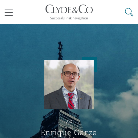
其礼律所事务所
搜寻
目录
航空
气候变化
开罗
曼谷
加拉加斯
阿布扎比
亚特兰大
阿伯丁
Business Jets
商业
Commercial Arbitration
Energy & Natural Resources
Bermuda Form
Construction Disputes
Anti-Bribery & Corruption
企业与咨询
Clyde Code
开普敦
北京
墨西哥城
开罗
波士顿
贝尔法斯特
Carrier Liability
公司
Commercial Disputes
Marine
Casualty
环境保护法
Compliance
争议解决
Clyde & Co Newton - 解锁智能索赔新模式
达累斯萨拉姆
布里斯班
里约热内卢
多哈
卡尔加里
伯明翰
Commerical Dispute Resoluti
企业、商业与合规保险
Commercial Litigation
Trade & Commodities
Corporate, Commercial & Co
基础设施
External Investigations
Insurance
人员
能源、海洋与贸易
争议融资
约翰内斯堡
重庆
圣地亚哥 – 联营办公室
迪拜
芝加哥
布里斯托尔
Debt Recovery
数据保护与隐私权
PPP/PFI
Financial Services
Enrique Garza
Cyber Risk