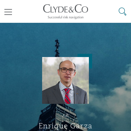
其礼律所事务所
搜寻
目录
航空
气候变化
开罗
曼谷
加拉加斯
阿布扎比
亚特兰大
阿伯丁
Business Jets
商业
Commercial Arbitration
Energy & Natural Resources
Bermuda Form
Construction Disputes
Anti-Bribery & Corruption
企业与咨询
Clyde Code
开普敦
北京
墨西哥城
开罗
波士顿
贝尔法斯特
Carrier Liability
公司
Commercial Disputes
Marine
Casualty
环境保护法
Compliance
争议解决
Clyde & Co Newton - 解锁智能索赔新模式
达累斯萨拉姆
布里斯班
里约热内卢
多哈
卡尔加里
伯明翰
Commerical Dispute Resoluti
企业、商业与合规保险
Commercial Litigation
Trade & Commodities
Corporate, Commercial & Co
基础设施
External Investigations
Insurance
人员
能源、海洋与贸易
争议融资
约翰内斯堡
重庆
圣地亚哥 – 联营办公室
迪拜
芝加哥
布里斯托尔
Debt Recovery
数据保护与隐私权
PPP/PFI
Financial Services
Enrique Garza
Cyber Risk