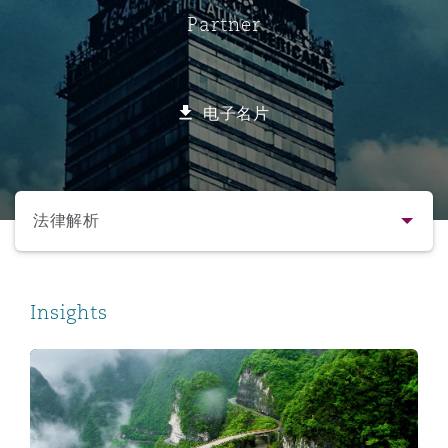
Partner
保险和再保险
HR Eco Audit
内罗比 – 联营办公室
香港
圣保罗
吉达
达拉斯
德里
Emergency Response & Crisis
劳动、养老金和移民n
Public Procurement
Fraud & White-Collar Crime
Management
Employers' & Public Liability
电子名片
项目和建筑工程
吉隆坡 – 联营办公室
利雅得
丹佛
都柏林（圣史蒂芬绿地大厦）
金融
房地产
Internal Investigations
Finance & Leasing
Employment Practices Liabili
选择所需部分
监管法规与调查
墨尔本
堪萨斯城
杜塞尔多夫
知识产权
Professional Services
法律解析
Fleet Procurement
Energy
联系方式
新德里 – 联营办公室
拉斯维加斯
爱丁堡
技术、外包与数据
Safety, Security, Health & En
Insights
Insurance Coverage
Financial Institutions, Direct
简介与经验
Officers
Navigating Trade Wars: Perspectives from Mexico (Par
珀斯
洛杉矶
格拉斯哥（G1大厦）
业务领域
MRO (Maintenance, Repair & 
Healthcare