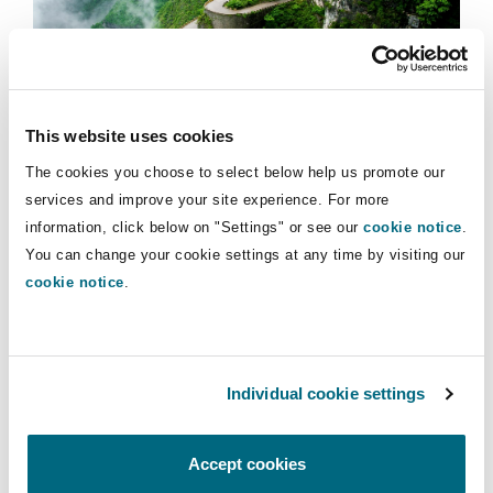
法律解析
上海
迈阿密
吉尔福德
Non-Contentious Commercial
Insurance Coverage
新加坡
蒙特利尔
汉堡
Geopolitical outlook
Regulatory
This website uses cookies
Marine
Navigating Trade Wars: Perspectives
The cookies you choose to select below help us promote our
from Mexico (Part 2)
悉尼
新泽西
利兹
services and improve your site experience. For more
Satellite & Space
information, click below on "Settings" or see our
cookie notice
.
Political Risk & Trade Credit
2025年5月20日
You can change your cookie settings at any time by visiting our
cookie notice
.
乌兰巴托 – 联营办公室
纽约
利物浦
Navigating Trade Wars: Perspectives from Mexico (Part
Product Liability & Recall
奥兰治县
伦敦
Individual cookie settings
Property
Accept cookies
菲尼克斯
马德里