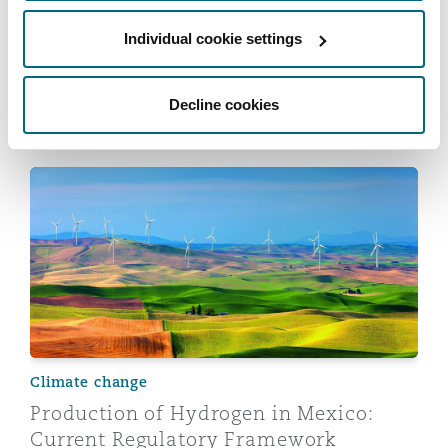
Reinsurance
Geopolitical outlook
Individual cookie settings
Navigating Trade Wars: Perspectives
三藩市
曼彻斯特，新贝利广场2号
from Mexico (Part 1)
Specialty
Decline cookies
2025年5月16日
多伦多
米兰
Production of Hydrogen in Mexico: Current Regulator
温哥华
慕尼克
华盛顿
纽卡斯尔
Climate change
巴黎
Production of Hydrogen in Mexico:
Current Regulatory Framework