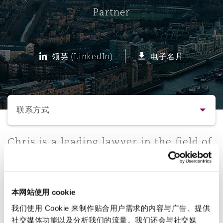
Partner
保险和再保险
HR Eco Audit
内罗比 – 联营办公室
香港
圣保罗
吉达
达拉斯
德里
Emergency Response & Crisis
劳动、养老金和移民n
Public Procurement
Fraud & White-Collar Crime
Management
Employers' & Public Liability
领英 (LinkedIn)
电子名片
项目和建筑工程
吉隆坡 – 联营办公室
利雅得
丹佛
都柏林（圣史蒂芬绿地大厦）
金融
房地产
Internal Investigations
Finance & Leasing
Employment Practices Liabili
选择所需部分
监管法规与调查
墨尔本
堪萨斯城
杜塞尔多夫
知识产权
Professional Services
联系方式
Fleet Procurement
Energy
联系方式
Chris is a leading lawyer in the field of
新德里 – 联营办公室
拉斯维加斯
爱丁堡
技术、外包与数据
Safety, Security, Health & En
employment law; supporting
Insurance Coverage
Financial Institutions, Direct
employers with the full range of issues
简介与经验
Officers
that they face.
珀斯
洛杉矶
格拉斯哥（G1大厦）
本网站使用 cookie
业务领域
MRO (Maintenance, Repair & 
我们使用 Cookie 来制作贴合用户需求的内容与广告、提供
Healthcare
直线
社交媒体功能以及分析我们的流量。我们还会与社交媒