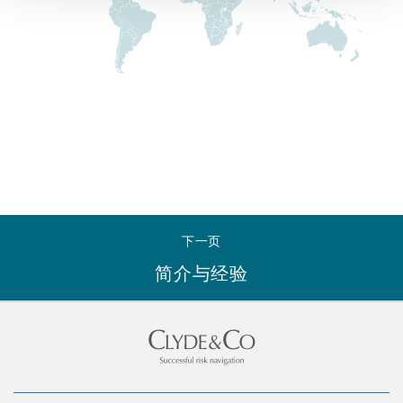
Reinsurance
三藩市
曼彻斯特，新贝利广场2号
Specialty
多伦多
米兰
温哥华
慕尼克
下一页
简介与经验
华盛顿
纽卡斯尔
巴黎