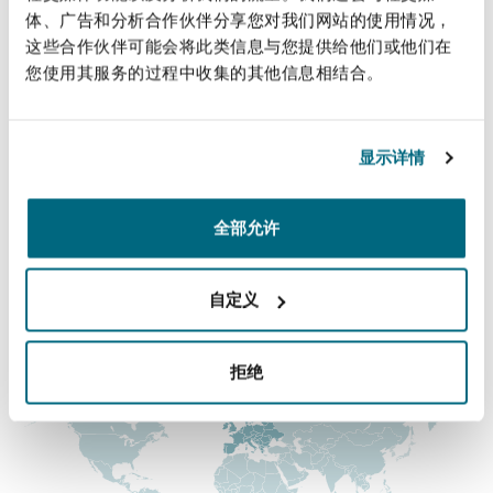
法律解析
上海
迈阿密
吉尔福德
体、广告和分析合作伙伴分享您对我们网站的使用情况，
+44 (0) 20 7876 6216
Non-Contentious Commercial
这些合作伙伴可能会将此类信息与您提供给他们或他们在
chris.holme@clydeco.com
Insurance Coverage
您使用其服务的过程中收集的其他信息相结合。
新加坡
蒙特利尔
汉堡
主要办公室
Regulatory
Marine
显示详情
伦敦，圣伯托尔夫大厦
悉尼
新泽西
利兹
+44 (0) 20 7876 5000
Satellite & Space
全部允许
Political Risk & Trade Credit
+44 (0) 20 7876 5111
乌兰巴托 – 联营办公室
纽约
利物浦
自定义
涵盖的办公室和地区
Product Liability & Recall
拒绝
奥兰治县
伦敦
Property
菲尼克斯
马德里