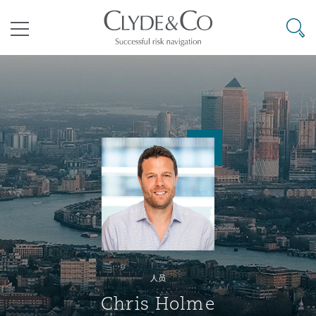
其礼律所事务所
搜寻
目录
航空
气候变化
开罗
曼谷
加拉加斯
阿布扎比
亚特兰大
阿伯丁
Business Jets
商业
Commercial Arbitration
Energy & Natural Resources
Bermuda Form
Construction Disputes
Anti-Bribery & Corruption
企业与咨询
Clyde Code
开普敦
北京
墨西哥城
开罗
波士顿
贝尔法斯特
Carrier Liability
公司
Commercial Disputes
Marine
Casualty
环境保护法
Compliance
争议解决
Clyde & Co Newton - 解锁智能索赔新模式
达累斯萨拉姆
布里斯班
里约热内卢
多哈
卡尔加里
伯明翰
Commerical Dispute Resoluti
企业、商业与合规保险
Commercial Litigation
Trade & Commodities
Corporate, Commercial & Co
基础设施
External Investigations
Insurance
人员
能源、海洋与贸易
争议融资
约翰内斯堡
重庆
圣地亚哥 – 联营办公室
迪拜
芝加哥
布里斯托尔
Debt Recovery
数据保护与隐私权
PPP/PFI
Financial Services
Chris Holme
Cyber Risk