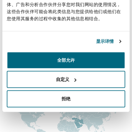
直线
法律解析
上海
迈阿密
吉尔福德
体、广告和分析合作伙伴分享您对我们网站的使用情况，
Non-Contentious Commercial
这些合作伙伴可能会将此类信息与您提供给他们或他们在
keith.hutchison@clydeco.com
Insurance Coverage
您使用其服务的过程中收集的其他信息相结合。
新加坡
蒙特利尔
汉堡
主要办公室
Regulatory
Marine
显示详情
阿布扎比
悉尼
新泽西
利兹
+971 2 494 3500
Satellite & Space
全部允许
Political Risk & Trade Credit
+971 2 494 3599
乌兰巴托 – 联营办公室
纽约
利物浦
自定义
涵盖的办公室和地区
Product Liability & Recall
拒绝
奥兰治县
伦敦
Property
菲尼克斯
马德里