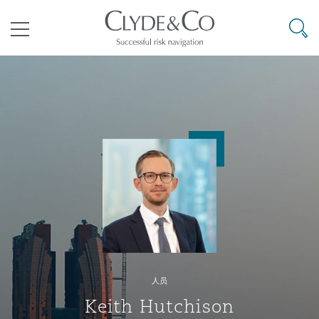
其礼律所事务所
搜寻
目录
航空
气候变化
开罗
曼谷
加拉加斯
阿布扎比
亚特兰大
阿伯丁
Business Jets
商业
Commercial Arbitration
Energy & Natural Resources
Bermuda Form
Construction Disputes
Anti-Bribery & Corruption
企业与咨询
Clyde Code
开普敦
北京
墨西哥城
开罗
波士顿
贝尔法斯特
Carrier Liability
公司
Commercial Disputes
Marine
Casualty
环境保护法
Compliance
争议解决
Clyde & Co Newton - 解锁智能索赔新模式
达累斯萨拉姆
布里斯班
里约热内卢
多哈
卡尔加里
伯明翰
Commerical Dispute Resoluti
企业、商业与合规保险
Commercial Litigation
Trade & Commodities
Corporate, Commercial & Co
基础设施
External Investigations
Insurance
人员
能源、海洋与贸易
争议融资
约翰内斯堡
重庆
圣地亚哥 – 联营办公室
迪拜
芝加哥
布里斯托尔
Debt Recovery
数据保护与隐私权
PPP/PFI
Financial Services
Keith Hutchison
Cyber Risk