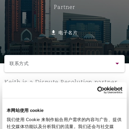
Partner
保险和再保险
HR Eco Audit
内罗比 – 联营办公室
香港
圣保罗
吉达
达拉斯
德里
Emergency Response & Crisis
劳动、养老金和移民n
Public Procurement
Fraud & White-Collar Crime
Management
Employers' & Public Liability
电子名片
项目和建筑工程
吉隆坡 – 联营办公室
利雅得
丹佛
都柏林（圣史蒂芬绿地大厦）
金融
房地产
Internal Investigations
Finance & Leasing
Employment Practices Liabili
选择所需部分
监管法规与调查
墨尔本
堪萨斯城
杜塞尔多夫
知识产权
Professional Services
联系方式
Fleet Procurement
Energy
联系方式
Keith is a Dispute Resolution partner
新德里 – 联营办公室
拉斯维加斯
爱丁堡
技术、外包与数据
Safety, Security, Health & En
in Clyde & Co's Abu Dhabi office. He
Insurance Coverage
Financial Institutions, Direct
has worked in the UAE since joining
简介与经验
Officers
the firm's MEA offices from the London
珀斯
洛杉矶
格拉斯哥（G1大厦）
本网站使用 cookie
office in 2007.
业务领域
MRO (Maintenance, Repair & 
我们使用 Cookie 来制作贴合用户需求的内容与广告、提供
Healthcare
社交媒体功能以及分析我们的流量。我们还会与社交媒