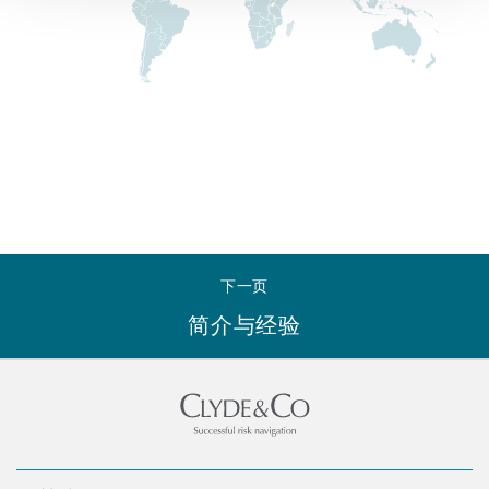
Reinsurance
三藩市
曼彻斯特，新贝利广场2号
Specialty
多伦多
米兰
温哥华
慕尼克
下一页
简介与经验
华盛顿
纽卡斯尔
巴黎