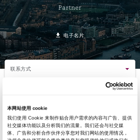
Partner
保险和再保险
HR Eco Audit
内罗比 – 联营办公室
香港
圣保罗
吉达
达拉斯
德里
Emergency Response & Crisis
劳动、养老金和移民n
Public Procurement
Fraud & White-Collar Crime
Management
Employers' & Public Liability
电子名片
项目和建筑工程
吉隆坡 – 联营办公室
利雅得
丹佛
都柏林（圣史蒂芬绿地大厦）
金融
房地产
Internal Investigations
Finance & Leasing
Employment Practices Liabili
选择所需部分
监管法规与调查
墨尔本
堪萨斯城
杜塞尔多夫
知识产权
Professional Services
联系方式
Fleet Procurement
Energy
联系方式
Head of Lawyers' subgroup.
新德里 – 联营办公室
拉斯维加斯
爱丁堡
技术、外包与数据
Safety, Security, Health & En
Insurance Coverage
Financial Institutions, Direct
简介与经验
Officers
直线
本网站使用 cookie
我们使用 Cookie 来制作贴合用户需求的内容与广告、提供
珀斯
洛杉矶
格拉斯哥（G1大厦）
+44 (0) 20 7876 6510
业务领域
社交媒体功能以及分析我们的流量。我们还会与社交媒
MRO (Maintenance, Repair & 
richard.harrison@clydeco.com
Healthcare
体、广告和分析合作伙伴分享您对我们网站的使用情况，