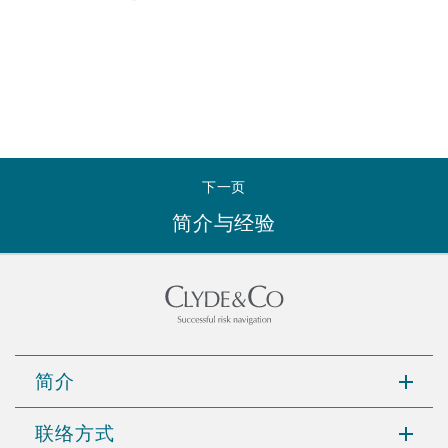
Reinsurance
三藩市
曼彻斯特，新贝利广场2号
Specialty
多伦多
米兰
下一页
简介与经验
温哥华
慕尼克
华盛顿
纽卡斯尔
简介
巴黎
联络方式