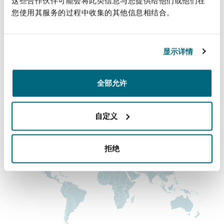
这些合作伙伴可能会将此类信息与您提供给他们或他们在
法律解析
上海
迈阿密
吉尔福德
您使用其服务的过程中收集的其他信息相结合。
主要办公室
Non-Contentious Commercial
Insurance Coverage
伦敦，圣伯托尔夫大厦
新加坡
蒙特利尔
汉堡
显示详情
+44 (0) 20 7876 5000
Regulatory
Marine
+44 (0) 20 7876 5111
全部允许
悉尼
新泽西
利兹
Satellite & Space
涵盖的办公室和地区
Political Risk & Trade Credit
自定义
乌兰巴托 – 联营办公室
纽约
利物浦
拒绝
Product Liability & Recall
奥兰治县
伦敦
Property
菲尼克斯
马德里