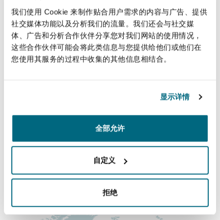
法律解析
上海
迈阿密
吉尔福德
regulators in the UK.
我们使用 Cookie 来制作贴合用户需求的内容与广告、提供
Non-Contentious Commercial
社交媒体功能以及分析我们的流量。我们还会与社交媒
Insurance Coverage
体、广告和分析合作伙伴分享您对我们网站的使用情况，
直线
新加坡
蒙特利尔
汉堡
这些合作伙伴可能会将此类信息与您提供给他们或他们在
Regulatory
您使用其服务的过程中收集的其他信息相结合。
+44 (0) 161 240 2610
Marine
rod.hunt@clydeco.com
悉尼
新泽西
利兹
显示详情
Satellite & Space
Political Risk & Trade Credit
主要办公室
乌兰巴托 – 联营办公室
纽约
利物浦
全部允许
曼彻斯特（新贝利广场2号）
+44 161 236 2002
Product Liability & Recall
自定义
奥兰治县
伦敦
+44 161 832 7956
Property
拒绝
涵盖的办公室和地区
菲尼克斯
马德里