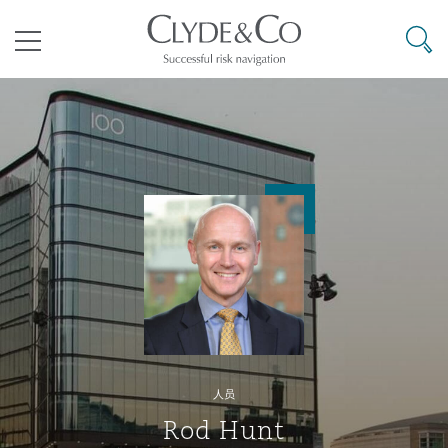
其礼律所事务所
搜寻
目录
航空
气候变化
开罗
曼谷
加拉加斯
阿布扎比
亚特兰大
阿伯丁
Business Jets
商业
Commercial Arbitration
Energy & Natural Resources
Bermuda Form
Construction Disputes
Anti-Bribery & Corruption
企业与咨询
Clyde Code
开普敦
北京
墨西哥城
开罗
波士顿
贝尔法斯特
Carrier Liability
公司
Commercial Disputes
Marine
Casualty
环境保护法
Compliance
争议解决
Clyde & Co Newton - 解锁智能索赔新模式
达累斯萨拉姆
布里斯班
里约热内卢
多哈
卡尔加里
伯明翰
Commerical Dispute Resoluti
企业、商业与合规保险
Commercial Litigation
Trade & Commodities
Corporate, Commercial & Co
基础设施
External Investigations
Insurance
人员
能源、海洋与贸易
争议融资
约翰内斯堡
重庆
圣地亚哥 – 联营办公室
迪拜
芝加哥
布里斯托尔
Debt Recovery
数据保护与隐私权
PPP/PFI
Financial Services
Rod Hunt
Cyber Risk