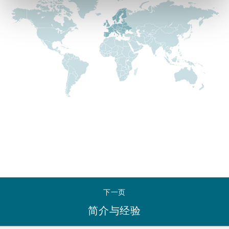
Reinsurance
三藩市
曼彻斯特，新贝利广场2号
Specialty
多伦多
米兰
温哥华
慕尼克
华盛顿
纽卡斯尔
下一页
巴黎
简介与经验