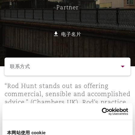
Partner
保险和再保险
HR Eco Audit
内罗比 – 联营办公室
香港
圣保罗
吉达
达拉斯
德里
Emergency Response & Crisis
劳动、养老金和移民n
Public Procurement
Fraud & White-Collar Crime
Management
Employers' & Public Liability
电子名片
项目和建筑工程
吉隆坡 – 联营办公室
利雅得
丹佛
都柏林（圣史蒂芬绿地大厦）
金融
房地产
Internal Investigations
Finance & Leasing
Employment Practices Liabili
选择所需部分
监管法规与调查
墨尔本
堪萨斯城
杜塞尔多夫
知识产权
Professional Services
联系方式
Fleet Procurement
Energy
联系方式
“Rod Hunt stands out as offering
新德里 – 联营办公室
拉斯维加斯
爱丁堡
技术、外包与数据
Safety, Security, Health & En
commercial, sensible and accomplished
Insurance Coverage
Financial Institutions, Direct
advice.” (Chambers UK). Rod's practice
简介与经验
Officers
has a focus on corporate crime,
珀斯
洛杉矶
格拉斯哥（G1大厦）
representing businesses and
业务领域
MRO (Maintenance, Repair & 
individuals subject to criminal
Healthcare
本网站使用 cookie
investigation and prosecution by