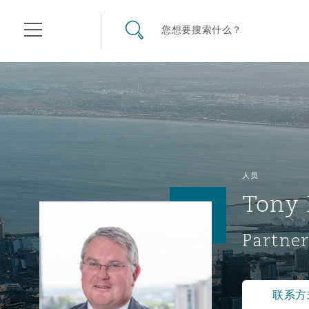
其礼律所事务所
搜寻网站
您想要搜索什么？
目录
航空
气候变化
开罗
曼谷
加拉加斯
阿布扎比
亚特兰大
阿伯丁
Business Jets
商业
Commercial Arbitration
Energy & Natural Resources
Bermuda Form
Construction Disputes
Anti-Bribery & Corruption
人员
Tony 
企业与咨询
Clyde Code
开普敦
北京
墨西哥城
开罗
波士顿
贝尔法斯特
Carrier Liability
公司
Commercial Disputes
Marine
Casualty
环境保护法
Compliance
Partner
争议解决
Clyde & Co Newton - 解锁智能索赔新模式
达累斯萨拉姆
布里斯班
里约热内卢
多哈
卡尔加里
伯明翰
Commerical Dispute Resolu
企业、商业与合规保险
Commercial Litigation
Trade & Commodities
Corporate, Commercial & C
基础设施
External Investigations
Insurance
联系方