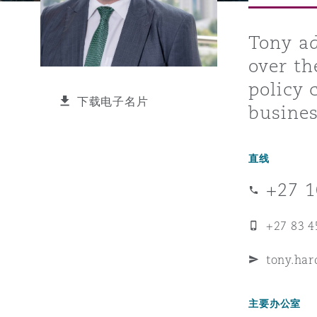
能源、海洋与贸易
争议融资
约翰内斯堡
重庆
圣地亚哥 – 联营办公室
迪拜
芝加哥
布里斯托尔
Debt Recovery
数据保护与隐私权
PPP/PFI
Financial Services
Cyber Risk
Tony ad
over th
保险和再保险
HR Eco Audit
内罗比 – 联营办公室
香港
圣保罗
吉达
达拉斯
德里
Emergency Response & Cris
劳动、养老金和移民n
Public Procurement
Fraud & White-Collar Crime
Management
Employers' & Public Liabilit
policy 
下载电子名片
busines
项目和建筑工程
吉隆坡 – 联营办公室
利雅得
丹佛
都柏林（圣史蒂芬绿地大厦）
金融
房地产
Internal Investigations
Finance & Leasing
Employment Practices Liabil
直线
监管法规与调查
墨尔本
堪萨斯城
杜塞尔多夫
知识产权
Professional Services
+27 1
Fleet Procurement
Energy
+27 83 4
新德里 – 联营办公室
拉斯维加斯
爱丁堡
技术、外包与数据
Safety, Security, Health & 
Insurance Coverage
Financial Institutions, Direc
tony.ha
Officers
珀斯
洛杉矶
格拉斯哥（G1大厦）
主要办公室