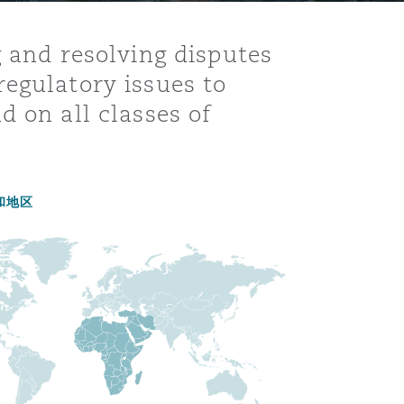
g and resolving disputes
egulatory issues to
d on all classes of
和地区
目
录
搜寻