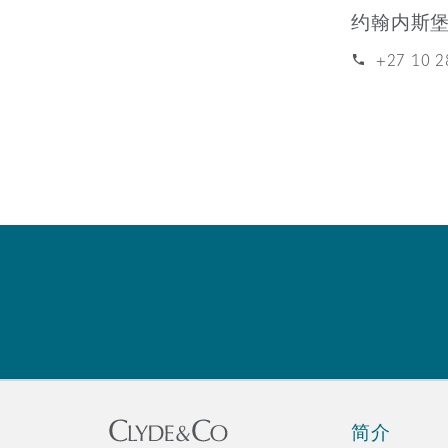
MRO (Maintenance, Repair &
约翰内斯
Healthcare
上海
迈阿密
吉尔福德
+27 10 2
Non-Contentious Commercia
Insurance Coverage
新加坡
蒙特利尔
汉堡
Regulatory
Marine
悉尼
新泽西
利兹
Satellite & Space
Political Risk & Trade Credit
乌兰巴托 – 联营办公室
纽约
利物浦
Product Liability & Recall
奥兰治县
伦敦
简介
Property