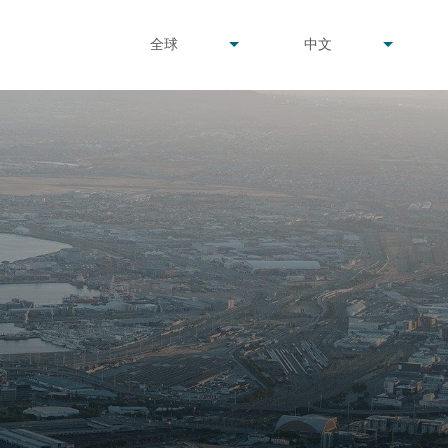
undefined
undefined
全球
中文
▾
▾