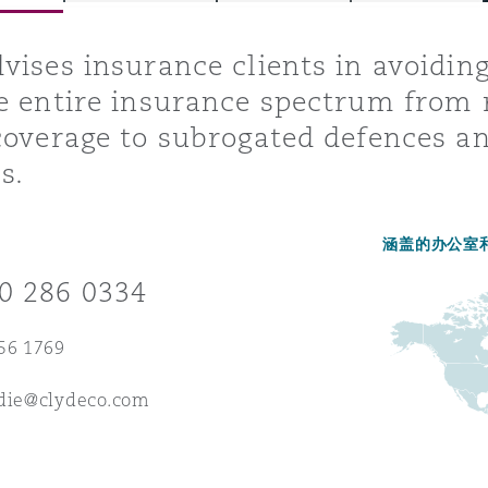
vises insurance clients in avoidin
e entire insurance spectrum from r
is
y
coverage to subrogated defences an
s.
ity
涵盖的办公室
0 286 0334
56 1769
Environment
tors &
rdie@clydeco.com