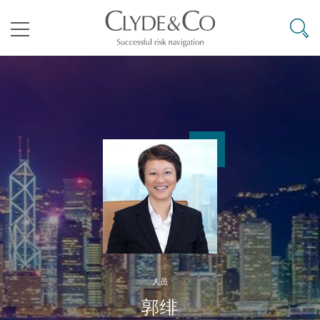
其礼律所事务所
搜寻
目录
航空
气候变化
开罗
曼谷
加拉加斯
阿布扎比
亚特兰大
阿伯丁
Business Jets
商业
Commercial Arbitration
Energy & Natural Resources
Bermuda Form
Construction Disputes
Anti-Bribery & Corruption
企业与咨询
Clyde Code
开普敦
北京
墨西哥城
开罗
波士顿
贝尔法斯特
Carrier Liability
公司
Commercial Disputes
Marine
Casualty
环境保护法
Compliance
争议解决
Clyde & Co Newton - 解锁智能索赔新模式
达累斯萨拉姆
布里斯班
里约热内卢
多哈
卡尔加里
伯明翰
Commerical Dispute Resoluti
企业、商业与合规保险
Commercial Litigation
Trade & Commodities
Corporate, Commercial & Co
基础设施
External Investigations
Insurance
人员
能源、海洋与贸易
争议融资
约翰内斯堡
重庆
圣地亚哥 – 联营办公室
迪拜
芝加哥
布里斯托尔
Debt Recovery
数据保护与隐私权
PPP/PFI
Financial Services
郭绯
Cyber Risk