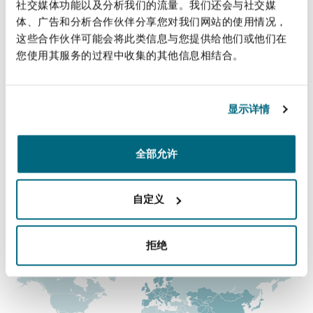
直线
社交媒体功能以及分析我们的流量。我们还会与社交媒
上海
迈阿密
吉尔福德
体、广告和分析合作伙伴分享您对我们网站的使用情况，
Non-Contentious Commercial
法律解析
+852 2287 2668
这些合作伙伴可能会将此类信息与您提供给他们或他们在
Insurance Coverage
您使用其服务的过程中收集的其他信息相结合。
Fei.Kwok@clydeco.com
新加坡
蒙特利尔
汉堡
Regulatory
Marine
主要办公室
显示详情
悉尼
新泽西
利兹
香港
Satellite & Space
+852 2878 8600
全部允许
Political Risk & Trade Credit
乌兰巴托 – 联营办公室
纽约
利物浦
+852 2522 5907
自定义
Product Liability & Recall
涵盖的办公室和地区
奥兰治县
伦敦
拒绝
Property
菲尼克斯
马德里