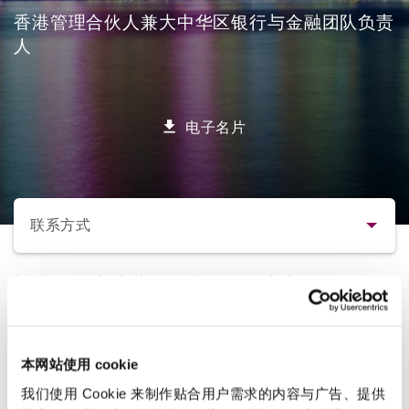
香港管理合伙人兼大中华区银行与金融团队负责
人
保险和再保险
HR Eco Audit
内罗比 – 联营办公室
香港
圣保罗
吉达
达拉斯
德里
Emergency Response & Crisis
劳动、养老金和移民n
Public Procurement
Fraud & White-Collar Crime
Management
Employers' & Public Liability
项目和建筑工程
吉隆坡 – 联营办公室
利雅得
丹佛
都柏林（圣史蒂芬绿地大厦）
金融
房地产
Internal Investigations
电子名片
Finance & Leasing
Employment Practices Liabili
选择所需部分
监管法规与调查
墨尔本
堪萨斯城
杜塞尔多夫
知识产权
Professional Services
Fleet Procurement
Energy
联系方式
新德里 – 联营办公室
拉斯维加斯
爱丁堡
技术、外包与数据
Safety, Security, Health & En
联系方式
郭绯律师为香港管理合伙人兼大中华区银行
Insurance Coverage
Financial Institutions, Direct
与金融团队负责人。她被公认为是复杂融资
Officers
交易和能源项目（尤其是液化天然气产业链
简介与经验
珀斯
洛杉矶
格拉斯哥（G1大厦）
项目）的领军人物及专家。
本网站使用 cookie
MRO (Maintenance, Repair & 
Healthcare
业务领域
我们使用 Cookie 来制作贴合用户需求的内容与广告、提供