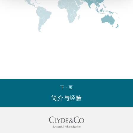
Reinsurance
三藩市
曼彻斯特，新贝利广场2号
Specialty
多伦多
米兰
温哥华
慕尼克
下一页
华盛顿
纽卡斯尔
简介与经验
巴黎