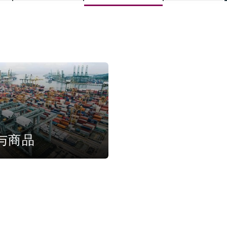
is
y
ity
与商品
Environment
tors &