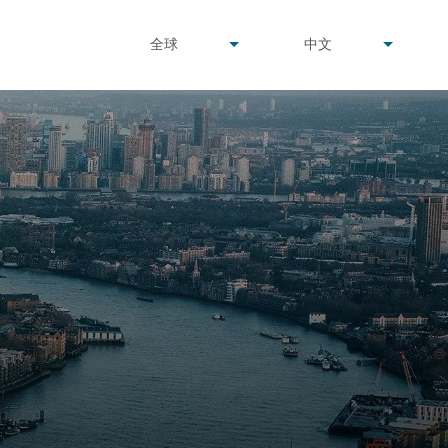
undefined
undefined
全球
中文
▾
▾