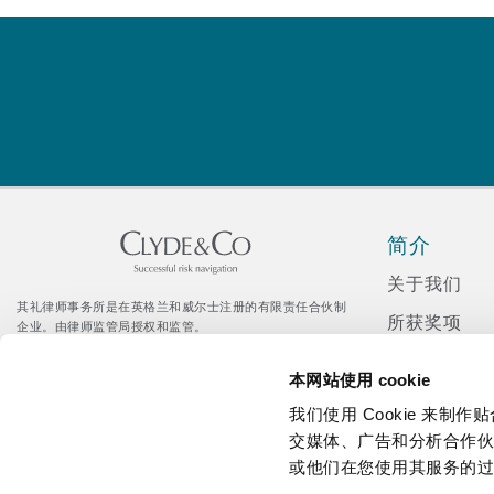
MRO (Maintenance, Repair &
Healthcare
上海
迈阿密
吉尔福德
Non-Contentious Commercia
Insurance Coverage
新加坡
蒙特利尔
汉堡
Regulatory
Marine
简介
悉尼
新泽西
利兹
Satellite & Space
关于我们
Political Risk & Trade Credit
其礼律师事务所是在英格兰和威尔士注册的有限责任合伙制
所获奖项
企业。由律师监管局授权和监管。
乌兰巴托 – 联营办公室
纽约
利物浦
© Clyde & Co LLP
新闻发布
Citrix 登录入口
本网站使用 cookie
Product Liability & Recall
企业社会责
我们使用 Cookie 来
奥兰治县
伦敦
招聘
交媒体、广告和分析合作
或他们在您使用其服务的
Property
媒体资讯