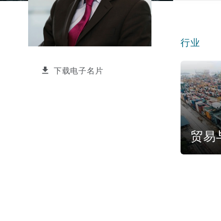
能源、海洋与贸易
争议融资
约翰内斯堡
重庆
圣地亚哥 – 联营办公室
迪拜
芝加哥
布里斯托尔
Debt Recovery
数据保护与隐私权
PPP/PFI
Financial Services
Cyber Risk
行业
保险和再保险
HR Eco Audit
内罗比 – 联营办公室
香港
圣保罗
吉达
达拉斯
德里
Emergency Response & Cris
劳动、养老金和移民n
Public Procurement
Fraud & White-Collar Crime
Management
Employers' & Public Liabilit
贸易与商品
下载电子名片
项目和建筑工程
吉隆坡 – 联营办公室
利雅得
丹佛
都柏林（圣史蒂芬绿地大厦）
金融
房地产
Internal Investigations
Finance & Leasing
Employment Practices Liabil
监管法规与调查
墨尔本
堪萨斯城
杜塞尔多夫
知识产权
Professional Services
贸易
Fleet Procurement
Energy
新德里 – 联营办公室
拉斯维加斯
爱丁堡
技术、外包与数据
Safety, Security, Health & 
Insurance Coverage
Financial Institutions, Direc
Officers
珀斯
洛杉矶
格拉斯哥（G1大厦）