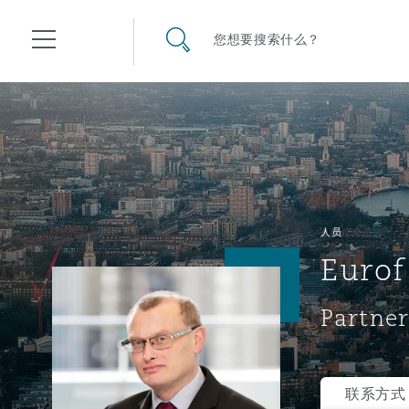
其礼律所事务所
搜寻网站
您想要搜索什么？
目录
航空
气候变化
开罗
曼谷
加拉加斯
阿布扎比
亚特兰大
阿伯丁
Business Jets
商业
Commercial Arbitration
Energy & Natural Resources
Bermuda Form
Construction Disputes
Anti-Bribery & Corruption
人员
Eurof
企业与咨询
Clyde Code
开普敦
北京
墨西哥城
开罗
波士顿
贝尔法斯特
Carrier Liability
公司
Commercial Disputes
Marine
Casualty
环境保护法
Compliance
Partner
争议解决
Clyde & Co Newton - 解锁智能索赔新模式
达累斯萨拉姆
布里斯班
里约热内卢
多哈
卡尔加里
伯明翰
Commerical Dispute Resolu
企业、商业与合规保险
Commercial Litigation
Trade & Commodities
Corporate, Commercial & C
基础设施
External Investigations
Insurance
联系方式