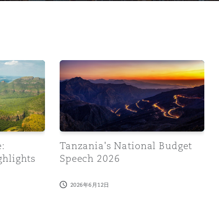
026
nce Act 2026 Highlights
Tanzania's National Budget Speech 2026
目
录
:
Tanzania's National Budget
ghlights
Speech 2026
搜寻
2026年6月12日