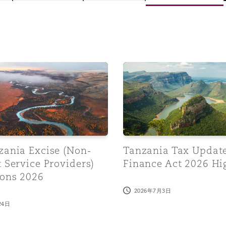
is
y
ia Excise (Non-Resident Service Providers) Regulations 2
Tanzania Tax Update: Fina
ity
zania Excise (Non-
Tanzania Tax Update
 Service Providers)
Finance Act 2026 Hi
Environment
ions 2026
tors &
2026年7月3日
24日