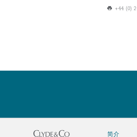
MRO (Maintenance, Repair &
Healthcare
+44 (0) 
上海
迈阿密
吉尔福德
Non-Contentious Commercia
Insurance Coverage
新加坡
蒙特利尔
汉堡
Regulatory
Marine
悉尼
新泽西
利兹
Satellite & Space
Political Risk & Trade Credit
乌兰巴托 – 联营办公室
纽约
利物浦
Product Liability & Recall
奥兰治县
伦敦
Property
简介