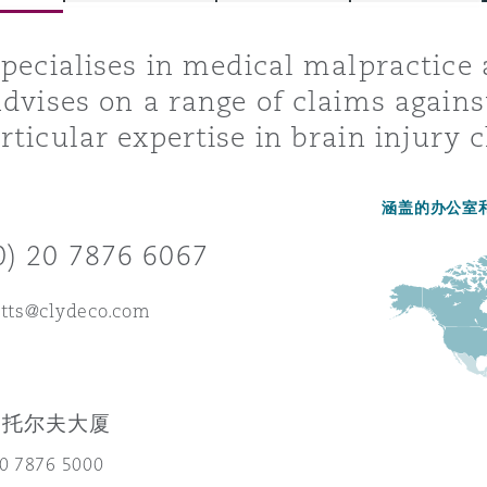
specialises in medical malpractice
advises on a range of claims agains
is
y
rticular expertise in brain injury 
涵盖的办公室
ity
0) 20 7876 6067
etts@clydeco.com
Environment
tors &
伯托尔夫大厦
20 7876 5000