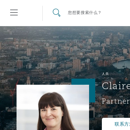
其礼律所事务所
搜寻网站
您想要搜索什么？
目录
航空
气候变化
开罗
曼谷
加拉加斯
阿布扎比
亚特兰大
阿伯丁
Business Jets
商业
Commercial Arbitration
Energy & Natural Resources
Bermuda Form
Construction Disputes
Anti-Bribery & Corruption
人员
Clair
企业与咨询
Clyde Code
开普敦
北京
墨西哥城
开罗
波士顿
贝尔法斯特
Carrier Liability
公司
Commercial Disputes
Marine
Casualty
环境保护法
Compliance
Partner
争议解决
Clyde & Co Newton - 解锁智能索赔新模式
达累斯萨拉姆
布里斯班
里约热内卢
多哈
卡尔加里
伯明翰
Commerical Dispute Resolu
企业、商业与合规保险
Commercial Litigation
Trade & Commodities
Corporate, Commercial & C
基础设施
External Investigations
Insurance
联系方