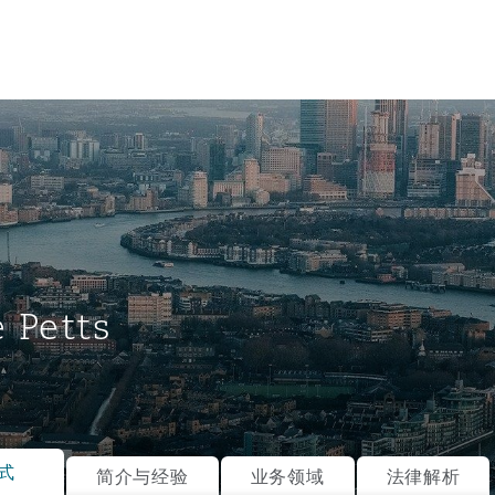
e Petts
tion
ompliance
式
简介与经验
业务领域
法律解析