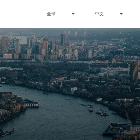
undefined
undefined
全球
中文
▾
▾