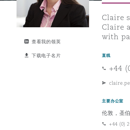
能源、海洋与贸易
争议融资
约翰内斯堡
重庆
圣地亚哥 – 联营办公室
迪拜
芝加哥
布里斯托尔
Debt Recovery
数据保护与隐私权
PPP/PFI
Financial Services
Cyber Risk
Claire 
Claire 
保险和再保险
HR Eco Audit
内罗比 – 联营办公室
香港
圣保罗
吉达
达拉斯
德里
Emergency Response & Cris
劳动、养老金和移民n
Public Procurement
Fraud & White-Collar Crime
Management
Employers' & Public Liabilit
with pa
查看我的领英
项目和建筑工程
吉隆坡 – 联营办公室
利雅得
丹佛
都柏林（圣史蒂芬绿地大厦）
金融
房地产
Internal Investigations
下载电子名片
直线
Finance & Leasing
Employment Practices Liabil
+44 (
监管法规与调查
墨尔本
堪萨斯城
杜塞尔多夫
知识产权
Professional Services
Fleet Procurement
Energy
claire.p
新德里 – 联营办公室
拉斯维加斯
爱丁堡
技术、外包与数据
Safety, Security, Health & 
主要办公室
Insurance Coverage
Financial Institutions, Direc
伦敦，圣
Officers
珀斯
洛杉矶
格拉斯哥（G1大厦）
+44 (0) 