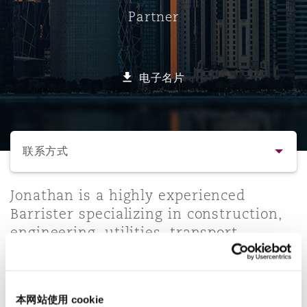
Partner
保险和再保险
HR Eco Audit
内罗比 – 联营办公室
香港
圣保罗
吉达
达拉斯
德里
Emergency Response & Crisis
劳动、养老金和移民n
Public Procurement
Fraud & White-Collar Crime
Management
Employers' & Public Liability
电子名片
项目和建筑工程
吉隆坡 – 联营办公室
利雅得
丹佛
都柏林（圣史蒂芬绿地大厦）
金融
房地产
Internal Investigations
Finance & Leasing
Employment Practices Liabili
选择所需部分
监管法规与调查
墨尔本
堪萨斯城
杜塞尔多夫
知识产权
Professional Services
联系方式
Fleet Procurement
Energy
联系方式
Jonathan is a highly experienced
新德里 – 联营办公室
拉斯维加斯
爱丁堡
技术、外包与数据
Safety, Security, Health & En
Barrister specializing in construction,
Insurance Coverage
Financial Institutions, Direct
engineering, utilities, transport,
简介与经验
Officers
infrastructure, and energy disputes
珀斯
洛杉矶
格拉斯哥（G1大厦）
arising from high-value capital
业务领域
MRO (Maintenance, Repair & 
projects.
Healthcare
本网站使用 cookie