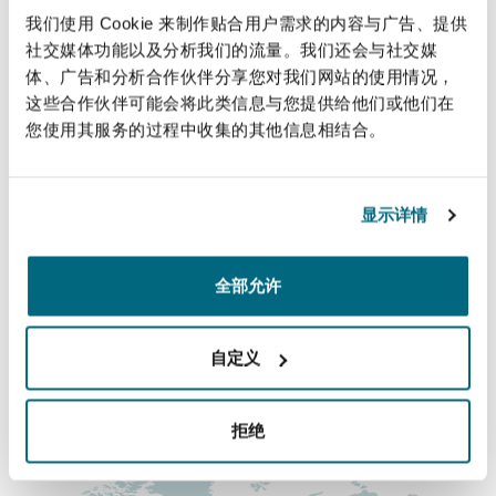
法律解析
上海
迈阿密
吉尔福德
我们使用 Cookie 来制作贴合用户需求的内容与广告、提供
直线
Non-Contentious Commercial
社交媒体功能以及分析我们的流量。我们还会与社交媒
Insurance Coverage
体、广告和分析合作伙伴分享您对我们网站的使用情况，
+974 4 494 1032
这些合作伙伴可能会将此类信息与您提供给他们或他们在
新加坡
蒙特利尔
汉堡
+974 6632 5490
您使用其服务的过程中收集的其他信息相结合。
Regulatory
Marine
Jonathan.Parker@clydeco.com
悉尼
新泽西
利兹
显示详情
Satellite & Space
主要办公室
Political Risk & Trade Credit
多哈
全部允许
乌兰巴托 – 联营办公室
纽约
利物浦
+974 4 494 1000
Product Liability & Recall
自定义
奥兰治县
伦敦
+974 4 494 1004
Property
涵盖的办公室和地区
拒绝
菲尼克斯
马德里