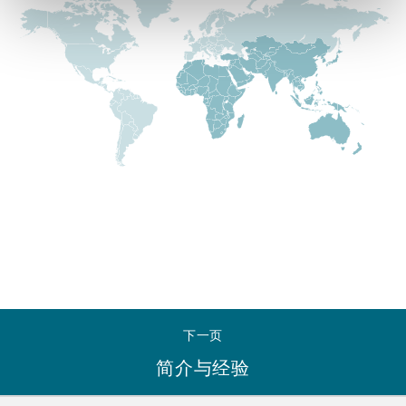
Reinsurance
三藩市
曼彻斯特，新贝利广场2号
Specialty
多伦多
米兰
温哥华
慕尼克
华盛顿
纽卡斯尔
下一页
巴黎
简介与经验