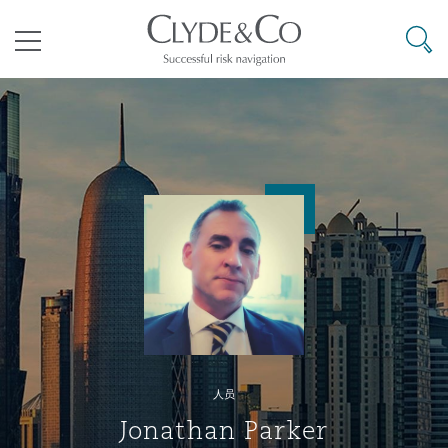
其礼律所事务所
搜寻
目录
航空
气候变化
开罗
曼谷
加拉加斯
阿布扎比
亚特兰大
阿伯丁
Business Jets
商业
Commercial Arbitration
Energy & Natural Resources
Bermuda Form
Construction Disputes
Anti-Bribery & Corruption
企业与咨询
Clyde Code
开普敦
北京
墨西哥城
开罗
波士顿
贝尔法斯特
Carrier Liability
公司
Commercial Disputes
Marine
Casualty
环境保护法
Compliance
争议解决
Clyde & Co Newton - 解锁智能索赔新模式
达累斯萨拉姆
布里斯班
里约热内卢
多哈
卡尔加里
伯明翰
Commerical Dispute Resoluti
企业、商业与合规保险
Commercial Litigation
Trade & Commodities
Corporate, Commercial & Co
基础设施
External Investigations
Insurance
人员
能源、海洋与贸易
争议融资
约翰内斯堡
重庆
圣地亚哥 – 联营办公室
迪拜
芝加哥
布里斯托尔
Debt Recovery
数据保护与隐私权
PPP/PFI
Financial Services
Jonathan Parker
Cyber Risk