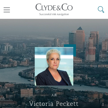
其礼律所事务所
搜寻
目录
航空
气候变化
开罗
曼谷
加拉加斯
阿布扎比
亚特兰大
阿伯丁
Business Jets
商业
Commercial Arbitration
Energy & Natural Resources
Bermuda Form
Construction Disputes
Anti-Bribery & Corruption
企业与咨询
Clyde Code
开普敦
北京
墨西哥城
开罗
波士顿
贝尔法斯特
Carrier Liability
公司
Commercial Disputes
Marine
Casualty
环境保护法
Compliance
争议解决
Clyde & Co Newton - 解锁智能索赔新模式
达累斯萨拉姆
布里斯班
里约热内卢
多哈
卡尔加里
伯明翰
Commerical Dispute Resoluti
企业、商业与合规保险
Commercial Litigation
Trade & Commodities
Corporate, Commercial & Co
基础设施
External Investigations
Insurance
人员
能源、海洋与贸易
争议融资
约翰内斯堡
重庆
圣地亚哥 – 联营办公室
迪拜
芝加哥
布里斯托尔
Debt Recovery
数据保护与隐私权
PPP/PFI
Financial Services
Victoria Peckett
Cyber Risk