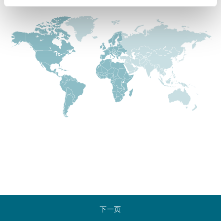
Reinsurance
三藩市
曼彻斯特，新贝利广场2号
Specialty
多伦多
米兰
温哥华
慕尼克
华盛顿
纽卡斯尔
巴黎
下一页