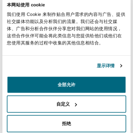
法律解析
上海
迈阿密
吉尔福德
本网站使用 cookie
and domestic.
Non-Contentious Commercial
我们使用 Cookie 来制作贴合用户需求的内容与广告、提供
Insurance Coverage
社交媒体功能以及分析我们的流量。我们还会与社交媒
直线
新加坡
蒙特利尔
汉堡
体、广告和分析合作伙伴分享您对我们网站的使用情况，
Regulatory
这些合作伙伴可能会将此类信息与您提供给他们或他们在
+44 207 876 6094
Marine
您使用其服务的过程中收集的其他信息相结合。
+44 7715 237426
悉尼
新泽西
利兹
Satellite & Space
Victoria.peckett@clydeco.com
显示详情
Political Risk & Trade Credit
乌兰巴托 – 联营办公室
纽约
利物浦
主要办公室
全部允许
Product Liability & Recall
伦敦，圣伯托尔夫大厦
奥兰治县
伦敦
+44 (0) 20 7876 5000
自定义
Property
+44 (0) 20 7876 5111
拒绝
菲尼克斯
马德里
涵盖的办公室和地区