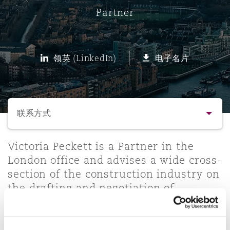
Partner
保险和再保险
HR Eco Audit
内罗比 – 联营办公室
香港
圣保罗
吉达
达拉斯
德里
Emergency Response & Crisis
劳动、养老金和移民n
Public Procurement
Fraud & White-Collar Crime
Management
Employers' & Public Liability
领英 (LinkedIn)
电子名片
项目和建筑工程
吉隆坡 – 联营办公室
利雅得
丹佛
都柏林（圣史蒂芬绿地大厦）
金融
房地产
Internal Investigations
Finance & Leasing
Employment Practices Liabili
选择所需部分
监管法规与调查
墨尔本
堪萨斯城
杜塞尔多夫
知识产权
Professional Services
联系方式
Fleet Procurement
Energy
联系方式
Victoria Peckett is a Partner in the
新德里 – 联营办公室
拉斯维加斯
爱丁堡
技术、外包与数据
Safety, Security, Health & En
London office and advises a wide cross-
Insurance Coverage
Financial Institutions, Direct
section of the construction industry on
简介与经验
Officers
the drafting and negotiation of
珀斯
洛杉矶
格拉斯哥（G1大厦）
complex construction contracts and
业务领域
MRO (Maintenance, Repair & 
the resolution of disputes for a broad
Healthcare
range of projects both international