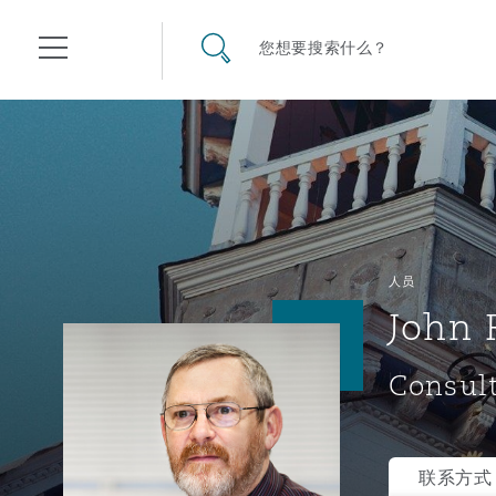
其礼律所事务所
搜寻网站
您想要搜索什么？
目录
航空
气候变化
开罗
曼谷
加拉加斯
阿布扎比
亚特兰大
阿伯丁
Business Jets
商业
Commercial Arbitration
Energy & Natural Resources
Bermuda Form
Construction Disputes
Anti-Bribery & Corruption
人员
John 
企业与咨询
Clyde Code
开普敦
北京
墨西哥城
开罗
波士顿
贝尔法斯特
Carrier Liability
公司
Commercial Disputes
Marine
Casualty
环境保护法
Compliance
Consul
争议解决
Clyde & Co Newton - 解锁智能索赔新模式
达累斯萨拉姆
布里斯班
里约热内卢
多哈
卡尔加里
伯明翰
Commerical Dispute Resolu
企业、商业与合规保险
Commercial Litigation
Trade & Commodities
Corporate, Commercial & C
基础设施
External Investigations
Insurance
联系方式