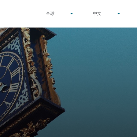
undefined
undefined
全球
中文
▾
▾