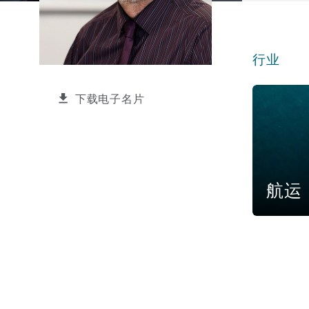
能源、海洋与贸易
争议融资
约翰内斯堡
重庆
圣地亚哥 – 联营办公室
迪拜
芝加哥
布里斯托尔
Debt Recovery
数据保护与隐私权
PPP/PFI
Financial Services
Cyber Risk
行业
保险和再保险
HR Eco Audit
内罗比 – 联营办公室
香港
圣保罗
吉达
达拉斯
德里
Emergency Response & Cris
劳动、养老金和移民n
Public Procurement
Fraud & White-Collar Crime
Management
Employers' & Public Liabilit
航运
下载电子名片
项目和建筑工程
吉隆坡 – 联营办公室
利雅得
丹佛
都柏林（圣史蒂芬绿地大厦）
金融
房地产
Internal Investigations
Finance & Leasing
Employment Practices Liabil
监管法规与调查
墨尔本
堪萨斯城
杜塞尔多夫
知识产权
Professional Services
航运
Fleet Procurement
Energy
新德里 – 联营办公室
拉斯维加斯
爱丁堡
技术、外包与数据
Safety, Security, Health & 
Insurance Coverage
Financial Institutions, Direc
Officers
珀斯
洛杉矶
格拉斯哥（G1大厦）