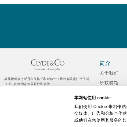
MRO (Maintenance, Repair &
Healthcare
上海
迈阿密
吉尔福德
Non-Contentious Commercia
Insurance Coverage
新加坡
蒙特利尔
汉堡
Regulatory
Marine
简介
悉尼
新泽西
利兹
Satellite & Space
关于我们
Political Risk & Trade Credit
其礼律师事务所是在英格兰和威尔士注册的有限责任合伙制
所获奖项
企业。由律师监管局授权和监管。
乌兰巴托 – 联营办公室
纽约
利物浦
© Clyde & Co LLP
新闻发布
Citrix 登录入口
本网站使用 cookie
Product Liability & Recall
企业社会责
我们使用 Cookie 来
奥兰治县
伦敦
招聘
交媒体、广告和分析合作
或他们在您使用其服务的
Property
媒体资讯