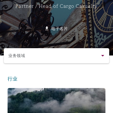
Partner / Head of Cargo Casualty
保险和再保险
HR Eco Audit
内罗比 – 联营办公室
香港
圣保罗
吉达
达拉斯
德里
Emergency Response & Crisis
劳动、养老金和移民n
Public Procurement
Fraud & White-Collar Crime
Management
Employers' & Public Liability
电子名片
项目和建筑工程
吉隆坡 – 联营办公室
利雅得
丹佛
都柏林（圣史蒂芬绿地大厦）
金融
房地产
Internal Investigations
Finance & Leasing
Employment Practices Liabili
选择所需部分
监管法规与调查
墨尔本
堪萨斯城
杜塞尔多夫
知识产权
Professional Services
业务领域
Fleet Procurement
Energy
联系方式
新德里 – 联营办公室
拉斯维加斯
爱丁堡
技术、外包与数据
Safety, Security, Health & En
行业
Insurance Coverage
Financial Institutions, Direct
简介与经验
Officers
Cargo & Bills of Lading
珀斯
洛杉矶
格拉斯哥（G1大厦）
业务领域
MRO (Maintenance, Repair & 
Healthcare