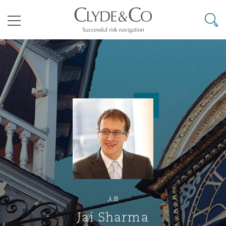
其礼律所事务所
搜寻
目录
航空
气候变化
开罗
曼谷
加拉加斯
阿布扎比
亚特兰大
阿伯丁
Business Jets
商业
Commercial Arbitration
Energy & Natural Resources
Bermuda Form
Construction Disputes
Anti-Bribery & Corruption
企业与咨询
Clyde Code
开普敦
北京
墨西哥城
开罗
波士顿
贝尔法斯特
Carrier Liability
公司
Commercial Disputes
Marine
Casualty
环境保护法
Compliance
争议解决
Clyde & Co Newton - 解锁智能索赔新模式
达累斯萨拉姆
布里斯班
里约热内卢
多哈
卡尔加里
伯明翰
Commerical Dispute Resoluti
企业、商业与合规保险
Commercial Litigation
Trade & Commodities
Corporate, Commercial & Co
基础设施
External Investigations
Insurance
人员
能源、海洋与贸易
争议融资
约翰内斯堡
重庆
圣地亚哥 – 联营办公室
迪拜
芝加哥
布里斯托尔
Debt Recovery
数据保护与隐私权
PPP/PFI
Financial Services
Jai Sharma
Cyber Risk