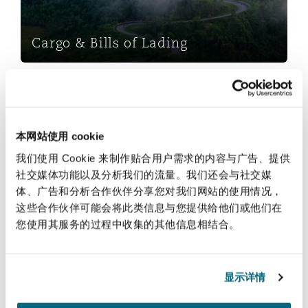
法律解析
上海
迈阿密
吉尔福德
Non-Contentious Commercial
Insurance Coverage
Cargo & Bills of Lading
新加坡
蒙特利尔
汉堡
Regulatory
Casualty, Salvage & Wreck Removal
Marine
悉尼
新泽西
利兹
本网站使用 cookie
Satellite & Space
Political Risk & Trade Credit
我们使用 Cookie 来制作贴合用户需求的内容与广告、提供
社交媒体功能以及分析我们的流量。我们还会与社交媒
乌兰巴托 – 联营办公室
纽约
利物浦
体、广告和分析合作伙伴分享您对我们网站的使用情况，
Casualty, Salvage & Wreck Removal
这些合作伙伴可能会将此类信息与您提供给他们或他们在
Product Liability & Recall
您使用其服务的过程中收集的其他信息相结合。
奥兰治县
伦敦
航运
Property
显示详情
菲尼克斯
马德里