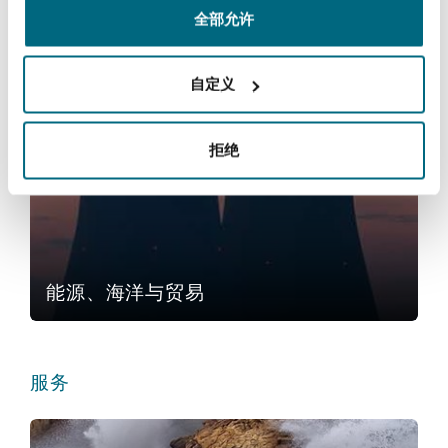
全部允许
Reinsurance
三藩市
曼彻斯特，新贝利广场2号
航运
自定义
Specialty
多伦多
米兰
能源、海洋与贸易
拒绝
温哥华
慕尼克
能源、海洋与贸易
华盛顿
纽卡斯尔
服务
巴黎
Cargo, Marine & Transportation