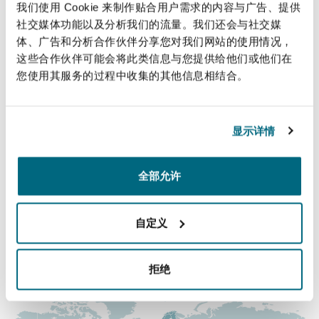
我们使用 Cookie 来制作贴合用户需求的内容与广告、提供
法律解析
上海
迈阿密
吉尔福德
社交媒体功能以及分析我们的流量。我们还会与社交媒
Non-Contentious Commercial
Insurance Coverage
体、广告和分析合作伙伴分享您对我们网站的使用情况，
直线
这些合作伙伴可能会将此类信息与您提供给他们或他们在
新加坡
蒙特利尔
汉堡
+44 20 7876 5477
您使用其服务的过程中收集的其他信息相结合。
Regulatory
Tom.Tippett@clydeco.com
Marine
悉尼
新泽西
利兹
显示详情
主要办公室
Satellite & Space
Political Risk & Trade Credit
伦敦，圣伯托尔夫大厦
全部允许
乌兰巴托 – 联营办公室
纽约
利物浦
+44 (0) 20 7876 5000
Product Liability & Recall
自定义
+44 (0) 20 7876 5111
奥兰治县
伦敦
涵盖的办公室和地区
拒绝
Property
菲尼克斯
马德里