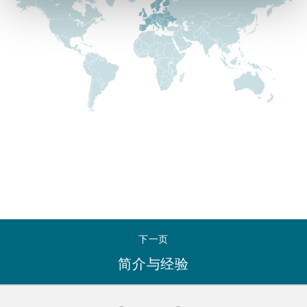
Reinsurance
三藩市
曼彻斯特，新贝利广场2号
Specialty
多伦多
米兰
温哥华
慕尼克
华盛顿
纽卡斯尔
下一页
简介与经验
巴黎