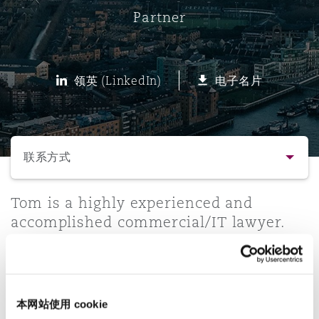
Partner
保险和再保险
HR Eco Audit
内罗比 – 联营办公室
香港
圣保罗
吉达
达拉斯
德里
Emergency Response & Crisis
劳动、养老金和移民n
Public Procurement
Fraud & White-Collar Crime
Management
Employers' & Public Liability
领英 (LinkedIn)
电子名片
项目和建筑工程
吉隆坡 – 联营办公室
利雅得
丹佛
都柏林（圣史蒂芬绿地大厦）
金融
房地产
Internal Investigations
Finance & Leasing
Employment Practices Liabili
选择所需部分
监管法规与调查
墨尔本
堪萨斯城
杜塞尔多夫
知识产权
Professional Services
联系方式
Fleet Procurement
Energy
联系方式
Tom is a highly experienced and
新德里 – 联营办公室
拉斯维加斯
爱丁堡
技术、外包与数据
Safety, Security, Health & En
accomplished commercial/IT lawyer.
Insurance Coverage
Financial Institutions, Direct
His practice centres on providing
简介与经验
Officers
specialist commercial law advice to the
珀斯
洛杉矶
格拉斯哥（G1大厦）
insurance and wider financial services
业务领域
MRO (Maintenance, Repair & 
sector, particularly in the areas of
Healthcare
本网站使用 cookie
product distribution and outsourcing.