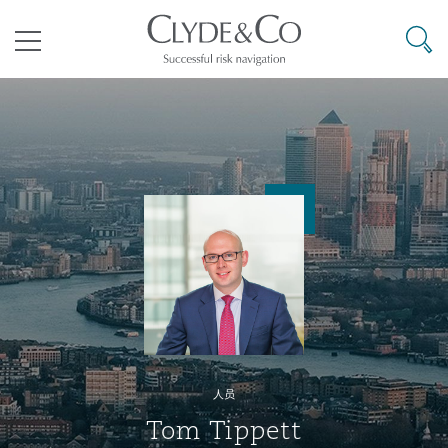
其礼律所事务所
搜寻
目录
航空
气候变化
开罗
曼谷
加拉加斯
阿布扎比
亚特兰大
阿伯丁
Business Jets
商业
Commercial Arbitration
Energy & Natural Resources
Bermuda Form
Construction Disputes
Anti-Bribery & Corruption
企业与咨询
Clyde Code
开普敦
北京
墨西哥城
开罗
波士顿
贝尔法斯特
Carrier Liability
公司
Commercial Disputes
Marine
Casualty
环境保护法
Compliance
争议解决
Clyde & Co Newton - 解锁智能索赔新模式
达累斯萨拉姆
布里斯班
里约热内卢
多哈
卡尔加里
伯明翰
Commerical Dispute Resoluti
企业、商业与合规保险
Commercial Litigation
Trade & Commodities
Corporate, Commercial & Co
基础设施
External Investigations
Insurance
人员
能源、海洋与贸易
争议融资
约翰内斯堡
重庆
圣地亚哥 – 联营办公室
迪拜
芝加哥
布里斯托尔
Debt Recovery
数据保护与隐私权
PPP/PFI
Financial Services
Tom Tippett
Cyber Risk