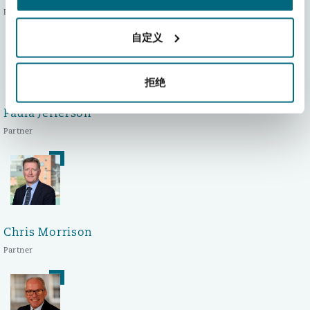
Partner
自定义
拒绝
Paula Jefferson
Partner
Chris Morrison
Partner