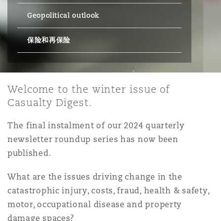
Geopolitical outlook
保险和再保险
HR Eco Audit
内罗比 – 联营办公室
香港
圣保罗
吉达
达拉斯
德里
Emergency Response & Crisis
劳动、养老金和移民n
Public Procurement
Fraud & White-Collar Crime
Management
Employers' & Public Liability
保险和再保险
项目和建筑工程
吉隆坡 – 联营办公室
利雅得
丹佛
都柏林（圣史蒂芬绿地大厦）
金融
房地产
Internal Investigations
Finance & Leasing
Employment Practices Liabili
Welcome to the winter issue of
Casualty Digest.
监管法规与调查
墨尔本
堪萨斯城
杜塞尔多夫
知识产权
Professional Services
Fleet Procurement
Energy
The final instalment of our 2024 quarterly
newsletter roundup series has now been
新德里 – 联营办公室
拉斯维加斯
爱丁堡
技术、外包与数据
Safety, Security, Health & En
published.
Insurance Coverage
Financial Institutions, Direct
Officers
What are the issues driving change in the
珀斯
洛杉矶
格拉斯哥（G1大厦）
catastrophic injury, costs, fraud, health & safety,
MRO (Maintenance, Repair & 
motor, occupational disease and property
Healthcare
damage spaces?