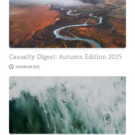
Reinsurance
三藩市
曼彻斯特，新贝利广场2号
Specialty
多伦多
米兰
Casualty Digest: Autumn Edition 2025
温哥华
慕尼克
2025年9月30日
Casualty Digest: Summer Edition 2025
华盛顿
纽卡斯尔
巴黎