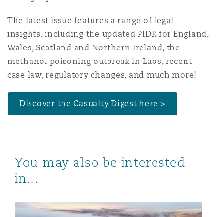
上海
迈阿密
吉尔福德
Non-Contentious Commercial
The latest issue features a range of legal
Insurance Coverage
insights, including the updated PIDR for England,
新加坡
蒙特利尔
汉堡
Wales, Scotland and Northern Ireland, the
Regulatory
methanol poisoning outbreak in Laos, recent
Marine
case law, regulatory changes, and much more!
悉尼
新泽西
利兹
Satellite & Space
Discover the Casualty Digest here >
Political Risk & Trade Credit
乌兰巴托 – 联营办公室
纽约
利物浦
Product Liability & Recall
You may also be interested
奥兰治县
伦敦
in...
Property
菲尼克斯
马德里
Casualty Digest: Autumn Edition 2025