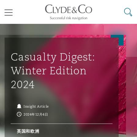
其礼律所事务所
搜寻
目录
航空
气候变化
开罗
曼谷
加拉加斯
阿布扎比
亚特兰大
阿伯丁
Business Jets
商业
Commercial Arbitration
Energy & Natural Resources
Bermuda Form
Construction Disputes
Anti-Bribery & Corruption
Casualty Digest:
Winter Edition
企业与咨询
Clyde Code
开普敦
北京
墨西哥城
开罗
波士顿
贝尔法斯特
Carrier Liability
公司
Commercial Disputes
Marine
Casualty
环境保护法
Compliance
2024
争议解决
Clyde & Co Newton - 解锁智能索赔新模式
达累斯萨拉姆
布里斯班
里约热内卢
多哈
卡尔加里
伯明翰
Commerical Dispute Resoluti
企业、商业与合规保险
Commercial Litigation
Trade & Commodities
Corporate, Commercial & Co
基础设施
External Investigations
Insight Article
Insurance
2024年12月4日
能源、海洋与贸易
争议融资
约翰内斯堡
重庆
圣地亚哥 – 联营办公室
迪拜
芝加哥
布里斯托尔
Debt Recovery
数据保护与隐私权
PPP/PFI
Financial Services
英国和欧洲
Cyber Risk