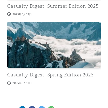
南安普顿
Casualty Digest: Summer Edition 2025
2025年6月19日
Casualty Digest: Spring Edition 2025
华沙
Casualty Digest: Spring Edition 2025
2025年3月11日