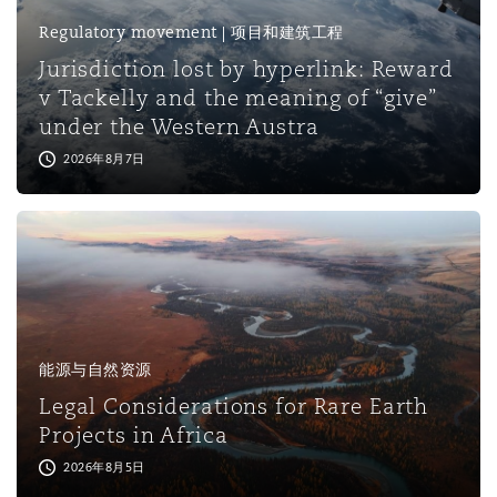
上海
迈阿密
吉尔福德
Regulatory movement | 项目和建筑工程
Non-Contentious Commercial
Insurance Coverage
Jurisdiction lost by hyperlink: Reward
v Tackelly and the meaning of “give”
新加坡
蒙特利尔
汉堡
under the Western Austra
Regulatory
Marine
2026年8月7日
悉尼
新泽西
利兹
Satellite & Space
Political Risk & Trade Credit
乌兰巴托 – 联营办公室
纽约
利物浦
Product Liability & Recall
能源与自然资源
奥兰治县
伦敦
Legal Considerations for Rare Earth
Property
Projects in Africa
2026年8月5日
菲尼克斯
马德里