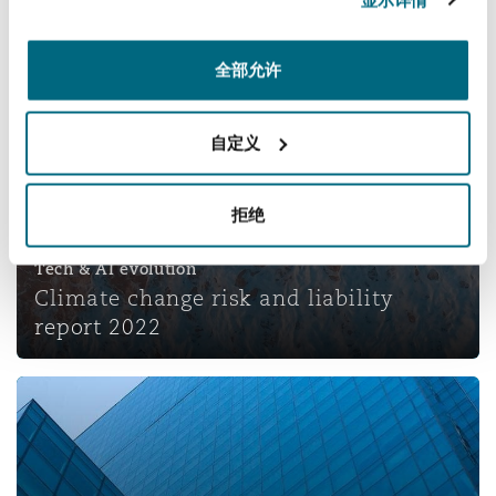
Climate change risk and liability report 2022
全部允许
自定义
拒绝
Tech & AI evolution
Climate change risk and liability
report 2022
Insurance Growth Report 2022 – Mid-year update