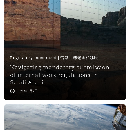
保险和再保险
HR Eco Audit
内罗比 – 联营办公室
香港
圣保罗
吉达
达拉斯
德里
Emergency Response & Crisis
劳动、养老金和移民n
Public Procurement
Fraud & White-Collar Crime
Management
Employers' & Public Liability
项目和建筑工程
吉隆坡 – 联营办公室
利雅得
丹佛
都柏林（圣史蒂芬绿地大厦）
金融
房地产
Internal Investigations
Finance & Leasing
Employment Practices Liabili
Regulatory movement | 劳动、养老金和移民
监管法规与调查
墨尔本
堪萨斯城
杜塞尔多夫
知识产权
Professional Services
Navigating mandatory submission
Fleet Procurement
Energy
of internal work regulations in
Saudi Arabia
新德里 – 联营办公室
拉斯维加斯
爱丁堡
技术、外包与数据
Safety, Security, Health & En
2026年8月7日
Insurance Coverage
Financial Institutions, Direct
Officers
珀斯
洛杉矶
格拉斯哥（G1大厦）
MRO (Maintenance, Repair & 
Healthcare