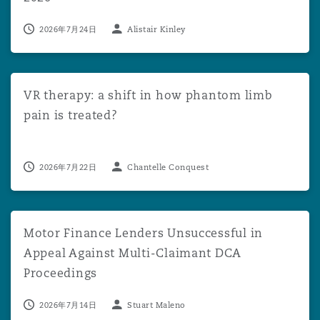
2026年7月24日
Alistair Kinley
VR therapy: a shift in how phantom limb pain is treated?
VR therapy: a shift in how phantom limb
pain is treated?
2026年7月22日
Chantelle Conquest
Motor Finance Lenders Unsuccessful in Appeal Against 
Motor Finance Lenders Unsuccessful in
Appeal Against Multi-Claimant DCA
Proceedings
2026年7月14日
Stuart Maleno