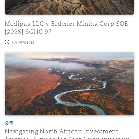
Medipas LLC v Erdenet Mining Corp SOE
[2026] SGHC 97
2026年8月5日
Navigating North African Investment Treaties: A guide fo
公司
Navigating North African Investment