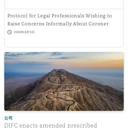
南安普顿
Protocol for Legal Professionals Wishing to
Raise Concerns Informally About Coroner
华沙
Behaviour: July
2026年8月5日
DIFC enacts amended prescribed company regulations: B
公司
DIFC enacts amended prescribed