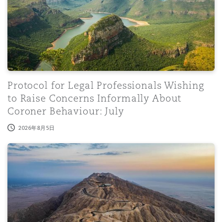
Protocol for Legal Professionals Wishing
to Raise Concerns Informally About
Coroner Behaviour: July
2026年8月5日
Medipas LLC v Erdenet Mining Corp SOE [2026] SGHC 