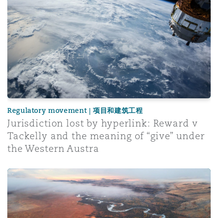
Jurisdiction lost by hyperlink: Reward v Tackelly and th
Regulatory movement | 项目和建筑工程
Jurisdiction lost by hyperlink: Reward v
Tackelly and the meaning of “give” under
the Western Austra
Legal Considerations for Rare Earth Projects in Africa