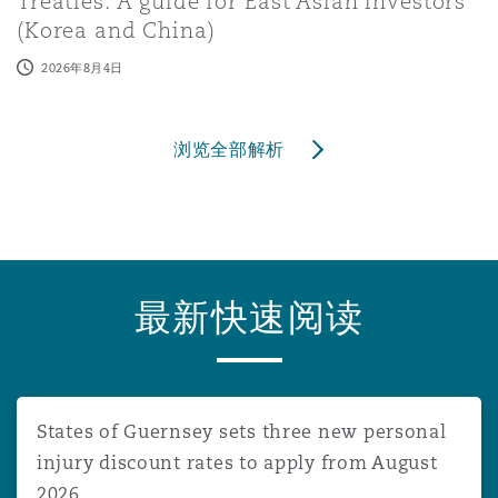
Treaties: A guide for East Asian investors
(Korea and China)
2026年8月4日
浏览全部解析
最新快速阅读
States of Guernsey sets three new personal injury disco
States of Guernsey sets three new personal
injury discount rates to apply from August
2026