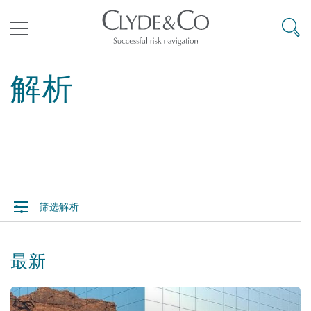
其礼律所事务所
搜寻
目录
解析
航空
气候变化
开罗
曼谷
加拉加斯
阿布扎比
亚特兰大
阿伯丁
Business Jets
商业
Commercial Arbitration
Energy & Natural Resources
Bermuda Form
Construction Disputes
Anti-Bribery & Corruption
企业与咨询
Clyde Code
开普敦
北京
墨西哥城
开罗
波士顿
贝尔法斯特
Carrier Liability
公司
Commercial Disputes
Marine
Casualty
环境保护法
Compliance
筛选解析
争议解决
Clyde & Co Newton - 解锁智能索赔新模式
达累斯萨拉姆
布里斯班
里约热内卢
多哈
卡尔加里
伯明翰
Commerical Dispute Resoluti
企业、商业与合规保险
Commercial Litigation
Trade & Commodities
Corporate, Commercial & Co
基础设施
External Investigations
Insurance
最新
能源、海洋与贸易
争议融资
约翰内斯堡
重庆
圣地亚哥 – 联营办公室
迪拜
芝加哥
布里斯托尔
Debt Recovery
数据保护与隐私权
PPP/PFI
Financial Services
Cyber Risk