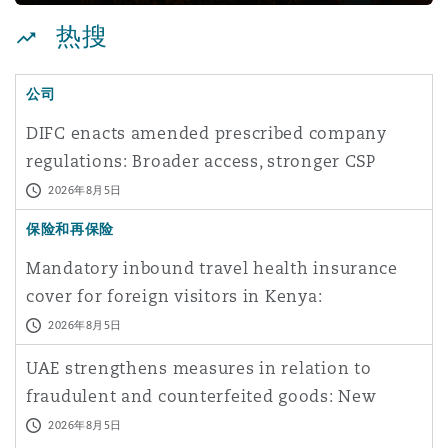
Reinsurance
热搜
三藩市
曼彻斯特，新贝利广场2号
公司
Specialty
DIFC enacts amended prescribed company
多伦多
米兰
regulations: Broader access, stronger CSP
oversight
2026年8月5日
温哥华
慕尼克
保险和再保险
Mandatory inbound travel health insurance
cover for foreign visitors in Kenya:
华盛顿
纽卡斯尔
Opportunities and cha
2026年8月5日
UAE strengthens measures in relation to
巴黎
fraudulent and counterfeited goods: New
Executive Regulation
2026年8月5日