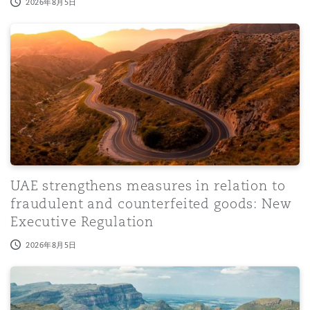
2026年8月5日
UAE strengthens measures in relation to fraudulent and
UAE strengthens measures in relation to
fraudulent and counterfeited goods: New
Executive Regulation
2026年8月5日
Protocol for Legal Professionals Wishing to Raise Conce