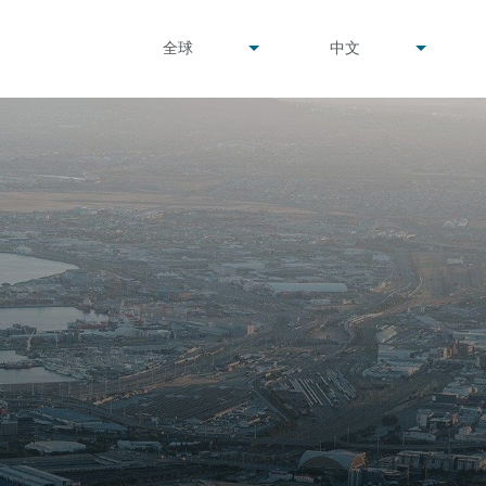
undefined
undefined
全球
中文
▾
▾