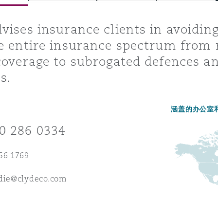
vises insurance clients in avoidin
e entire insurance spectrum from r
is
y
coverage to subrogated defences an
s.
ity
涵盖的办公室
0 286 0334
56 1769
Environment
tors &
rdie@clydeco.com