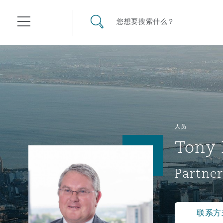
其礼律所事务所
搜寻网站
您想要搜索什么？
目录
航空
气候变化
开罗
曼谷
加拉加斯
阿布扎比
亚特兰大
阿伯丁
Business Jets
商业
Commercial Arbitration
Energy & Natural Resources
Bermuda Form
Construction Disputes
Anti-Bribery & Corruption
人员
Tony 
企业与咨询
Clyde Code
开普敦
北京
墨西哥城
开罗
波士顿
贝尔法斯特
Carrier Liability
公司
Commercial Disputes
Marine
Casualty
环境保护法
Compliance
Partner
争议解决
Clyde & Co Newton - 解锁智能索赔新模式
达累斯萨拉姆
布里斯班
里约热内卢
多哈
卡尔加里
伯明翰
Commerical Dispute Resolu
企业、商业与合规保险
Commercial Litigation
Trade & Commodities
Corporate, Commercial & C
基础设施
External Investigations
Insurance
联系方