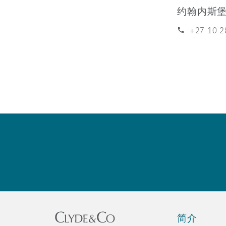
MRO (Maintenance, Repair &
约翰内斯
Healthcare
上海
迈阿密
吉尔福德
+27 10 2
Non-Contentious Commercia
Insurance Coverage
新加坡
蒙特利尔
汉堡
Regulatory
Marine
悉尼
新泽西
利兹
Satellite & Space
Political Risk & Trade Credit
乌兰巴托 – 联营办公室
纽约
利物浦
Product Liability & Recall
奥兰治县
伦敦
简介
Property