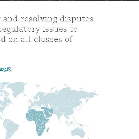
g and resolving disputes
egulatory issues to
d on all classes of
和地区
目
录
搜寻