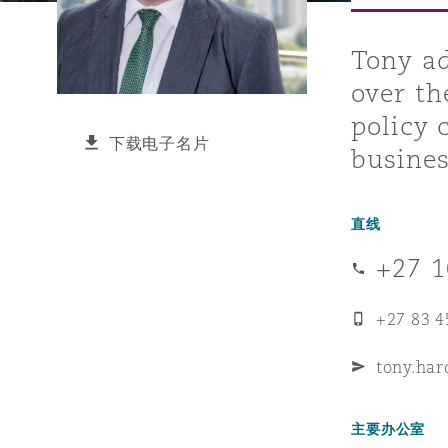
能源、海洋与贸易
争议融资
约翰内斯堡
重庆
圣地亚哥 – 联营办公室
迪拜
芝加哥
布里斯托尔
Debt Recovery
数据保护与隐私权
PPP/PFI
Financial Services
Cyber Risk
Tony ad
over th
保险和再保险
HR Eco Audit
内罗比 – 联营办公室
香港
圣保罗
吉达
达拉斯
德里
Emergency Response & Cris
劳动、养老金和移民n
Public Procurement
Fraud & White-Collar Crime
Management
Employers' & Public Liabilit
policy 
下载电子名片
busines
项目和建筑工程
吉隆坡 – 联营办公室
利雅得
丹佛
都柏林（圣史蒂芬绿地大厦）
金融
房地产
Internal Investigations
Finance & Leasing
Employment Practices Liabil
直线
监管法规与调查
墨尔本
堪萨斯城
杜塞尔多夫
知识产权
Professional Services
+27 1
Fleet Procurement
Energy
+27 83 4
新德里 – 联营办公室
拉斯维加斯
爱丁堡
技术、外包与数据
Safety, Security, Health & 
Insurance Coverage
Financial Institutions, Direc
tony.ha
Officers
珀斯
洛杉矶
格拉斯哥（G1大厦）
主要办公室