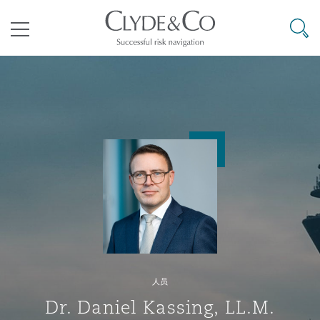
其礼律所事务所
搜寻
目录
航空
气候变化
开罗
曼谷
加拉加斯
阿布扎比
亚特兰大
阿伯丁
Business Jets
商业
Commercial Arbitration
Energy & Natural Resources
Bermuda Form
Construction Disputes
Anti-Bribery & Corruption
企业与咨询
Clyde Code
开普敦
北京
墨西哥城
开罗
波士顿
贝尔法斯特
Carrier Liability
公司
Commercial Disputes
Marine
Casualty
环境保护法
Compliance
争议解决
Clyde & Co Newton - 解锁智能索赔新模式
达累斯萨拉姆
布里斯班
里约热内卢
多哈
卡尔加里
伯明翰
Commerical Dispute Resoluti
企业、商业与合规保险
Commercial Litigation
Trade & Commodities
Corporate, Commercial & Co
基础设施
External Investigations
Insurance
人员
能源、海洋与贸易
争议融资
约翰内斯堡
重庆
圣地亚哥 – 联营办公室
迪拜
芝加哥
布里斯托尔
Debt Recovery
数据保护与隐私权
PPP/PFI
Financial Services
Dr. Daniel Kassing, LL.M.
Cyber Risk