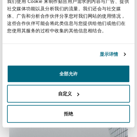
我们使用 Cookie 来制作贴合用户需求的内容与广告、提供
法律解析
上海
迈阿密
吉尔福德
社交媒体功能以及分析我们的流量。我们还会与社交媒
Non-Contentious Commercial
体、广告和分析合作伙伴分享您对我们网站的使用情况，
Insurance Coverage
保险和再保险
这些合作伙伴可能会将此类信息与您提供给他们或他们在
新加坡
蒙特利尔
汉堡
您使用其服务的过程中收集的其他信息相结合。
Regulatory
Marine
服务
显示详情
悉尼
新泽西
利兹
全球追偿
Satellite & Space
Political Risk & Trade Credit
全部允许
乌兰巴托 – 联营办公室
纽约
利物浦
Product Liability & Recall
自定义
奥兰治县
伦敦
全球追偿
拒绝
Property
菲尼克斯
马德里
商事争议