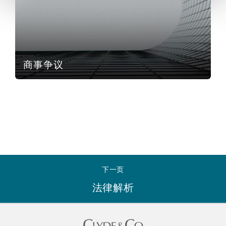
Reinsurance
三藩市
曼彻斯特，新贝利广场2号
Specialty
商事争议
多伦多
米兰
温哥华
慕尼克
华盛顿
纽卡斯尔
下一页
法律解析
巴黎