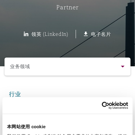
Partner
保险和再保险
HR Eco Audit
内罗比 – 联营办公室
香港
圣保罗
吉达
达拉斯
德里
Emergency Response & Crisis
劳动、养老金和移民n
Public Procurement
Fraud & White-Collar Crime
Management
Employers' & Public Liability
领英 (LinkedIn)
电子名片
项目和建筑工程
吉隆坡 – 联营办公室
利雅得
丹佛
都柏林（圣史蒂芬绿地大厦）
金融
房地产
Internal Investigations
Finance & Leasing
Employment Practices Liabili
选择所需部分
监管法规与调查
墨尔本
堪萨斯城
杜塞尔多夫
知识产权
Professional Services
业务领域
Fleet Procurement
Energy
联系方式
新德里 – 联营办公室
拉斯维加斯
爱丁堡
技术、外包与数据
Safety, Security, Health & En
行业
Insurance Coverage
Financial Institutions, Direct
简介与经验
Officers
保险和再保险
珀斯
洛杉矶
格拉斯哥（G1大厦）
业务领域
MRO (Maintenance, Repair & 
本网站使用 cookie
Healthcare