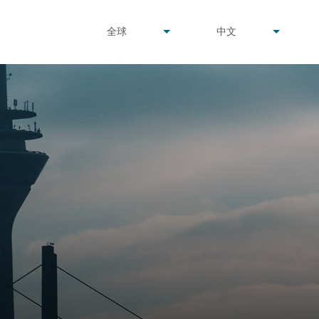
undefined
undefined
全球
中文
▾
▾