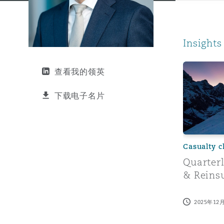
能源、海洋与贸易
争议融资
约翰内斯堡
重庆
圣地亚哥 – 联营办公室
迪拜
芝加哥
布里斯托尔
Debt Recovery
数据保护与隐私权
PPP/PFI
Financial Services
Cyber Risk
Insights
保险和再保险
HR Eco Audit
内罗比 – 联营办公室
香港
圣保罗
吉达
达拉斯
德里
Emergency Response & Cris
劳动、养老金和移民n
Public Procurement
Fraud & White-Collar Crime
Management
Employers' & Public Liabilit
Quarterly 
查看我的领英
项目和建筑工程
吉隆坡 – 联营办公室
利雅得
丹佛
都柏林（圣史蒂芬绿地大厦）
金融
房地产
Internal Investigations
下载电子名片
Finance & Leasing
Employment Practices Liabil
监管法规与调查
墨尔本
堪萨斯城
杜塞尔多夫
知识产权
Professional Services
Fleet Procurement
Energy
Casualty c
Quarter
新德里 – 联营办公室
拉斯维加斯
爱丁堡
技术、外包与数据
Safety, Security, Health & 
& Reins
Insurance Coverage
Financial Institutions, Direc
Officers
2025年12
珀斯
洛杉矶
格拉斯哥（G1大厦）