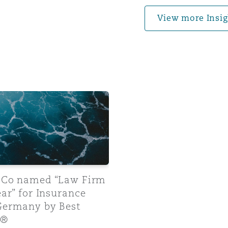
 Overhaul)
View more Insig
l Aviation
 named “Law Firm of the Year” for Insurance Law in Germ
 Co named “Law Firm
ear” for Insurance
Germany by Best
s®