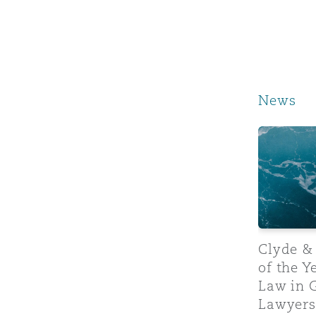
MRO (Maintenance, Repair &
Healthcare
上海
迈阿密
吉尔福德
Non-Contentious Commercia
Insurance Coverage
News
新加坡
蒙特利尔
汉堡
Regulatory
Marine
Clyde & Co
悉尼
新泽西
利兹
Satellite & Space
Political Risk & Trade Credit
乌兰巴托 – 联营办公室
纽约
利物浦
Product Liability & Recall
Clyde &
of the Y
奥兰治县
伦敦
Law in 
Lawyer
Property