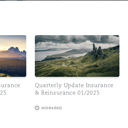
e & Reinsurance 02/2025
Quarterly Update Insurance & Reinsurance
surance
Quarterly Update Insurance
025
& Reinsurance 01/2025
2025年4月8日
目
录