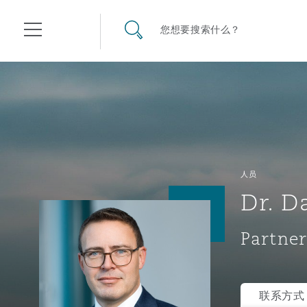
其礼律所事务所
搜寻网站
您想要搜索什么？
目录
航空
气候变化
开罗
曼谷
加拉加斯
阿布扎比
亚特兰大
阿伯丁
Business Jets
商业
Commercial Arbitration
Energy & Natural Resources
Bermuda Form
Construction Disputes
Anti-Bribery & Corruption
人员
Dr. D
企业与咨询
Clyde Code
开普敦
北京
墨西哥城
开罗
波士顿
贝尔法斯特
Carrier Liability
公司
Commercial Disputes
Marine
Casualty
环境保护法
Compliance
Partner
争议解决
Clyde & Co Newton - 解锁智能索赔新模式
达累斯萨拉姆
布里斯班
里约热内卢
多哈
卡尔加里
伯明翰
Commerical Dispute Resolu
企业、商业与合规保险
Commercial Litigation
Trade & Commodities
Corporate, Commercial & C
基础设施
External Investigations
Insurance
联系方式