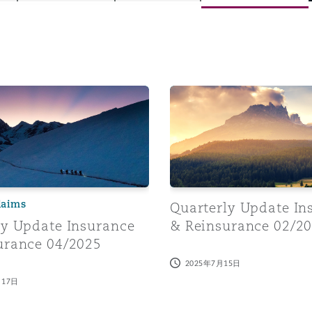
is
y
Update Insurance & Reinsurance 04/2025
Quarterly Update Insuranc
ity
laims
Quarterly Update In
ly Update Insurance
& Reinsurance 02/2
Environment
urance 04/2025
tors &
2025年7月15日
月17日