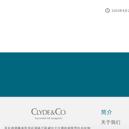
菲尼克斯
马德里
2022年6月
Reinsurance
三藩市
曼彻斯特，新贝利广场2号
Specialty
多伦多
米兰
温哥华
慕尼克
华盛顿
纽卡斯尔
简介
关于我们
巴黎
其礼律师事务所是在英格兰和威尔士注册的有限责任合伙制