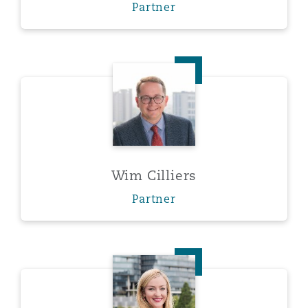
Partner
上海
迈阿密
吉尔福德
Non-Contentious Commercial
Insurance Coverage
新加坡
蒙特利尔
汉堡
Wim Cilliers
Regulatory
Marine
悉尼
新泽西
利兹
Satellite & Space
Political Risk & Trade Credit
Wim Cilliers
乌兰巴托 – 联营办公室
纽约
利物浦
Partner
Product Liability & Recall
奥兰治县
伦敦
Amelia Costa
Property
菲尼克斯
马德里