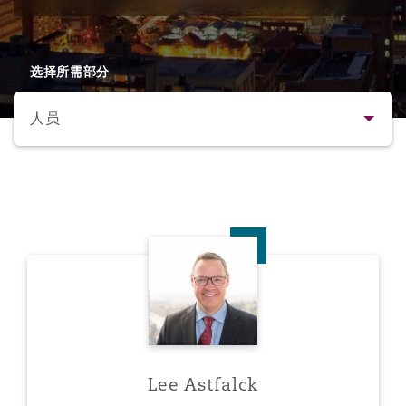
保险和再保险
HR Eco Audit
内罗比 – 联营办公室
香港
圣保罗
吉达
达拉斯
德里
Emergency Response & Crisis
劳动、养老金和移民n
Public Procurement
Fraud & White-Collar Crime
Management
Employers' & Public Liability
选择所需部分
人员
项目和建筑工程
吉隆坡 – 联营办公室
利雅得
丹佛
都柏林（圣史蒂芬绿地大厦）
金融
房地产
Internal Investigations
Finance & Leasing
Employment Practices Liabili
简介
监管法规与调查
墨尔本
堪萨斯城
杜塞尔多夫
知识产权
Professional Services
Fleet Procurement
Energy
联系方式
Lee Astfalck
新德里 – 联营办公室
拉斯维加斯
爱丁堡
技术、外包与数据
Safety, Security, Health & En
人员
Insurance Coverage
Financial Institutions, Direct
Officers
法律解析
珀斯
洛杉矶
格拉斯哥（G1大厦）
MRO (Maintenance, Repair & 
Lee Astfalck
Healthcare
业务领域