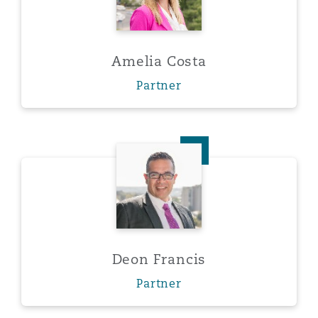
Reinsurance
三藩市
曼彻斯特，新贝利广场2号
Amelia Costa
Specialty
Partner
多伦多
米兰
Deon Francis
温哥华
慕尼克
华盛顿
纽卡斯尔
Deon Francis
巴黎
Partner