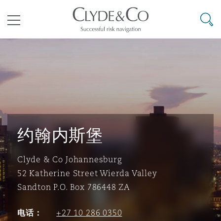
其礼律所事务所
搜寻
目录
航空
气候变化
开罗
曼谷
加拉加斯
阿布扎比
亚特兰大
阿伯丁
Business Jets
商业
Commercial Arbitration
Energy & Natural Resources
Bermuda Form
Construction Disputes
Anti-Bribery & Corruption
企业与咨询
Clyde Code
开普敦
北京
墨西哥城
开罗
波士顿
贝尔法斯特
Carrier Liability
公司
Commercial Disputes
Marine
Casualty
环境保护法
Compliance
约翰内斯堡
Clyde & Co Johannesburg
争议解决
Clyde & Co Newton - 解锁智能索赔新模式
达累斯萨拉姆
布里斯班
里约热内卢
多哈
卡尔加里
伯明翰
Commerical Dispute Resoluti
企业、商业与合规保险
Commercial Litigation
Trade & Commodities
Corporate, Commercial & Co
基础设施
External Investigations
52 Katherine Street Wierda Valley
Insurance
Sandton P.O. Box 786448 ZA
能源、海洋与贸易
争议融资
约翰内斯堡
重庆
圣地亚哥 – 联营办公室
迪拜
芝加哥
布里斯托尔
Debt Recovery
数据保护与隐私权
PPP/PFI
Financial Services
电话：
+27 10 286 0350
Cyber Risk