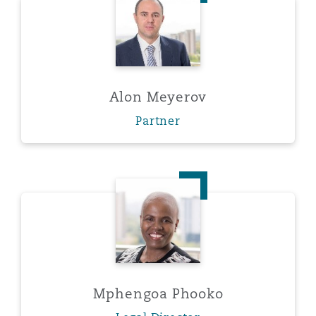
Alon Meyerov
Partner
Mphengoa Phooko
Mphengoa Phooko