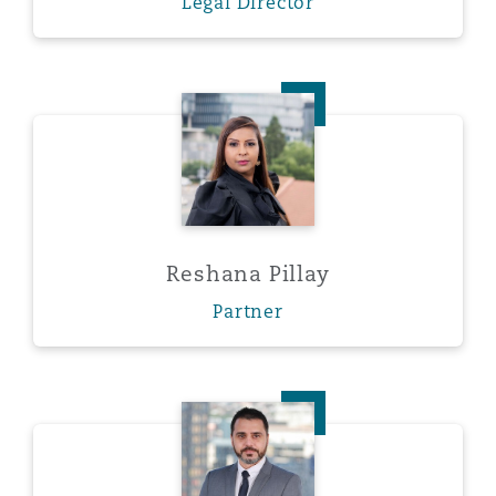
Legal Director
Reshana Pillay
Reshana Pillay
Partner
Morgan Riley