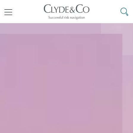
其礼律所事务所
搜寻
目录
航空
气候变化
开罗
曼谷
加拉加斯
阿布扎比
亚特兰大
阿伯丁
Business Jets
商业
Commercial Arbitration
Energy & Natural Resources
Bermuda Form
Construction Disputes
Anti-Bribery & Corruption
企业与咨询
Clyde Code
开普敦
北京
墨西哥城
开罗
波士顿
贝尔法斯特
Carrier Liability
公司
Commercial Disputes
Marine
Casualty
环境保护法
Compliance
争议解决
Clyde & Co Newton - 解锁智能索赔新模式
达累斯萨拉姆
布里斯班
里约热内卢
多哈
卡尔加里
伯明翰
Commerical Dispute Resoluti
企业、商业与合规保险
Commercial Litigation
Trade & Commodities
Corporate, Commercial & Co
基础设施
External Investigations
Insurance
能源、海洋与贸易
争议融资
约翰内斯堡
重庆
圣地亚哥 – 联营办公室
迪拜
芝加哥
布里斯托尔
Debt Recovery
数据保护与隐私权
PPP/PFI
Financial Services
Cyber Risk