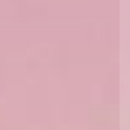
Reinsurance
三藩市
曼彻斯特，新贝利广场2号
Specialty
多伦多
米兰
温哥华
慕尼克
华盛顿
纽卡斯尔
巴黎