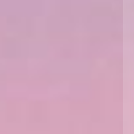
保险和再保险
HR Eco Audit
内罗比 – 联营办公室
香港
圣保罗
吉达
达拉斯
德里
Emergency Response & Crisis
劳动、养老金和移民n
Public Procurement
Fraud & White-Collar Crime
Management
Employers' & Public Liability
项目和建筑工程
吉隆坡 – 联营办公室
利雅得
丹佛
都柏林（圣史蒂芬绿地大厦）
金融
房地产
Internal Investigations
Finance & Leasing
Employment Practices Liabili
监管法规与调查
墨尔本
堪萨斯城
杜塞尔多夫
知识产权
Professional Services
Fleet Procurement
Energy
新德里 – 联营办公室
拉斯维加斯
爱丁堡
技术、外包与数据
Safety, Security, Health & En
Insurance Coverage
Financial Institutions, Direct
Officers
珀斯
洛杉矶
格拉斯哥（G1大厦）
MRO (Maintenance, Repair & 
Healthcare