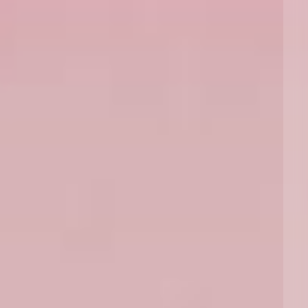
南安普顿
华沙