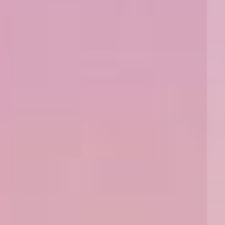
上海
迈阿密
吉尔福德
Non-Contentious Commercial
Insurance Coverage
新加坡
蒙特利尔
汉堡
Regulatory
Marine
悉尼
新泽西
利兹
Satellite & Space
Political Risk & Trade Credit
乌兰巴托 – 联营办公室
纽约
利物浦
Product Liability & Recall
奥兰治县
伦敦
Property
菲尼克斯
马德里