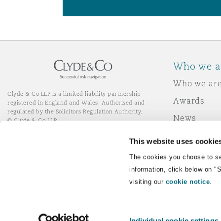
Who we a
Who we ar
Clyde & Co LLP is a limited liability partnership
Awards
registered in England and Wales. Authorised and
regulated by the Solicitors Regulation Authority.
News
© Clyde & Co LLP
Responsibl
This website uses cookie
Join Clyde 
LinkedIn
YouTube
The cookies you choose to se
information, click below on "
visiting our
cookie notice
.
Remote Desktop Services
Individual cookie settings