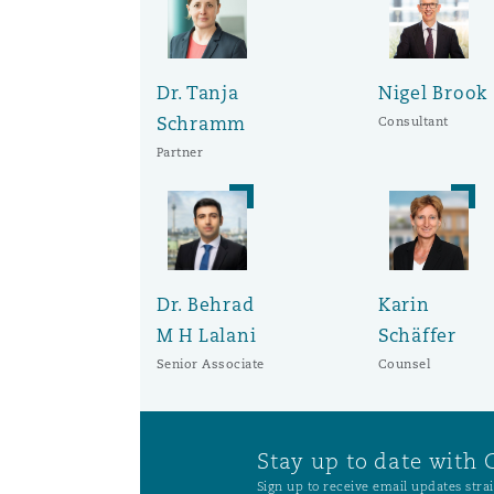
Dr. Tanja
Nigel Brook
Schramm
Consultant
Partner
Dr. Behrad
Karin
M H Lalani
Schäffer
Senior Associate
Counsel
Stay up to date with 
Sign up to receive email updates strai