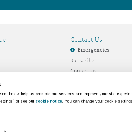
re
Contact Us
e
Emergencies
Subscribe
Contact us
e Business
Events
s
& Co
lect below help us promote our services and improve your site experie
Settings" or see our
cookie notice
. You can change your cookie setting