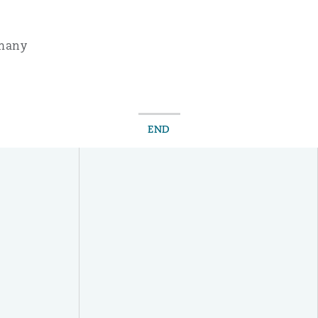
rmany
END