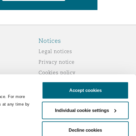
Notices
Legal notices
Privacy notice
Cookies policy
Modern slavery
Accept cookies
Scam emails
nce. For more
Accessibility
s at any time by
Individual cookie settings
Service by email
Change your consent
Decline cookies