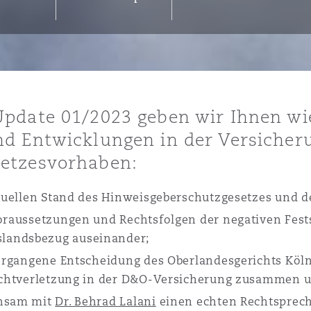
y
is
pdate 01/2023 geben wir Ihnen wi
migration
d Entwicklungen in der Versicher
ity
etzesvorhaben:
tuellen Stand des Hinweisgeberschutzgesetzes und d
oraussetzungen und Rechtsfolgen der negativen Fests
landsbezug auseinander;
tors &
 ergangene Entscheidung des Oberlandesgerichts Köl
Environment
flichtverletzung in der D&O-Versicherung zusammen 
Data
insam mit
Dr. Behrad Lalani
einen echten Rechtsprechu