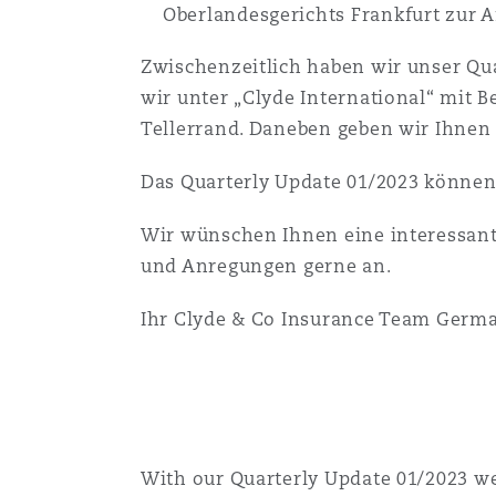
Oberlandesgerichts Frankfurt zur
Healthcare
MRO (Maintenance, Repair &
Shanghai
Miami
Guildford
Zwischenzeitlich haben wir unser Qu
wir unter „Clyde International“ mit 
Insurance Coverage
Tellerrand. Daneben geben wir Ihnen m
Non-Contentious Commercia
Singapore
Montréal
Hamburg
Das Quarterly Update 01/2023 können
Marine
Regulatory
Wir wünschen Ihnen eine interessant
Sydney
New Jersey
Liverpool
und Anregungen gerne an.
Political Risk & Trade Credit
Ihr Clyde & Co Insurance Team Germ
Satellite & Space
Ulaanbaatar
New York
London, The St Botolph Building
Product Liability & Recall
Indianapolis/Northwest Indiana
Madrid
With our Quarterly Update 01/2023 we
Property