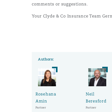
comments or suggestions.
Your Clyde & Co Insurance Team Ge
Washington, DC
Southampton
Warsaw
Authors:
Rosehana
Neil
Amin
Beresford
Partner
Partner