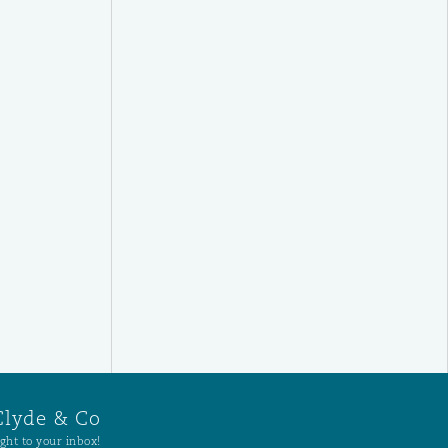
Clyde & Co
ght to your inbox!