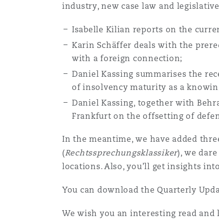
industry, new case law and legislative
Orange County
Manchester, 2 New Bailey
Isabelle Kilian reports on the curre
Reinsurance
Karin Schäffer deals with the prere
Phoenix
Milan
with a foreign connection;
Specialty
Daniel Kassing summarises the rece
of insolvency maturity as a knowin
San Francisco
Munich
Daniel Kassing, together with Behrad
Frankfurt on the offsetting of defe
Seattle
Newcastle
In the meantime, we have added three 
(
Rechtssprechungsklassiker
), we dar
locations. Also, you’ll get insights i
Toronto
Paris
You can download the Quarterly Upda
Vancouver
Rotterdam
We wish you an interesting read and l