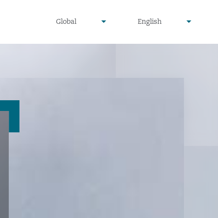
undefined
undefined
Global
English
▾
▾