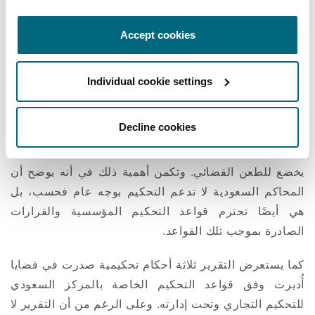
أما البطلان المستند إلى الشريعة أو النظام العام فكان
محدودًا، إذ اقتصر على 13 حالة فقط، أي بنسبة 2.3%.
Accept cookies
ومن النقاط المفيدة أيضًا في التقرير قرار محكمة
الاستئناف في الرياض المتعلق بمجلس القرارات الفنية لدى
Individual cookie settings
المركز السعودي للتحكيم التجاري. ففي تلك القضية،
احترمت المحكمة اتفاق الأطراف عندما طبّقت قواعد
Decline cookies
المركز السعودي للتحكيم التجاري، وقررت أن قرار مجلس
القرارات الفنية لدى المركز بشأن رد أحد المحكمين لا
يخضع للطعن القضائي. وتكمن أهمية ذلك في أنه يوضح أن
المحاكم السعودية لا تدعم التحكيم بوجه عام فحسب، بل
هي أيضًا تحترم قواعد التحكيم المؤسسية والقرارات
الصادرة بموجب تلك القواعد.
كما يستعرض التقرير ثلاثة أحكام تحكيمية صدرت في قضايا
أُديرت وفق قواعد التحكيم الخاصة بالمركز السعودي
للتحكيم التجاري وتحت إدارته. وعلى الرغم من أن التقرير لا