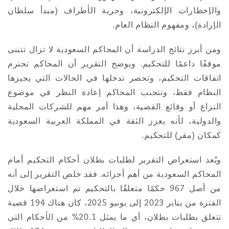
والإخطارات الإلكترونية، وحرية الأطراف (مبدأ سلطان
Reinsurance
الإرادة)، ومفهوم النظام العام.
Phoenix
Milan
ومن أبرز نتائج الدراسة أن المحاكم السعودية لا تزال تتبنى
Specialty
موقفًا داعمًا للتحكيم. ويوضح التقرير أن المحاكم تحترم
San Francisco
Munich
اتفاقات التحكيم، وتحصر تدخلها في الحالات التي يجيزها
النظام فقط، وتتجنب المحاكم إعادة النظر في موضوع
النزاع أو وقائع القضية، وهذا أمر مهم للشركات المحلية
Seattle
Newcastle
والدولية، لأنه يعزز الثقة في المملكة العربية السعودية
كمكان (مقر) للتحكيم.
Toronto
Paris
ويُعد استعراض التقرير لطلبات بطلان أحكام التحكيم أمام
المحاكم السعودية من أهم أجزائه. فقد خلص التقرير إلى أنه
من أصل 967 حكمًا متعلقًا بالتحكيم تم استعراضها خلال
Vancouver
Rotterdam
الفترة من يناير 2023 إلى يونيو 2025، كان هناك 194 قضية
تتعلق بطلبات بطلان، أي ما يمثل 20.1% من الأحكام التي