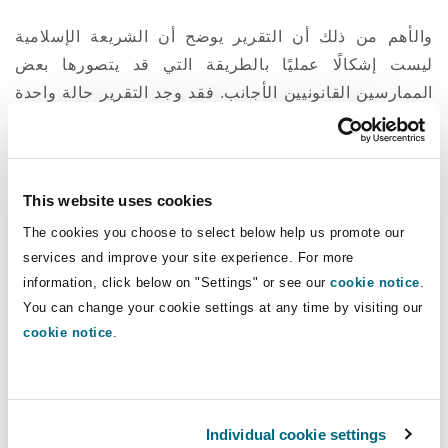
والأهم من ذلك أن التقرير يوضح أن الشريعة الإسلامية
ليست إشكالًا عمليًا بالطريقة التي قد يتصورها بعض
الممارسين القانونيين الأجانب. فقد وجد التقرير حالة واحدة
فقط كان فيها البطلان قائمًا على أسباب تتعلق بالشريعة،
وهو ما يمثل 0.52% فقط من طلبات البطلان. وحتى في تلك
الحالة، فقد استندت المحكمة أيضًا إلى النظام العام وأسباب
This website uses cookies
أخرى. كما أن النظام العام لم يُستخدم إلا نادرًا، إذ ظهر في
ثلاث حالات فقط، أي بنسبة 1.55% من طلبات البطلان.
The cookies you choose to select below help us promote our
services and improve your site experience. For more
ويشير التقرير كذلك إلى دراسات وتقارير سابقة للمركز
information, click below on "Settings" or see our
cookie notice
.
السعودي للتحكيم التجاري. وعند النظر إلى هذه الدراسات
You can change your cookie settings at any time by visiting our
cookie notice
.
والتقارير مجتمعة، يتبين أنه تم تحليل أكثر من 3,300 حكم
خلال الفترة من 2017 إلى 2025، بما في ذلك 565 طلب
بطلان. ومن بين هذه الطلبات، تم رفض 518 طلبًا، أي بنسبة
91.7%، في حين تم قبول 47 طلبًا فقط، أي بنسبة 8.3%.
Individual cookie settings