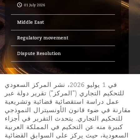
Energy, Marine & Trade
Debt Recovery
PPP/PFI
Financial Services
01 July 2026
Data Protection & Privacy
HR Eco Audit
Johannesburg
Hong Kong
Sao Paulo
Jeddah
Dallas
Derry
Middle East
Employers' & Public Liability
Insurance
Emergency Response & Crisis
Public Procurement
Fraud & White-Collar Crime
Management
Employment, Pensions & Imm
Regulatory movement
Kumasi
Kuala Lumpur
Riyadh
Denver
Dublin, St Stephens Green House
Employment Practices Liabili
Dispute Resolution
Projects & Construction
Real Estate
Internal Investigations
Finance & Leasing
Finance
Nairobi
Melbourne
Kansas City
Dusseldorf
Energy
Regulatory & Investigations
Professional Services
في 1 يوليو 2026، نشر المركز السعودي
Fleet Procurement
Intellectual Property
للتحكيم التجاري ("المركز") تقرير دولة عبر
New Delhi
Las Vegas
Edinburgh
Financial Institutions, Direct
عمل دراسة استقصائية قضائية وتشريعية
Safety, Security, Health & En
Officers
مقارنة في ضوء قانون الأونسيترال النموذجي
Insurance Coverage
Technology, Outsourcing & D
للتحكيم التجاري. يتحدث التقرير في أجزاء
Perth
Los Angeles
Glasgow, G1 Building
كبيرة منه عن التحكيم في المملكة العربية
Healthcare
السعودية، حيث يركز على السوابق القضائية
MRO (Maintenance, Repair & 