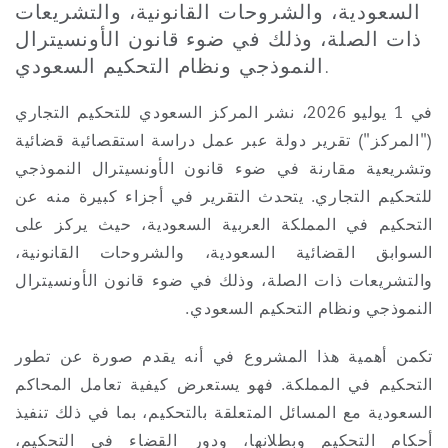
السعودية، والشروحات القانونية، والتشريعات
Shanghai
Miami
Guildford
ذات الصلة، وذلك في ضوء قانون الأونسيترال
Insurance Coverage
النموذجي ونظام التحكيم السعودي.
Non-Contentious Commercial
Singapore
Montréal
Hamburg
في 1 يوليو 2026، نشر المركز السعودي للتحكيم التجاري
("المركز")
تقرير دولة عبر عمل دراسة استقصائية قضائية
Marine
Regulatory
وتشريعية مقارنة في ضوء قانون الأونسيترال النموذجي
Sydney
New Jersey
Liverpool
للتحكيم التجاري. يتحدث التقرير في أجزاء كبيرة منه عن
Political Risk & Trade Credit
التحكيم في المملكة العربية السعودية، حيث يركز على
Satellite & Space
السوابق القضائية السعودية، والشروحات القانونية،
Ulaanbaatar
New York
London, The St Botolph Building
والتشريعات ذات الصلة، وذلك في ضوء قانون الأونسيترال
Product Liability & Recall
النموذجي ونظام التحكيم السعودي.
Indianapolis/Northwest Indiana
Madrid
تكمن أهمية هذا المشروع في أنه يقدم صورة عن تطور
التحكيم في المملكة. فهو يستعرض كيفية تعامل المحاكم
Property
السعودية مع المسائل المتعلقة بالتحكيم، بما في ذلك تنفيذ
Orange County
Manchester, 2 New Bailey
أحكام التحكيم وبطلانها، ودور القضاء في التحكيم،