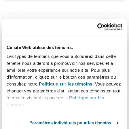
28 juin 2022
Introducing Step Change: The Clyde &
Co Diversity & Inclusion Podcast
Ce site Web utilise des témoins.
Series
Les types de témoins que vous autoriserez dans cette
fenêtre nous aideront à promouvoir nos services et à
Join Clyde & Co partner Alena Titterton as
améliorer votre expérience sur notre site. Pour plus
she introduces our new Diversity & Inclusion
d’information, cliquez sur le bouton des paramètres ou
Podcast Series, Step Change.
consultez notre
Politique sur les témoins.
Vous pouvez
changer vos paramètres d’utilisation des témoins en tout
Play Episode
temps en visitant la page de la
Politique sur les
Read related insight
témoins
.
Paramètres individuels pour les témoins