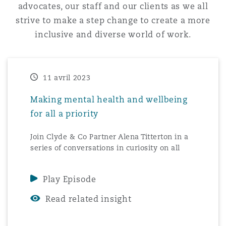
advocates, our staff and our clients as we all
Madrid
strive to make a step change to create a more
San Francisco
Réassurance
inclusive and diverse world of work.
Manchester, 2 New Bailey
Toronto
Assurance spécialisée
11 avril 2023
Milan
Making mental health and wellbeing
Vancouver
for all a priority
Munich
Join Clyde & Co Partner Alena Titterton in a
series of conversations in curiosity on all
Washington (D. C.)
things diversity and inclusion.
Newcastle
Play Episode
Read related insight
Paris