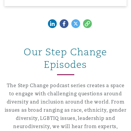
Shanghai
Miami
Entretien, réparation et remi
Guildford
LinkedIn
Facebook
Twitter
Copy
Couverture d’assurance
Singapour
Montréal
Droit aérien commercial non
Hambourg
Droit maritime
Our Step Change
Sydney
New Jersey
Droit réglementaire
Episodes
Leeds
Risques politiques et crédit 
Oulan-Bator
New York
Satellites et espace
The Step Change podcast series creates a space
Liverpool
to engage with challenging questions around
Responsabilité du fabricant e
Orange County
diversity and inclusion around the world. From
produits
issues as broad ranging as race, ethnicity, gender
Londres, The St Botolph Building
diversity, LGBTIQ issues, leadership and
Phoenix
Assurance biens
neurodiversity, we will hear from experts,