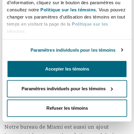
d’information, cliquez sur le bouton des paramètres ou
Madrid
consultez notre
Politique sur les témoins.
Vous pouvez
changer vos paramètres d’utilisation des témoins en tout
San Francisco
Réassurance
Nous avons traité des cas de catastrophes
temps en visitant la page de la
Politique sur les
aériennes majeures, de responsabilité du fait des
Manchester, 2 New Bailey
témoins
.
produits, de construction, de couverture
Toronto
Assurance spécialisée
d’assurance et de mauvaise foi, de recours
Paramètres individuels pour les témoins
collectifs, de litiges multi district, de faute
Milan
professionnelle ou médicale, de propriété
Vancouver
Accepter les témoins
intellectuelle, de dommages toxiques,
d’automobiles et de pneus, de médicaments, de
Munich
dispositifs médicaux et d’emploi, ainsi que
Paramètres individuels pour les témoins
Washington (D. C.)
d’autres affaires litigieuses importantes et très
Newcastle
médiatisées dans les domaines commercial, civil
Refuser les témoins
et des catastrophes.
Notre bureau de Miami est aussi un ajout
Paris