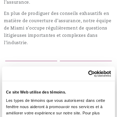
l’assurance.
Shanghai
Miami
Entretien, réparation et remi
En plus de prodiguer des conseils exhaustifs en
Guildford
matière de couverture d’assurance, notre équipe
Couverture d’assurance
Singapour
Montréal
de Miami s’occupe régulièrement de questions
Droit aérien commercial non
litigieuses importantes et complexes dans
Hambourg
l’industrie.
Droit maritime
Sydney
New Jersey
Droit réglementaire
Leeds
Risques politiques et crédit 
5
1
8
Oulan-Bator
New York
Satellites et espace
Associé·e·s
Avocat·e·s
Liverpool
Responsabilité du fabricant e
Orange County
produits
Ce site Web utilise des témoins.
4
3
Les types de témoins que vous autoriserez dans cette
Londres, The St Botolph Building
fenêtre nous aideront à promouvoir nos services et à
Phoenix
Employé·e·s au total
Assurance biens
améliorer votre expérience sur notre site. Pour plus