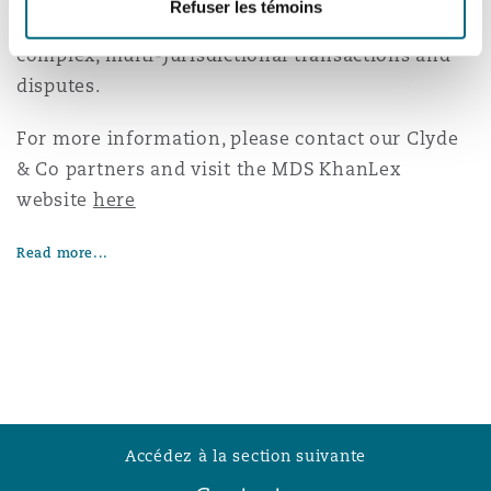
Refuser les témoins
Madrid
markets, and for our history of managing
complex, multi-jurisdictional transactions and
San Francisco
Réassurance
disputes.
Manchester, 2 New Bailey
For more information, please contact our Clyde
Toronto
Assurance spécialisée
& Co partners and visit the MDS KhanLex
website
here
Milan
Vancouver
Read more...
Munich
Washington (D. C.)
Newcastle
Accédez à la section suivante
Paris