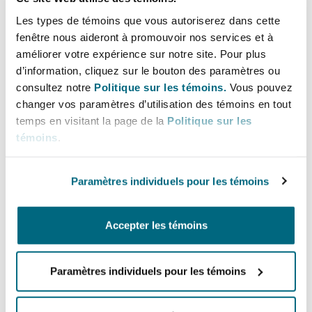
Shanghai
Miami
Our Ulaanbaatar associated office advises clients
Les types de témoins que vous autoriserez dans cette
Entretien, réparation et remi
on dealings with the legislative, executive and
fenêtre nous aideront à promouvoir nos services et à
Guildford
améliorer votre expérience sur notre site. Pour plus
judicial branches of the Mongolian Government.
Couverture d’assurance
Singapour
Montréal
d’information, cliquez sur le bouton des paramètres ou
The dedicated team also offer complete legal
Droit aérien commercial non
consultez notre
Politique sur les témoins.
Vous pouvez
services across banking & finance, corporate
Hambourg
changer vos paramètres d’utilisation des témoins en tout
M&A, capital markets, dispute resolution and
Droit maritime
temps en visitant la page de la
Politique sur les
Sydney
New Jersey
intellectual property.
témoins
.
Droit réglementaire
Leeds
Risques politiques et crédit 
Mongolia is a vibrant developing economy that
Oulan-Bator
New York
Paramètres individuels pour les témoins
is rich in minerals and natural resources.
Satellites et espace
Liverpool
Together with MDS KhanLex, we offer a
Accepter les témoins
Responsabilité du fabricant e
consolidated approach to local and international
Orange County
produits
legal advice.
Londres, The St Botolph Building
Paramètres individuels pour les témoins
Clyde & Co is widely recognised for our work in
Phoenix
Assurance biens
and with fast-moving and volatile emerging