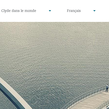
defined
undefined
Clyde dans le monde
Français
▾
▾