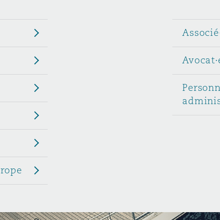
n et données
Associé
ise en état
Avocat·
n
Personn
adminis
t commercial
urope
et rappel de