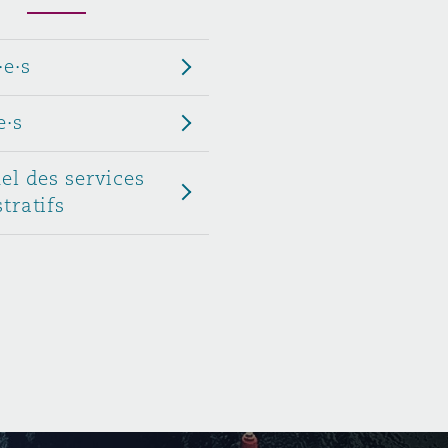
Menu
·e·s
Recher
e·s
el des services
tratifs