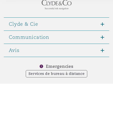
Réassurance
ncisco
Clyde & Cie
ter, 2 New Bailey
Assurance spécialisée
Communication
Avis
ver
Emergencies
Services de bureau à distance
on (D. C.)
le