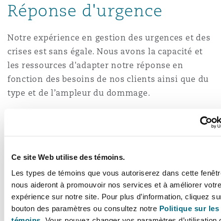
Réponse d'urgence
, commerce et droit maritime
Recouvrement de dettes
Partenariats public-privé et PFI
Services financiers
Protection des données et de la vie p
ong
lo
Responsabilité civile et de l’employe
Notre expérience en gestion des urgences et des
ce
Intervention d’urgence et gestion des
Approvisionnement public
Fraude et crimes en col blanc
crises est sans égale. Nous avons la capacité et
de crise
Emploi, pensions et immigration
les ressources d'adapter notre réponse en
umpur
Responsabilité à l’égard des pratique
fonction des besoins de nos clients ainsi que du
et construction
 St Stephens Green House
Droit immobilier
Enquêtes internes
type et de l’ampleur du dommage.
Financement et location
Finances
rne
City
Que ce soit :
Énergie
églementaire et enquêtes
orf
Services professionnels
Acquisition de flottes aériennes
Propriété intellectuelle
Un incident mineur
hi
as
Une perte totale
Ce site Web utilise des témoins.
Assurance des institutions financière
urg
Sûreté, sécurité, santé et environne
administrateurs et dirigeants
Les types de témoins que vous autoriserez dans cette fenêtr
Notre équipe de réponse d'urgence est
Couverture d’assurance
Technologie, externalisation et donn
nous aideront à promouvoir nos services et à améliorer votr
eles
disponible 24 h sur 24, 7 jours sur 7. Cette
expérience sur notre site. Pour plus d’information, cliquez sur
approche flexible et réactive de la gestion des
bouton des paramètres ou consultez notre
Politique sur les
, G1 Building
Soins de santé
Entretien, réparation et remise en ét
dommages signifie que les clients peuvent nous
témoins.
Vous pouvez changer vos paramètres d’utilisation 