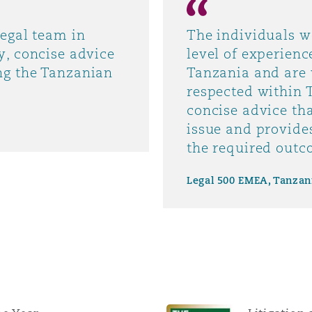
egal team in
The individuals w
y, concise advice
level of experienc
ng the Tanzanian
Tanzania and are 
respected within 
concise advice th
issue and provide
the required outc
Legal 500 EMEA, Tanzan