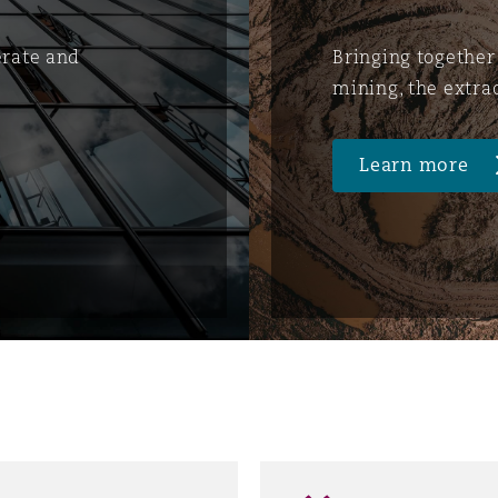
erate and
Bringing together
mining, the extra
Learn more