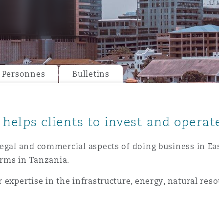
ommerciaux
étés et
sommation
PFI
l’employeur
 la vie
Personnes
Bulletins
estion des
c
 pratiques
ation
elps clients to invest and operate
egal and commercial aspects of doing business in Eas
irms in Tanzania.
 expertise in the infrastructure, energy, natural res
nnes
inancières,
ts
environnement