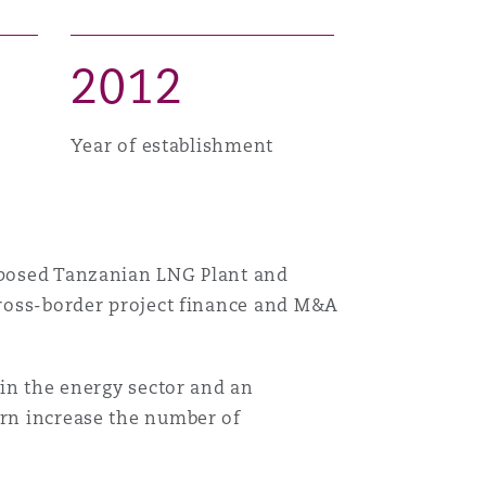
2
0
1
2
Year of establishment
roposed Tanzanian LNG Plant and
 cross-border project finance and M&A
 in the energy sector and an
urn increase the number of