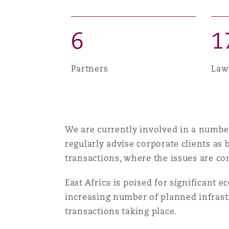
Couverture d’assurance
Los Angeles
Glasgow, G1 Building
Technologie, externalisatio
Soins de santé
Shanghai
6
1
Entretien, réparation et rem
Miami
Guildford
Couverture d’assurance
Partners
Law
Singapour
Droit aérien commercial no
Montréal
Hambourg
contentieux
Droit maritime
Sydney
We are currently involved in a numbe
New Jersey
Leeds
Droit réglementaire
regularly advise corporate clients as
Risques politiques et crédi
Oulan-Bator
transactions, where the issues are com
New York
Liverpool
Satellites et espace
East Africa is poised for significant 
Responsabilité du fabricant 
increasing number of planned infrastr
produits
transactions taking place.
Orange County
Londres, The St Botolph Building