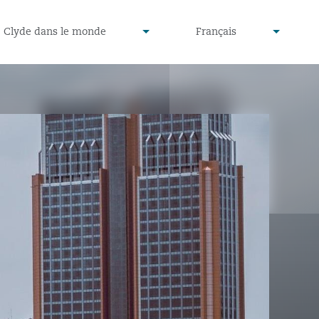
defined
undefined
Clyde dans le monde
Français
▾
▾