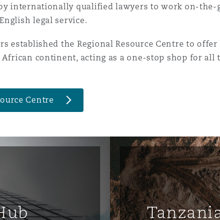
oy internationally qualified lawyers to work on-the-
nglish legal service.
rs established the Regional Resource Centre to offe
African continent, acting as a one-stop shop for all t
source Centre
Hub
Tanzania