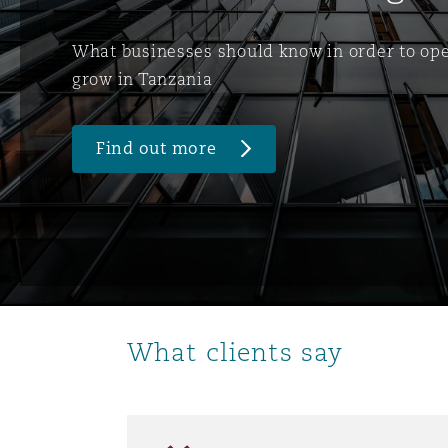
Paris
What businesses should know in order to op
grow in Tanzania
Southampton
Find out more
Warsaw
What clients say