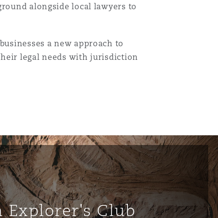
ground alongside local lawyers to
r businesses a new approach to
Menu
heir legal needs with jurisdiction
Recher
 Explorer's Club