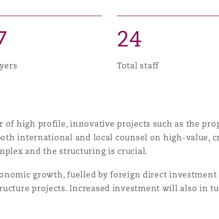
n et données
7
2
4
ise en état
yers
Total staff
n
r of high profile, innovative projects such as the p
 both international and local counsel on high-value,
t commercial
plex and the structuring is crucial.
economic growth, fuelled by foreign direct investment
et rappel de
ucture projects. Increased investment will also in t