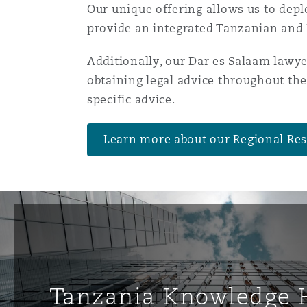
Our unique offering allows us to depl
Assurance biens
provide an integrated Tanzanian and E
Phoenix
Madrid
Additionally, our Dar es Salaam lawye
Réassurance
obtaining legal advice throughout the 
specific advice.
San Francisco
Manchester, 2 New Bailey
Assurance spécialisée
Learn more about our Regional Re
Toronto
Milan
Vancouver
Munich
Washington (D. C.)
Newcastle
Tanzania Knowledge 