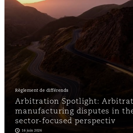
Assurance biens
Phoenix
Madrid
Réassurance
San Francisco
Manchester, 2 New Bailey
Assurance spécialisée
Toronto
Milan
Règlement de différends
Vancouver
Munich
Arbitration Spotlight: Arbitra
manufacturing disputes in th
Washington (D. C.)
Newcastle
sector-focused perspectiv
16 juin 2026