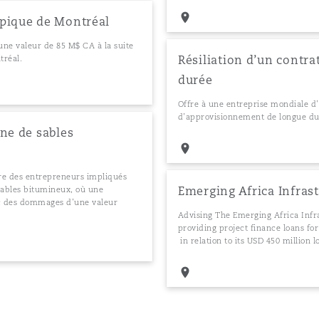
mpique de Montréal
une valeur de 85 M$ CA à la suite
Résiliation d’un contr
tréal.
durée
Offre à une entreprise mondiale d’é
d’approvisionnement de longue du
ne de sables
tre des entrepreneurs impliqués
Emerging Africa Infra
sables bitumineux, où une
avec des dommages d’une valeur
Advising The Emerging Africa Infr
providing project finance loans fo
in relation to its USD 450 million lo