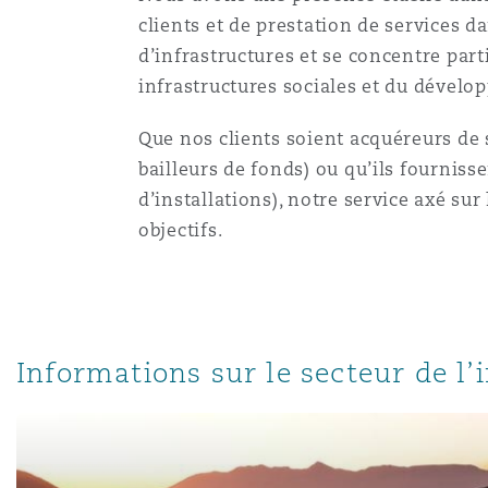
Couverture d’assurance
Los Angeles
Glasgow, G1 Building
clients et de prestation de services d
Technologie, externalisatio
Soins de santé
d’infrastructures et se concentre part
Shanghai
infrastructures sociales et du dévelo
Entretien, réparation et rem
Miami
Guildford
Couverture d’assurance
Que nos clients soient acquéreurs de 
Singapour
bailleurs de fonds) ou qu’ils fourniss
Droit aérien commercial no
d’installations), notre service axé sur
Montréal
Hambourg
contentieux
Droit maritime
objectifs.
Sydney
New Jersey
Leeds
Droit réglementaire
Risques politiques et crédi
Oulan-Bator
Informations sur le secteur de l’
New York
Liverpool
Satellites et espace
Responsabilité du fabricant 
produits
Orange County
Londres, The St Botolph Building