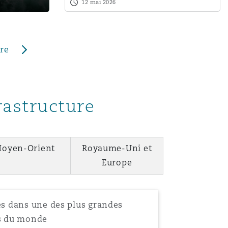
under English law: limits, risks
12 mai 2026
an
Menu
ure
Recher
frastructure
oyen-Orient
Royaume-Uni et
Europe
res dans une des plus grandes
es du monde