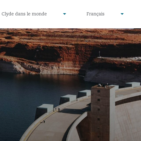
defined
undefined
Clyde dans le monde
Français
▾
▾