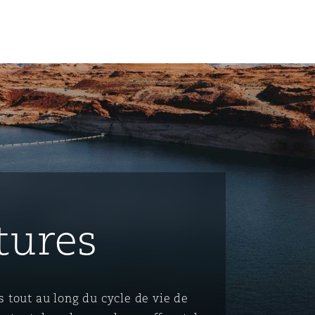
un
e Bermudes »
lles
tures
étés et
eur
s tout au long du cycle de vie de