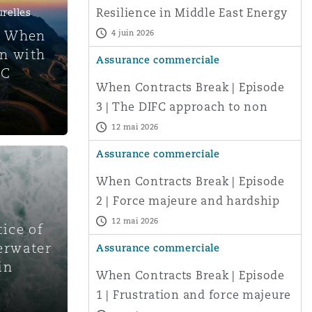
Resilience in Middle East Energy
urelles
Projects
: When
4 juin 2026
on with
Assurance commerciale
PC
When Contracts Break | Episode
3 | The DIFC approach to non
performance – and practical
12 mai 2026
steps for af
Assurance commerciale
When Contracts Break | Episode
2 | Force majeure and hardship
under UAE and Saudi law: when
12 mai 2026
ice of
courts m
erwater
Assurance commerciale
in
When Contracts Break | Episode
1 | Frustration and force majeure