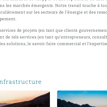
ans les marchés émergents. Notre travail touche à tout
n et données
iculièrement sur les secteurs de l’énergie et des ress
ppement.
ise en état
services de projets (en tant que clients gouvernemen
ent de tels services (en tant qu’entrepreneurs, consu
n
 les solutions, le savoir-faire commercial et l’experti
t commercial
infrastructure
et rappel de