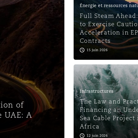
Énergie et ressources nat
Full Steam Ahead
to Exercise Cauti
Acceleration in E
Contracts
15 juin 2026
Infrastructures
The Law and Pract
tion of
Financing an Und
e UAE: A
Sea Cable Project 
Africa
12 juin 2026