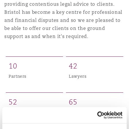
providing contentious legal advice to clients.
Shanghai
Miami
Entretien, réparation et remi
Bristol has become a key centre for professional
Guildford
and financial disputes and so we are pleased to
Couverture d’assurance
Singapour
Montréal
be able to offer our clients on the ground
Droit aérien commercial non
support as and when it's required.
Hambourg
Droit maritime
Sydney
New Jersey
Droit réglementaire
Leeds
1
0
4
2
Risques politiques et crédit 
Oulan-Bator
New York
Partners
Lawyers
Satellites et espace
Liverpool
Responsabilité du fabricant e
Orange County
5
2
6
5
produits
Londres, The St Botolph Building
Legal professionals
Total staff
Phoenix
Assurance biens