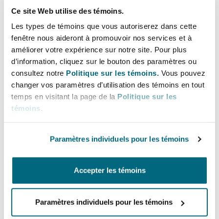
Madrid
Ce site Web utilise des témoins.
Our Insurance, Financial & Professional Disputes
Les types de témoins que vous autoriserez dans cette
San Francisco
(IFPD) group in Bristol is part of Clyde & Co's
Réassurance
fenêtre nous aideront à promouvoir nos services et à
international offering, which has a long
Manchester, 2 New Bailey
améliorer votre expérience sur notre site. Pour plus
established reputation as a leading advisor on
d’information, cliquez sur le bouton des paramètres ou
Toronto
policy coverage, defending claims and regulatory
Assurance spécialisée
consultez notre
Politique sur les témoins.
Vous pouvez
proceedings. We focus on each of the major
changer vos paramètres d’utilisation des témoins en tout
Milan
temps en visitant la page de la
Politique sur les
professions, as well as 'emerging professions'
témoins
.
Vancouver
such as recruitment, management consultants
and IT professionals.
Munich
Paramètres individuels pour les témoins
Our projects & construction team also operates
Washington (D. C.)
as part of Clyde & Co's global group, which
Newcastle
Accepter les témoins
comprises of over 150 infrastructure lawyers
across six continents. We provide contentious
Paramètres individuels pour les témoins
legal advice to clients operating in the South
Paris
West, which has become an important region for