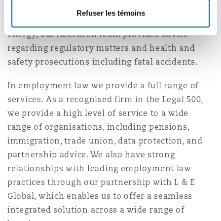
more recent developments such as onshore and
Refuser les témoins
offshore oil and gas exploration and renewable
Southampton
energy, our Aberdeen team provides advice
regarding regulatory matters and health and
safety prosecutions including fatal accidents.
Warsaw
In employment law we provide a full range of
services. As a recognised firm in the Legal 500,
we provide a high level of service to a wide
range of organisations, including pensions,
immigration, trade union, data protection, and
partnership advice. We also have strong
relationships with leading employment law
practices through our partnership with L & E
Global, which enables us to offer a seamless
integrated solution across a wide range of