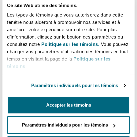
5
9
Ce site Web utilise des témoins.
Madrid
Legal professionals
Total staff
Les types de témoins que vous autoriserez dans cette
San Francisco
Réassurance
fenêtre nous aideront à promouvoir nos services et à
améliorer votre expérience sur notre site. Pour plus
Manchester, 2 New Bailey
d’information, cliquez sur le bouton des paramètres ou
Due to the road infrastructure and weather of
Toronto
consultez notre
Politique sur les témoins.
Vous pouvez
Assurance spécialisée
the region, our team has extensive experience in
changer vos paramètres d’utilisation des témoins en tout
Milan
dealing with catastrophic motor claims and
temps en visitant la page de la
Politique sur les
serious criminal road traffic prosecutions,
témoins
.
Vancouver
particularly regarding death by dangerous or
Munich
careless driving.
Paramètres individuels pour les témoins
Washington (D. C.)
As the north of Scotland and Grampian has a
Accepter les témoins
Newcastle
high concentration of industrial activity with
traditional industries, agriculture, fishing, food
process, paper making, distilling and domestic
Paramètres individuels pour les témoins
Paris
and commercial construction combined with