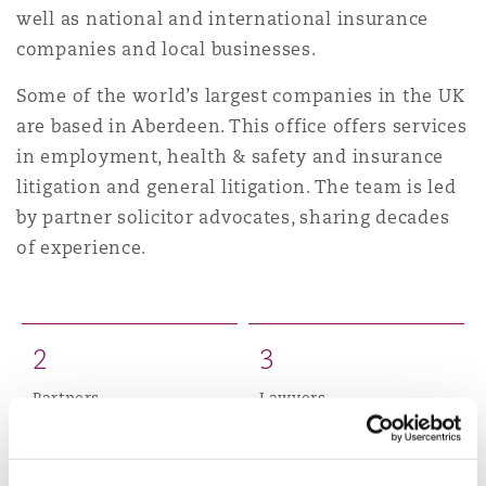
Shanghai
Miami
well as national and international insurance
Entretien, réparation et remi
companies and local businesses.
Guildford
Couverture d’assurance
Some of the world’s largest companies in the UK
Singapour
Montréal
are based in Aberdeen. This office offers services
Droit aérien commercial non
Hambourg
in employment, health & safety and insurance
Droit maritime
litigation and general litigation. The team is led
Sydney
New Jersey
by partner solicitor advocates, sharing decades
Droit réglementaire
Leeds
of experience.
Risques politiques et crédit 
Oulan-Bator
New York
Satellites et espace
Liverpool
2
3
Responsabilité du fabricant e
Orange County
produits
Partners
Lawyers
Londres, The St Botolph Building
Phoenix
Assurance biens