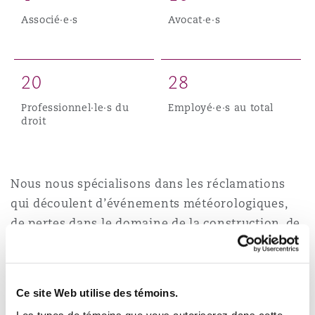
Madrid
Associé·e·s
Avocat·e·s
San Francisco
Réassurance
Manchester, 2 New Bailey
2
0
2
8
Toronto
Assurance spécialisée
Professionnel·le·s du
Employé·e·s au total
droit
Milan
Vancouver
Nous nous spécialisons dans les réclamations
Munich
qui découlent d’événements météorologiques,
Washington (D. C.)
de pertes dans le domaine de la construction, de
cyberattaques, d’incendies, de pannes de courant
Newcastle
et de scénarios de défaillance de produits.
Ce site Web utilise des témoins.
Parmi nos compétences en matière de
Paris
Les types de témoins que vous autoriserez dans cette