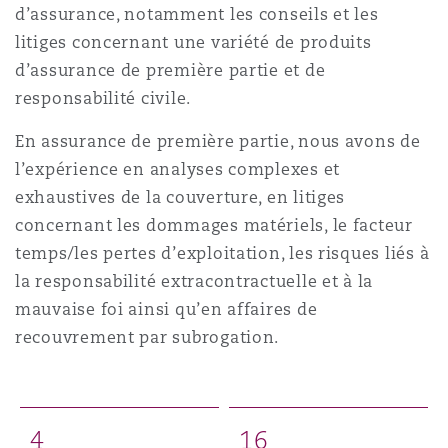
d’assurance, notamment les conseils et les
Shanghai
Miami
Entretien, réparation et remi
litiges concernant une variété de produits
Guildford
d’assurance de première partie et de
Couverture d’assurance
Singapour
Montréal
responsabilité civile.
Droit aérien commercial non
Hambourg
En assurance de première partie, nous avons de
Droit maritime
l’expérience en analyses complexes et
Sydney
New Jersey
exhaustives de la couverture, en litiges
Droit réglementaire
Leeds
concernant les dommages matériels, le facteur
Risques politiques et crédit 
temps/les pertes d’exploitation, les risques liés à
Oulan-Bator
New York
la responsabilité extracontractuelle et à la
Satellites et espace
Liverpool
mauvaise foi ainsi qu’en affaires de
Responsabilité du fabricant e
recouvrement par subrogation.
Orange County
produits
Londres, The St Botolph Building
Phoenix
Assurance biens
4
1
6