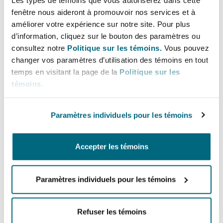
responsabilité civile, notons une vaste
fenêtre nous aideront à promouvoir nos services et à
expérience en représentation d’assureurs dans
améliorer votre expérience sur notre site. Pour plus
une large gamme de secteurs tels que les polices
Southampton
d’information, cliquez sur le bouton des paramètres ou
d’assurance responsabilité professionnelle
consultez notre
Politique sur les témoins.
Vous pouvez
traditionnelles et erreurs et omissions, les
changer vos paramètres d’utilisation des témoins en tout
polices responsabilité relatives aux technologies
temps en visitant la page de la
Politique sur les
Warsaw
et aux médias, les polices cyber risques et les
témoins
.
polices d’assurance responsabilité générale.
Paramètres individuels pour les témoins
Nous prodiguons des conseils sur l’assurance
responsabilité civile des administrateurs, des
Accepter les témoins
dirigeants et des entreprises contre les
réclamations d’entreprises publiques, de
sociétés ou d’institutions financières en matière
Paramètres individuels pour les témoins
de valeurs mobilières, notamment en surveillant
les recours collectifs à cet égard entrepris en
Refuser les témoins
vertu des lois fédérales ou d’État. Nos avocat·e·s