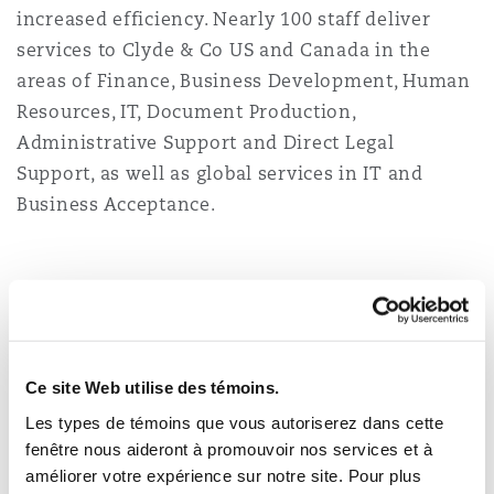
Shanghai
Miami
increased efficiency. Nearly 100 staff deliver
Entretien, réparation et remi
services to Clyde & Co US and Canada in the
Guildford
areas of Finance, Business Development, Human
Couverture d’assurance
Singapour
Montréal
Resources, IT, Document Production,
Droit aérien commercial non
Administrative Support and Direct Legal
Hambourg
Support, as well as global services in IT and
Droit maritime
Sydney
New Jersey
Business Acceptance.
Droit réglementaire
Leeds
Risques politiques et crédit 
Oulan-Bator
New York
2
1
1
Satellites et espace
Liverpool
Lawyers
Legal Professionals
Responsabilité du fabricant e
Orange County
produits
Ce site Web utilise des témoins.
Les types de témoins que vous autoriserez dans cette
Londres, The St Botolph Building
1
4
9
1
6
2
fenêtre nous aideront à promouvoir nos services et à
Phoenix
Assurance biens
améliorer votre expérience sur notre site. Pour plus