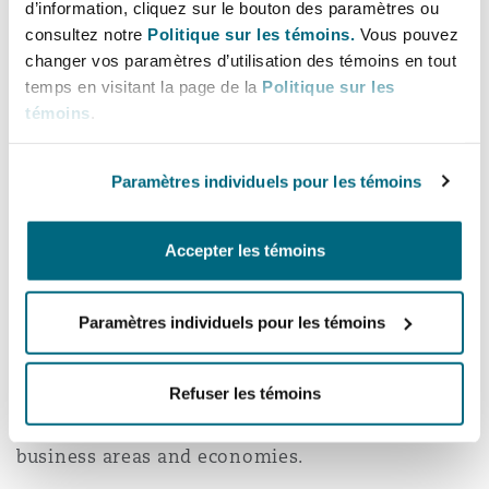
Other staff
Total staff
d’information, cliquez sur le bouton des paramètres ou
Madrid
consultez notre
Politique sur les témoins.
Vous pouvez
changer vos paramètres d’utilisation des témoins en tout
San Francisco
Réassurance
temps en visitant la page de la
Politique sur les
The Kansas City office’s lawyers advise and
Manchester, 2 New Bailey
témoins
.
represent clients in litigation related to complex
Toronto
insurance and reinsurance coverage, extra-
Assurance spécialisée
Paramètres individuels pour les témoins
contractual, bad faith, mass tort, asbestos
Milan
exposure, and product liability litigation, as well
Vancouver
as other civil matters.
Accepter les témoins
Munich
Clyde & Co is one of the largest international
Paramètres individuels pour les témoins
Washington (D. C.)
law firms in the US. With 17 offices across the
country, we are well-placed to help clients
Newcastle
Refuser les témoins
succeed in a volatile world in which managing
risk requires experience across a range of
business areas and economies.
Paris