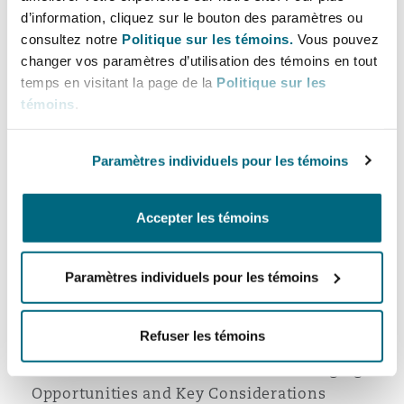
push it before it breaks?
Madrid
d’information, cliquez sur le bouton des paramètres ou
consultez notre
Politique sur les témoins.
Vous pouvez
Good Faith in English Law - Update on
San Francisco
Réassurance
changer vos paramètres d’utilisation des témoins en tout
developments in this area
temps en visitant la page de la
Politique sur les
Manchester, 2 New Bailey
French Legal Update
témoins
.
Toronto
Latest Legal Updates in the Mexican Offshore
Assurance spécialisée
Sector
Paramètres individuels pour les témoins
Milan
Doing the work isn’t enough: the $13m notice
Vancouver
mistake
Accepter les témoins
UK ETS regulations
Munich
Challenges of the Venezuelan offshore
Washington (D. C.)
Paramètres individuels pour les témoins
industry resurrection
Newcastle
Regulatory Developments Affecting Offshore
Refuser les témoins
Wind
Offshore Wind in Southeast Asia: Emerging
Paris
Opportunities and Key Considerations