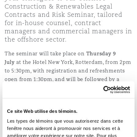
Shanghai
Miami
Construction & Renewables Legal
Entretien, réparation et remi
Contracts and Risk Seminar, tailored
Guildford
for in-house counsel, contract
Couverture d’assurance
Singapour
Montréal
managers and commercial managers in
Droit aérien commercial non
the offshore sector.
Hambourg
Droit maritime
The seminar will take place on
Thursday 9
Sydney
New Jersey
July
at the Hotel New York, Rotterdam, from 2pm
Droit réglementaire
Leeds
to 5:30pm, with registration and refreshments
Risques politiques et crédit 
open from 1:30pm, and will be followed by a
Oulan-Bator
New York
drinks reception.
Satellites et espace
Liverpool
Responsabilité du fabricant e
Our team of international specialists will
Orange County
produits
provide legal updates and insights on a wide
Ce site Web utilise des témoins.
Londres, The St Botolph Building
range of sector-focussed topics including:
Les types de témoins que vous autoriserez dans cette
fenêtre nous aideront à promouvoir nos services et à
Phoenix
Assurance biens
Indemnities – Loss of Profit – How far can you
améliorer votre expérience sur notre site. Pour plus