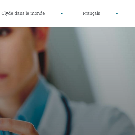
defined
undefined
Clyde dans le monde
Français
▾
▾