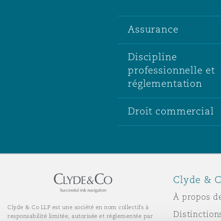
Assurance
Discipline
professionnelle et
réglementation
Droit commercial
Clyde & C
À propos d
Clyde & Co LLP est une société en nom collectifs à
Distinction
responsabilité limitée, autorisée et réglementée par