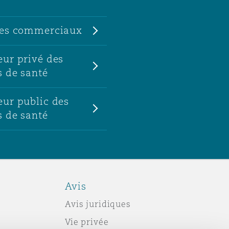
ges commerciaux
eur privé des
s de santé
eur public des
s de santé
Avis
Avis juridiques
Vie privée