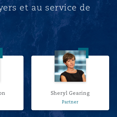
ers et au service de
onaldson
Sheryl Gearing
on
Sheryl Gearing
Partner