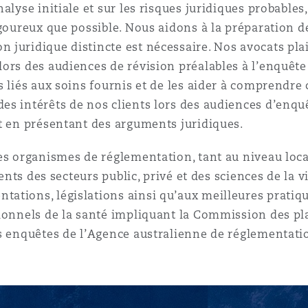
alyse initiale et sur les risques juridiques probable
igoureux que possible. Nous aidons à la préparation d
juridique distincte est nécessaire. Nos avocats plai
ors des audiences de révision préalables à l’enquête
s liés aux soins fournis et de les aider à comprendr
s intérêts de nos clients lors des audiences d’enqu
t en présentant des arguments juridiques.
es organismes de réglementation, tant au niveau loca
ients des secteurs public, privé et des sciences de la v
ations, législations ainsi qu’aux meilleures pratiqu
ionnels de la santé impliquant la Commission des plai
s enquêtes de l’Agence australienne de réglementatio