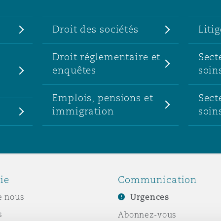
Droit des sociétés
Liti
Droit réglementaire et
Sect
enquêtes
soin
Emplois, pensions et
Sect
immigration
soin
ie
Communication
e nous
Urgences
s
Abonnez-vous