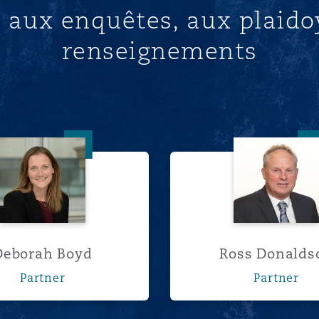
 aux enquêtes, aux plaidoy
renseignements
Deborah Boyd
Ross D
Deborah Boyd
Ross Donalds
Partner
Partner