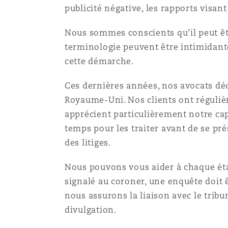
publicité négative, les rapports visant
Assurance biens
Nous sommes conscients qu’il peut êt
Phoenix
Madrid
terminologie peuvent être intimidante
Réassurance
cette démarche.
San Francisco
Manchester, 2 New Bailey
Ces dernières années, nos avocats déd
Assurance spécialisée
Royaume-Uni. Nos clients ont réguliè
apprécient particulièrement notre ca
Toronto
Milan
temps pour les traiter avant de se pr
des litiges.
Vancouver
Munich
Nous pouvons vous aider à chaque éta
signalé au coroner, une enquête doit ê
nous assurons la liaison avec le tribu
Washington (D. C.)
Newcastle
divulgation.