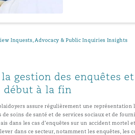
n et données
ise en état
iew Inquests, Advocacy & Public Inquiries Insights
n
 la gestion des enquêtes et
début à la fin
t commercial
laidoyers assure régulièrement une représentation l
et rappel de
de soins de santé et de services sociaux et de four
ais dans les cas d’enquêtes sur un accident mortel e
ever dans ce secteur, notamment les enquêtes, les co