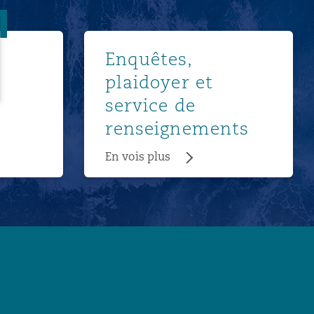
son
En vois plus
Enquêtes,
plaidoyer et
service de
renseignements
En vois plus